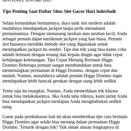
Tips Penting Saat Daftar Situs Slot Gacor Hari Initerbaik
Selain kemudahan bermainnya, daya tarik slot modern adalah
mudahnya mendapatkan jackpot tanpa perlu memahami
permainannya. Dengan memasang taruhan atau taruhan kecil, Anda
sebagai pemain dapat menikmati jackpot yang luar biasa. Pemain
slot biasanya memiliki metode slot yang digunakan untuk
mendapatkan jackpot itu sendiri. Tips dan trik yang bisa kamu coba
adalah bermain dengan tenang dan kepala dingin agar tidak cepat
kehilangan ketenangan. Tips Cepat Menang Bermain Higgs
Domino Beberapa pemain sangat membutuhkan untuk bisa
memenangkan permainan di Higgs Domino. dengan cepat dan
mudah. Namun, masalahnya adalah pemain Higgs Domino ingin
mendapatkan lebih banyak gerakan dengan uang lebih sedikit.
Tentu saja itu mungkin. Namun, Anda memerlukan trik khusus
untuk bisa melakukannya. Jika Anda tahu triknya, kami jamin Anda
bisa mendapatkan jackpot meskipun Anda menghabiskan sedikit
uang.
Game pada pembahasan kali ini akan memberikan tips cara bermain
Higgs Domino agar selalu bisa menang dalam permainan Higgs
Domino. Tertarik dengan trik? Yuk simak ulasan lengkapnya di