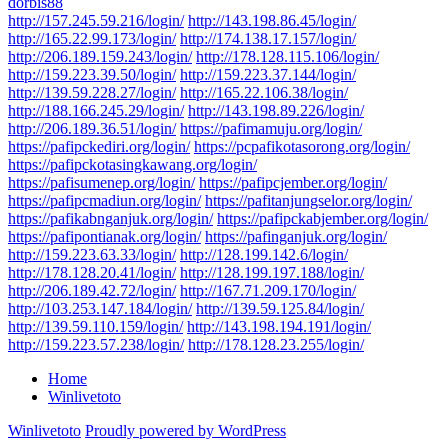
dorbis88
http://157.245.59.216/login/
http://143.198.86.45/login/
http://165.22.99.173/login/
http://174.138.17.157/login/
http://206.189.159.243/login/
http://178.128.115.106/login/
http://159.223.39.50/login/
http://159.223.37.144/login/
http://139.59.228.27/login/
http://165.22.106.38/login/
http://188.166.245.29/login/
http://143.198.89.226/login/
http://206.189.36.51/login/
https://pafimamuju.org/login/
https://pafipckediri.org/login/
https://pcpafikotasorong.org/login/
https://pafipckotasingkawang.org/login/
https://pafisumenep.org/login/
https://pafipcjember.org/login/
https://pafipcmadiun.org/login/
https://pafitanjungselor.org/login/
https://pafikabnganjuk.org/login/
https://pafipckabjember.org/login/
https://pafipontianak.org/login/
https://pafinganjuk.org/login/
http://159.223.63.33/login/
http://128.199.142.6/login/
http://178.128.20.41/login/
http://128.199.197.188/login/
http://206.189.42.72/login/
http://167.71.209.170/login/
http://103.253.147.184/login/
http://139.59.125.84/login/
http://139.59.110.159/login/
http://143.198.194.191/login/
http://159.223.57.238/login/
http://178.128.23.255/login/
Home
Winlivetoto
Winlivetoto
Proudly powered by WordPress