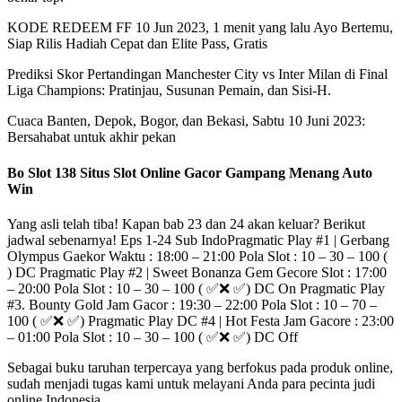
KODE REDEEM FF 10 Jun 2023, 1 menit yang lalu Ayo Bertemu,
Siap Rilis Hadiah Cepat dan Elite Pass, Gratis
Prediksi Skor Pertandingan Manchester City vs Inter Milan di Final
Liga Champions: Pratinjau, Susunan Pemain, dan Sisi-H.
Cuaca Banten, Depok, Bogor, dan Bekasi, Sabtu 10 Juni 2023:
Bersahabat untuk akhir pekan
Bo Slot 138 Situs Slot Online Gacor Gampang Menang Auto
Win
Yang asli telah tiba! Kapan bab 23 dan 24 akan keluar? Berikut
jadwal sebenarnya! Eps 1-24 Sub IndoPragmatic Play #1 | Gerbang
Olympus Gaekor Waktu : 18:00 – 21:00 Pola Slot : 10 – 30 – 100 (
) DC Pragmatic Play #2 | Sweet Bonanza Gem Gecore Slot : 17:00
– 20:00 Pola Slot : 10 – 30 – 100 ( ✅❌ ✅) DC On Pragmatic Play
#3. Bounty Gold Jam Gacor : 19:30 – 22:00 Pola Slot : 10 – 70 –
100 ( ✅❌ ✅) Pragmatic Play DC #4 | Hot Festa Jam Gacore : 23:00
– 01:00 Pola Slot : 10 – 30 – 100 ( ✅❌ ✅) DC Off
Sebagai buku taruhan terpercaya yang berfokus pada produk online,
sudah menjadi tugas kami untuk melayani Anda para pecinta judi
online Indonesia.