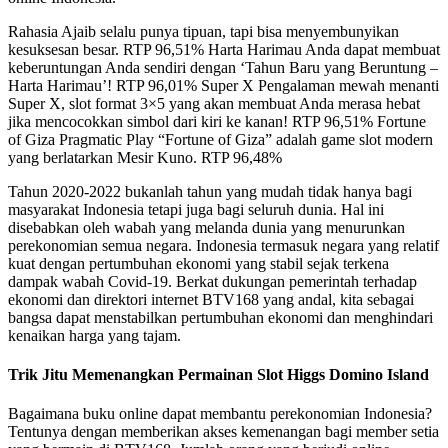
Rahasia Ajaib selalu punya tipuan, tapi bisa menyembunyikan
kesuksesan besar. RTP 96,51% Harta Harimau Anda dapat membuat
keberuntungan Anda sendiri dengan ‘Tahun Baru yang Beruntung –
Harta Harimau’! RTP 96,01% Super X Pengalaman mewah menanti
Super X, slot format 3×5 yang akan membuat Anda merasa hebat
jika mencocokkan simbol dari kiri ke kanan! RTP 96,51% Fortune
of Giza Pragmatic Play “Fortune of Giza” adalah game slot modern
yang berlatarkan Mesir Kuno. RTP 96,48%
Tahun 2020-2022 bukanlah tahun yang mudah tidak hanya bagi
masyarakat Indonesia tetapi juga bagi seluruh dunia. Hal ini
disebabkan oleh wabah yang melanda dunia yang menurunkan
perekonomian semua negara. Indonesia termasuk negara yang relatif
kuat dengan pertumbuhan ekonomi yang stabil sejak terkena
dampak wabah Covid-19. Berkat dukungan pemerintah terhadap
ekonomi dan direktori internet BTV168 yang andal, kita sebagai
bangsa dapat menstabilkan pertumbuhan ekonomi dan menghindari
kenaikan harga yang tajam.
Trik Jitu Memenangkan Permainan Slot Higgs Domino Island
Bagaimana buku online dapat membantu perekonomian Indonesia?
Tentunya dengan memberikan akses kemenangan bagi member setia