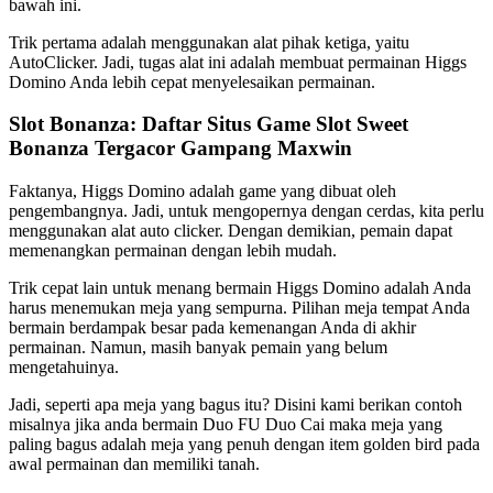
bawah ini.
Trik pertama adalah menggunakan alat pihak ketiga, yaitu
AutoClicker. Jadi, tugas alat ini adalah membuat permainan Higgs
Domino Anda lebih cepat menyelesaikan permainan.
Slot Bonanza: Daftar Situs Game Slot Sweet
Bonanza Tergacor Gampang Maxwin
Faktanya, Higgs Domino adalah game yang dibuat oleh
pengembangnya. Jadi, untuk mengopernya dengan cerdas, kita perlu
menggunakan alat auto clicker. Dengan demikian, pemain dapat
memenangkan permainan dengan lebih mudah.
Trik cepat lain untuk menang bermain Higgs Domino adalah Anda
harus menemukan meja yang sempurna. Pilihan meja tempat Anda
bermain berdampak besar pada kemenangan Anda di akhir
permainan. Namun, masih banyak pemain yang belum
mengetahuinya.
Jadi, seperti apa meja yang bagus itu? Disini kami berikan contoh
misalnya jika anda bermain Duo FU Duo Cai maka meja yang
paling bagus adalah meja yang penuh dengan item golden bird pada
awal permainan dan memiliki tanah.