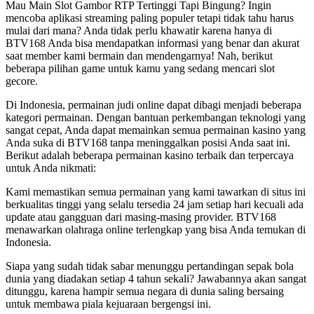
Mau Main Slot Gambor RTP Tertinggi Tapi Bingung? Ingin
mencoba aplikasi streaming paling populer tetapi tidak tahu harus
mulai dari mana? Anda tidak perlu khawatir karena hanya di
BTV168 Anda bisa mendapatkan informasi yang benar dan akurat
saat member kami bermain dan mendengarnya! Nah, berikut
beberapa pilihan game untuk kamu yang sedang mencari slot
gecore.
Di Indonesia, permainan judi online dapat dibagi menjadi beberapa
kategori permainan. Dengan bantuan perkembangan teknologi yang
sangat cepat, Anda dapat memainkan semua permainan kasino yang
Anda suka di BTV168 tanpa meninggalkan posisi Anda saat ini.
Berikut adalah beberapa permainan kasino terbaik dan terpercaya
untuk Anda nikmati:
Kami memastikan semua permainan yang kami tawarkan di situs ini
berkualitas tinggi yang selalu tersedia 24 jam setiap hari kecuali ada
update atau gangguan dari masing-masing provider. BTV168
menawarkan olahraga online terlengkap yang bisa Anda temukan di
Indonesia.
Siapa yang sudah tidak sabar menunggu pertandingan sepak bola
dunia yang diadakan setiap 4 tahun sekali? Jawabannya akan sangat
ditunggu, karena hampir semua negara di dunia saling bersaing
untuk membawa piala kejuaraan bergengsi ini.