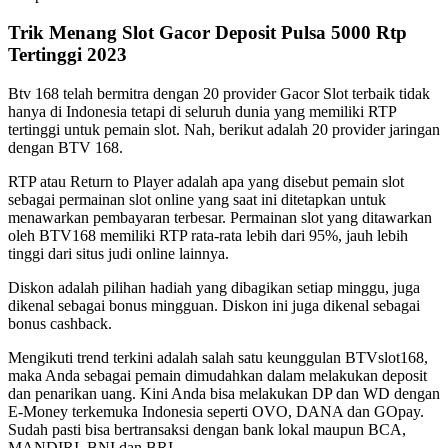
Trik Menang Slot Gacor Deposit Pulsa 5000 Rtp
Tertinggi 2023
Btv 168 telah bermitra dengan 20 provider Gacor Slot terbaik tidak
hanya di Indonesia tetapi di seluruh dunia yang memiliki RTP
tertinggi untuk pemain slot. Nah, berikut adalah 20 provider jaringan
dengan BTV 168.
RTP atau Return to Player adalah apa yang disebut pemain slot
sebagai permainan slot online yang saat ini ditetapkan untuk
menawarkan pembayaran terbesar. Permainan slot yang ditawarkan
oleh BTV168 memiliki RTP rata-rata lebih dari 95%, jauh lebih
tinggi dari situs judi online lainnya.
Diskon adalah pilihan hadiah yang dibagikan setiap minggu, juga
dikenal sebagai bonus mingguan. Diskon ini juga dikenal sebagai
bonus cashback.
Mengikuti trend terkini adalah salah satu keunggulan BTVslot168,
maka Anda sebagai pemain dimudahkan dalam melakukan deposit
dan penarikan uang. Kini Anda bisa melakukan DP dan WD dengan
E-Money terkemuka Indonesia seperti OVO, DANA dan GOpay.
Sudah pasti bisa bertransaksi dengan bank lokal maupun BCA,
MANDIRI, BNI dan BRI.