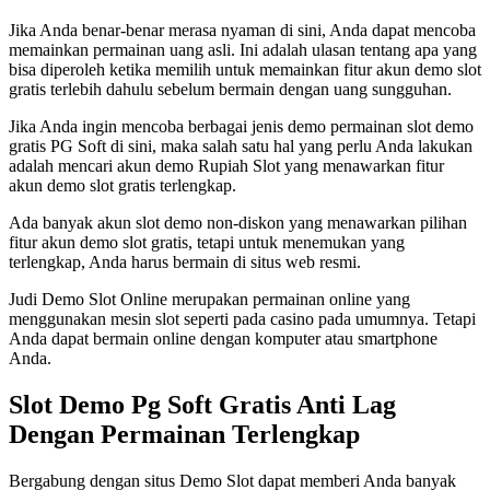
Jika Anda benar-benar merasa nyaman di sini, Anda dapat mencoba
memainkan permainan uang asli. Ini adalah ulasan tentang apa yang
bisa diperoleh ketika memilih untuk memainkan fitur akun demo slot
gratis terlebih dahulu sebelum bermain dengan uang sungguhan.
Jika Anda ingin mencoba berbagai jenis demo permainan slot demo
gratis PG Soft di sini, maka salah satu hal yang perlu Anda lakukan
adalah mencari akun demo Rupiah Slot yang menawarkan fitur
akun demo slot gratis terlengkap.
Ada banyak akun slot demo non-diskon yang menawarkan pilihan
fitur akun demo slot gratis, tetapi untuk menemukan yang
terlengkap, Anda harus bermain di situs web resmi.
Judi Demo Slot Online merupakan permainan online yang
menggunakan mesin slot seperti pada casino pada umumnya. Tetapi
Anda dapat bermain online dengan komputer atau smartphone
Anda.
Slot Demo Pg Soft Gratis Anti Lag
Dengan Permainan Terlengkap
Bergabung dengan situs Demo Slot dapat memberi Anda banyak