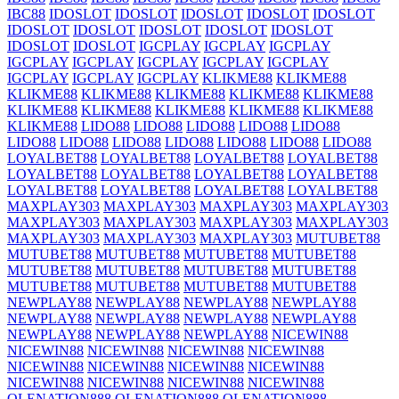
IBC88
IDOSLOT
IDOSLOT
IDOSLOT
IDOSLOT
IDOSLOT
IDOSLOT
IDOSLOT
IDOSLOT
IDOSLOT
IDOSLOT
IDOSLOT
IDOSLOT
IGCPLAY
IGCPLAY
IGCPLAY
IGCPLAY
IGCPLAY
IGCPLAY
IGCPLAY
IGCPLAY
IGCPLAY
IGCPLAY
IGCPLAY
KLIKME88
KLIKME88
KLIKME88
KLIKME88
KLIKME88
KLIKME88
KLIKME88
KLIKME88
KLIKME88
KLIKME88
KLIKME88
KLIKME88
KLIKME88
LIDO88
LIDO88
LIDO88
LIDO88
LIDO88
LIDO88
LIDO88
LIDO88
LIDO88
LIDO88
LIDO88
LIDO88
LOYALBET88
LOYALBET88
LOYALBET88
LOYALBET88
LOYALBET88
LOYALBET88
LOYALBET88
LOYALBET88
LOYALBET88
LOYALBET88
LOYALBET88
LOYALBET88
MAXPLAY303
MAXPLAY303
MAXPLAY303
MAXPLAY303
MAXPLAY303
MAXPLAY303
MAXPLAY303
MAXPLAY303
MAXPLAY303
MAXPLAY303
MAXPLAY303
MUTUBET88
MUTUBET88
MUTUBET88
MUTUBET88
MUTUBET88
MUTUBET88
MUTUBET88
MUTUBET88
MUTUBET88
MUTUBET88
MUTUBET88
MUTUBET88
MUTUBET88
NEWPLAY88
NEWPLAY88
NEWPLAY88
NEWPLAY88
NEWPLAY88
NEWPLAY88
NEWPLAY88
NEWPLAY88
NEWPLAY88
NEWPLAY88
NEWPLAY88
NICEWIN88
NICEWIN88
NICEWIN88
NICEWIN88
NICEWIN88
NICEWIN88
NICEWIN88
NICEWIN88
NICEWIN88
NICEWIN88
NICEWIN88
NICEWIN88
NICEWIN88
OLENATION888
OLENATION888
OLENATION888