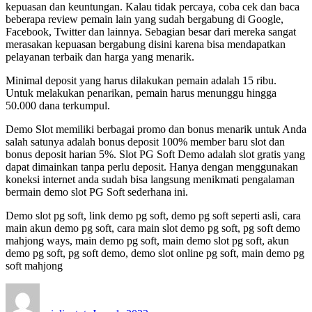
kepuasan dan keuntungan. Kalau tidak percaya, coba cek dan baca
beberapa review pemain lain yang sudah bergabung di Google,
Facebook, Twitter dan lainnya. Sebagian besar dari mereka sangat
merasakan kepuasan bergabung disini karena bisa mendapatkan
pelayanan terbaik dan harga yang menarik.
Minimal deposit yang harus dilakukan pemain adalah 15 ribu.
Untuk melakukan penarikan, pemain harus menunggu hingga
50.000 dana terkumpul.
Demo Slot memiliki berbagai promo dan bonus menarik untuk Anda
salah satunya adalah bonus deposit 100% member baru slot dan
bonus deposit harian 5%. Slot PG Soft Demo adalah slot gratis yang
dapat dimainkan tanpa perlu deposit. Hanya dengan menggunakan
koneksi internet anda sudah bisa langsung menikmati pengalaman
bermain demo slot PG Soft sederhana ini.
Demo slot pg soft, link demo pg soft, demo pg soft seperti asli, cara
main akun demo pg soft, cara main slot demo pg soft, pg soft demo
mahjong ways, main demo pg soft, main demo slot pg soft, akun
demo pg soft, pg soft demo, demo slot online pg soft, main demo pg
soft mahjong
Author
Posted
on