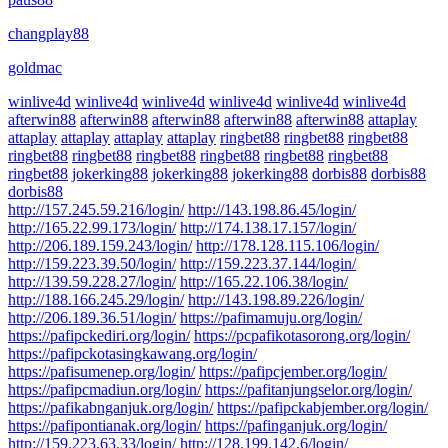
changplay88
goldmac
winlive4d
winlive4d
winlive4d
winlive4d
winlive4d
winlive4d
afterwin88
afterwin88
afterwin88
afterwin88
afterwin88
attaplay
attaplay
attaplay
attaplay
attaplay
ringbet88
ringbet88
ringbet88
ringbet88
ringbet88
ringbet88
ringbet88
ringbet88
ringbet88
ringbet88
jokerking88
jokerking88
jokerking88
dorbis88
dorbis88
dorbis88
http://157.245.59.216/login/
http://143.198.86.45/login/
http://165.22.99.173/login/
http://174.138.17.157/login/
http://206.189.159.243/login/
http://178.128.115.106/login/
http://159.223.39.50/login/
http://159.223.37.144/login/
http://139.59.228.27/login/
http://165.22.106.38/login/
http://188.166.245.29/login/
http://143.198.89.226/login/
http://206.189.36.51/login/
https://pafimamuju.org/login/
https://pafipckediri.org/login/
https://pcpafikotasorong.org/login/
https://pafipckotasingkawang.org/login/
https://pafisumenep.org/login/
https://pafipcjember.org/login/
https://pafipcmadiun.org/login/
https://pafitanjungselor.org/login/
https://pafikabnganjuk.org/login/
https://pafipckabjember.org/login/
https://pafipontianak.org/login/
https://pafinganjuk.org/login/
http://159.223.63.33/login/
http://128.199.142.6/login/