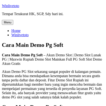
Skip
Winlivetoto
to
Tempat Terakurat HK, SGP, Sdy hari ini.
content
Menu
Home
Winlivetoto
Cara Main Demo Pg Soft
Cara Main Demo Pg Soft
– Akun Demo Slot | Demo Slot Lunak
PG | Maxwin Rupiah Demo Slot Mainkan Full PG Soft Slot Demo
Akun Gratis
Akun Demo PG Slot sekarang sangat populer di kalangan pemain.
Dimana anda bisa mendapatkan kesempatan bermain secara gratis
tanpa perlu daftar dan deposit. Fitur Demo Slot Rupiah ini
diperuntukkan bagi member baru yang ingin mencoba bermain dan
mempelajari permainan yang tersedia di penyedia layanan PG Soft.
Selain itu, ada banyak provider yang menawarkan fitur gratis yaitu
demo PG slot yang salah satunya tidak kalah populer.