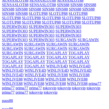
SENSASLOT88
SENSASLOT88
SENSASLOT88
SENSASLOT88
SENSASLOT88
SINS88
SINS88
SINS88
SINS88
SINS88
SINS88
SINS88
SINS88
SINS88
SINS88
SINS88
SINS88
SLOTUP88
SLOTUP88
SLOTUP88
SLOTUP88
SLOTUP88
SLOTUP88
SLOTUP88
SLOTUP88
SLOTUP88
SLOTUP88
SLOTUP88
SLOTUP88
SLOTUP88
SUPERWIN303
SUPERWIN303
SUPERWIN303
SUPERWIN303
SUPERWIN303
SUPERWIN303
SUPERWIN303
SUPERWIN303
SUPERWIN303
SUPERWIN303
SUPERWIN303
SURGAWIN
SURGAWIN
SURGAWIN
SURGAWIN
SURGAWIN
SURGAWIN
SURGAWIN
SURGAWIN
SURGAWIN
SURGAWIN
SURGAWIN
SURGAWIN
TOGAPLAY
TOGAPLAY
TOGAPLAY
TOGAPLAY
TOGAPLAY
TOGAPLAY
TOGAPLAY
TOGAPLAY
TOGAPLAY
TOGAPLAY
TOGAPLAY
TOGAPLAY
WINLIVE4D
WINLIVE4D
WINLIVE4D
WINLIVE4D
WINLIVE4D
WINLIVE4D
WINLIVE4D
WINLIVE4D
WINLIVE88
WINLIVE88
WINLIVE88
WINLIVE88
WINLIVE88
WINLIVE88
WINLIVE88
WINLIVE88
WINLIVE88
WINLIVE88
prima77
prima77
prima77
prima77
tokovvip
tokovvip
tokovvip
tokovvip
prima77
prima77
tokovvip
tokovvip
paus88
paus88