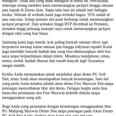
mungkin! Tidak ada yang tidak mungkin di dunia ini. Percayalah,
seberapa sering member kami memenangkan jackpot hingga ratusan
juta rupiah di Demo slots. Siapa tahu hari ini adalah hari bahagia
bosku. Winrate di website kami juga terbukti bagus. 95% sudah di
atas rata-rata. Setiap pemain slot pasti berharap untuk memenangkan
jackpot progresif. Dan semakin tinggi RTP (Kembali ke Pemain),
semakin tinggi peluang manajer saya untuk memenangkan jackpot
dengan nilai yang luar biasa.
Spinning kami juga murah, kok paling banyak ratusan silver, tapi
berpotensi meraup kamu ratusan juta hingga milyaran rupiah! Kami
juga memiliki banyak hadiah lain yang bisa dimenangkan oleh bos
saya tanpa berpartisipasi dalam lotere. Misalnya handphone, emas,
motor, mobil, hadiah liburan dan masih banyak lagi! Syaratnya
sangat mudah.
Ketika Anda memutuskan untuk mendaftar akun demo PG Soft
Slot, tentu Anda akan mendapatkan banyak keuntungan. Satu hal
yang perlu Anda ketahui adalah akun demo Free Maxwin Slot tanpa
potongan menyediakan fitur slot demo. Dengan begitu anda bisa
mencoba permainan slot Free Maxwin terlebih dahulu tanpa
menggunakan uang asli.
Bagi Anda yang penasaran dengan keuntungan menggunakan fitur
PG Mahjong Maxwin Demo Slot tanpa potongan pada Akun Demo
PG Soft Slot Anda, berikut akan kami ulas satu per satu.