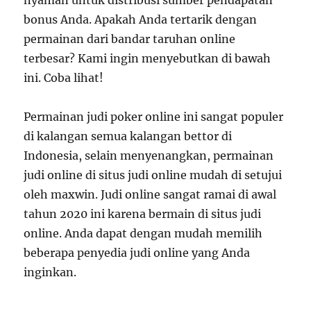
nyaman untuk distribusi sumber pendapatan
bonus Anda. Apakah Anda tertarik dengan
permainan dari bandar taruhan online
terbesar? Kami ingin menyebutkan di bawah
ini. Coba lihat!
Permainan judi poker online ini sangat populer
di kalangan semua kalangan bettor di
Indonesia, selain menyenangkan, permainan
judi online di situs judi online mudah di setujui
oleh maxwin. Judi online sangat ramai di awal
tahun 2020 ini karena bermain di situs judi
online. Anda dapat dengan mudah memilih
beberapa penyedia judi online yang Anda
inginkan.