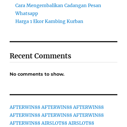
Cara Mengembalikan Cadangan Pesan
Whatsapp
Harga 1 Ekor Kambing Kurban
Recent Comments
No comments to show.
AFTERWIN88
AFTERWIN88
AFTERWIN88
AFTERWIN88
AFTERWIN88
AFTERWIN88
AFTERWIN88
AIRSLOT88
AIRSLOT88