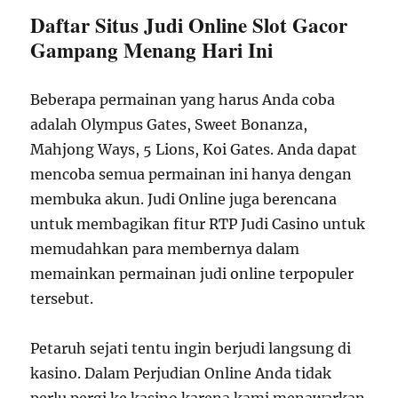
Daftar Situs Judi Online Slot Gacor
Gampang Menang Hari Ini
Beberapa permainan yang harus Anda coba
adalah Olympus Gates, Sweet Bonanza,
Mahjong Ways, 5 Lions, Koi Gates. Anda dapat
mencoba semua permainan ini hanya dengan
membuka akun. Judi Online juga berencana
untuk membagikan fitur RTP Judi Casino untuk
memudahkan para membernya dalam
memainkan permainan judi online terpopuler
tersebut.
Petaruh sejati tentu ingin berjudi langsung di
kasino. Dalam Perjudian Online Anda tidak