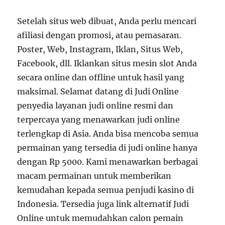
Setelah situs web dibuat, Anda perlu mencari
afiliasi dengan promosi, atau pemasaran.
Poster, Web, Instagram, Iklan, Situs Web,
Facebook, dll. Iklankan situs mesin slot Anda
secara online dan offline untuk hasil yang
maksimal. Selamat datang di Judi Online
penyedia layanan judi online resmi dan
terpercaya yang menawarkan judi online
terlengkap di Asia. Anda bisa mencoba semua
permainan yang tersedia di judi online hanya
dengan Rp 5000. Kami menawarkan berbagai
macam permainan untuk memberikan
kemudahan kepada semua penjudi kasino di
Indonesia. Tersedia juga link alternatif Judi
Online untuk memudahkan calon pemain