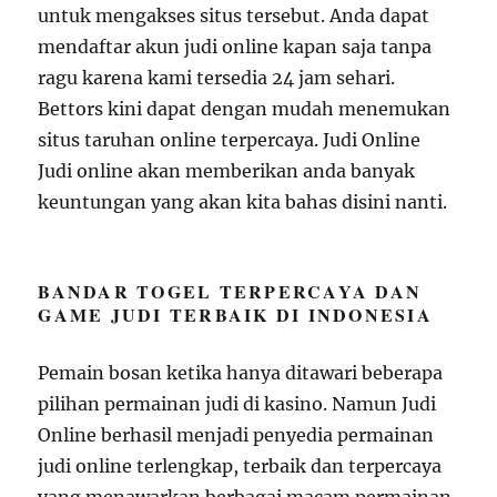
untuk mengakses situs tersebut. Anda dapat
mendaftar akun judi online kapan saja tanpa
ragu karena kami tersedia 24 jam sehari.
Bettors kini dapat dengan mudah menemukan
situs taruhan online terpercaya. Judi Online
Judi online akan memberikan anda banyak
keuntungan yang akan kita bahas disini nanti.
BANDAR TOGEL TERPERCAYA DAN
GAME JUDI TERBAIK DI INDONESIA
Pemain bosan ketika hanya ditawari beberapa
pilihan permainan judi di kasino. Namun Judi
Online berhasil menjadi penyedia permainan
judi online terlengkap, terbaik dan terpercaya