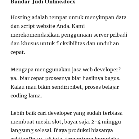
Bandar Judi Online.docx
Hosting adalah tempat untuk menyimpan data
dan script website Anda. Kami
merekomendasikan penggunaan server pribadi
dan khusus untuk fleksibilitas dan unduhan
cepat.
Mengapa menggunakan jasa web developer?
ya.. biar cepat prosesnya biar hasilnya bagus.
Kalau mau bikin sendiri ribet, proses belajar
coding lama.
Lebih baik cari developer yang sudah terbiasa
membuat mesin slot, bayar saja. 2-4 minggu
langsung selesai. Biaya produksi biasanya