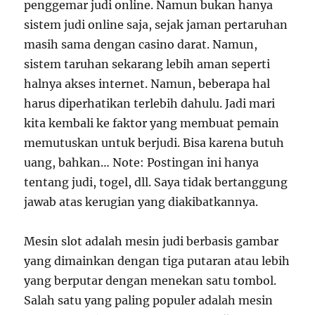
penggemar judi online. Namun bukan hanya
sistem judi online saja, sejak jaman pertaruhan
masih sama dengan casino darat. Namun,
sistem taruhan sekarang lebih aman seperti
halnya akses internet. Namun, beberapa hal
harus diperhatikan terlebih dahulu. Jadi mari
kita kembali ke faktor yang membuat pemain
memutuskan untuk berjudi. Bisa karena butuh
uang, bahkan… Note: Postingan ini hanya
tentang judi, togel, dll. Saya tidak bertanggung
jawab atas kerugian yang diakibatkannya.
Mesin slot adalah mesin judi berbasis gambar
yang dimainkan dengan tiga putaran atau lebih
yang berputar dengan menekan satu tombol.
Salah satu yang paling populer adalah mesin