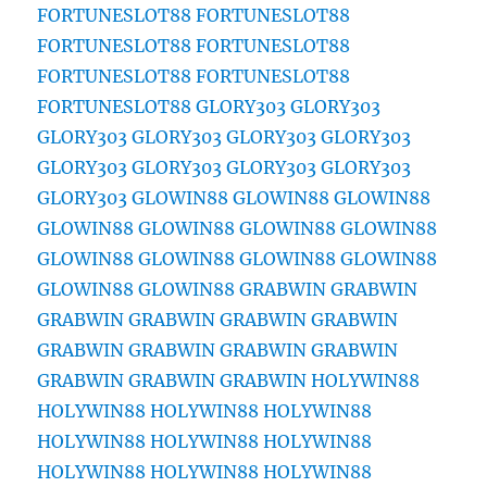
FORTUNESLOT88
FORTUNESLOT88
FORTUNESLOT88
FORTUNESLOT88
FORTUNESLOT88
FORTUNESLOT88
FORTUNESLOT88
GLORY303
GLORY303
GLORY303
GLORY303
GLORY303
GLORY303
GLORY303
GLORY303
GLORY303
GLORY303
GLORY303
GLOWIN88
GLOWIN88
GLOWIN88
GLOWIN88
GLOWIN88
GLOWIN88
GLOWIN88
GLOWIN88
GLOWIN88
GLOWIN88
GLOWIN88
GLOWIN88
GLOWIN88
GRABWIN
GRABWIN
GRABWIN
GRABWIN
GRABWIN
GRABWIN
GRABWIN
GRABWIN
GRABWIN
GRABWIN
GRABWIN
GRABWIN
GRABWIN
HOLYWIN88
HOLYWIN88
HOLYWIN88
HOLYWIN88
HOLYWIN88
HOLYWIN88
HOLYWIN88
HOLYWIN88
HOLYWIN88
HOLYWIN88