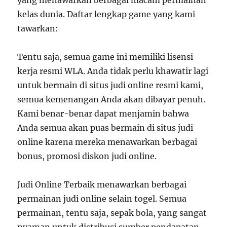
yang menawarkan berbagai macam permainan
kelas dunia. Daftar lengkap game yang kami
tawarkan:
Tentu saja, semua game ini memiliki lisensi
kerja resmi WLA. Anda tidak perlu khawatir lagi
untuk bermain di situs judi online resmi kami,
semua kemenangan Anda akan dibayar penuh.
Kami benar-benar dapat menjamin bahwa
Anda semua akan puas bermain di situs judi
online karena mereka menawarkan berbagai
bonus, promosi diskon judi online.
Judi Online Terbaik menawarkan berbagai
permainan judi online selain togel. Semua
permainan, tentu saja, sepak bola, yang sangat