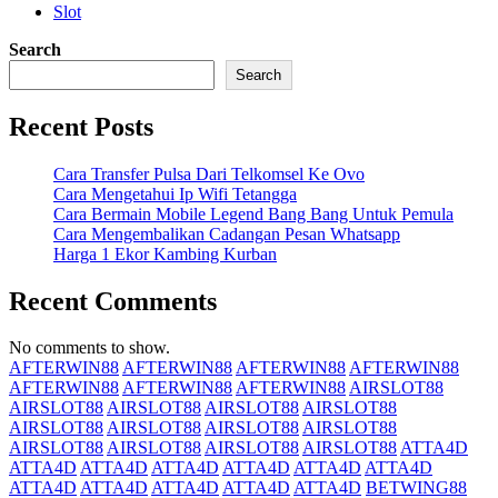
Slot
Search
Search
Recent Posts
Cara Transfer Pulsa Dari Telkomsel Ke Ovo
Cara Mengetahui Ip Wifi Tetangga
Cara Bermain Mobile Legend Bang Bang Untuk Pemula
Cara Mengembalikan Cadangan Pesan Whatsapp
Harga 1 Ekor Kambing Kurban
Recent Comments
No comments to show.
AFTERWIN88
AFTERWIN88
AFTERWIN88
AFTERWIN88
AFTERWIN88
AFTERWIN88
AFTERWIN88
AIRSLOT88
AIRSLOT88
AIRSLOT88
AIRSLOT88
AIRSLOT88
AIRSLOT88
AIRSLOT88
AIRSLOT88
AIRSLOT88
AIRSLOT88
AIRSLOT88
AIRSLOT88
AIRSLOT88
ATTA4D
ATTA4D
ATTA4D
ATTA4D
ATTA4D
ATTA4D
ATTA4D
ATTA4D
ATTA4D
ATTA4D
ATTA4D
ATTA4D
BETWING88