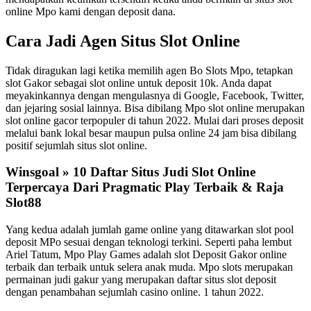
online Mpo kami dengan deposit dana.
Cara Jadi Agen Situs Slot Online
Tidak diragukan lagi ketika memilih agen Bo Slots Mpo, tetapkan
slot Gakor sebagai slot online untuk deposit 10k. Anda dapat
meyakinkannya dengan mengulasnya di Google, Facebook, Twitter,
dan jejaring sosial lainnya. Bisa dibilang Mpo slot online merupakan
slot online gacor terpopuler di tahun 2022. Mulai dari proses deposit
melalui bank lokal besar maupun pulsa online 24 jam bisa dibilang
positif sejumlah situs slot online.
Winsgoal » 10 Daftar Situs Judi Slot Online
Terpercaya Dari Pragmatic Play Terbaik & Raja
Slot88
Yang kedua adalah jumlah game online yang ditawarkan slot pool
deposit MPo sesuai dengan teknologi terkini. Seperti paha lembut
Ariel Tatum, Mpo Play Games adalah slot Deposit Gakor online
terbaik dan terbaik untuk selera anak muda. Mpo slots merupakan
permainan judi gakur yang merupakan daftar situs slot deposit
dengan penambahan sejumlah casino online. 1 tahun 2022.