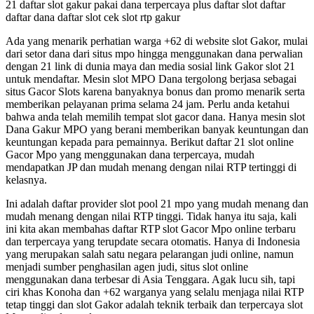
21 daftar slot gakur pakai dana terpercaya plus daftar slot daftar
daftar dana daftar slot cek slot rtp gakur
Ada yang menarik perhatian warga +62 di website slot Gakor, mulai
dari setor dana dari situs mpo hingga menggunakan dana perwalian
dengan 21 link di dunia maya dan media sosial link Gakor slot 21
untuk mendaftar. Mesin slot MPO Dana tergolong berjasa sebagai
situs Gacor Slots karena banyaknya bonus dan promo menarik serta
memberikan pelayanan prima selama 24 jam. Perlu anda ketahui
bahwa anda telah memilih tempat slot gacor dana. Hanya mesin slot
Dana Gakur MPO yang berani memberikan banyak keuntungan dan
keuntungan kepada para pemainnya. Berikut daftar 21 slot online
Gacor Mpo yang menggunakan dana terpercaya, mudah
mendapatkan JP dan mudah menang dengan nilai RTP tertinggi di
kelasnya.
Ini adalah daftar provider slot pool 21 mpo yang mudah menang dan
mudah menang dengan nilai RTP tinggi. Tidak hanya itu saja, kali
ini kita akan membahas daftar RTP slot Gacor Mpo online terbaru
dan terpercaya yang terupdate secara otomatis. Hanya di Indonesia
yang merupakan salah satu negara pelarangan judi online, namun
menjadi sumber penghasilan agen judi, situs slot online
menggunakan dana terbesar di Asia Tenggara. Agak lucu sih, tapi
ciri khas Konoha dan +62 warganya yang selalu menjaga nilai RTP
tetap tinggi dan slot Gakor adalah teknik terbaik dan terpercaya slot