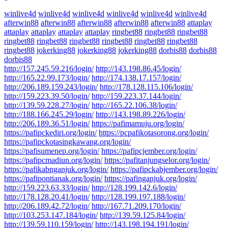
winlive4d
winlive4d
winlive4d
winlive4d
winlive4d
winlive4d
afterwin88
afterwin88
afterwin88
afterwin88
afterwin88
attaplay
attaplay
attaplay
attaplay
attaplay
ringbet88
ringbet88
ringbet88
ringbet88
ringbet88
ringbet88
ringbet88
ringbet88
ringbet88
ringbet88
jokerking88
jokerking88
jokerking88
dorbis88
dorbis88
dorbis88
http://157.245.59.216/login/
http://143.198.86.45/login/
http://165.22.99.173/login/
http://174.138.17.157/login/
http://206.189.159.243/login/
http://178.128.115.106/login/
http://159.223.39.50/login/
http://159.223.37.144/login/
http://139.59.228.27/login/
http://165.22.106.38/login/
http://188.166.245.29/login/
http://143.198.89.226/login/
http://206.189.36.51/login/
https://pafimamuju.org/login/
https://pafipckediri.org/login/
https://pcpafikotasorong.org/login/
https://pafipckotasingkawang.org/login/
https://pafisumenep.org/login/
https://pafipcjember.org/login/
https://pafipcmadiun.org/login/
https://pafitanjungselor.org/login/
https://pafikabnganjuk.org/login/
https://pafipckabjember.org/login/
https://pafipontianak.org/login/
https://pafinganjuk.org/login/
http://159.223.63.33/login/
http://128.199.142.6/login/
http://178.128.20.41/login/
http://128.199.197.188/login/
http://206.189.42.72/login/
http://167.71.209.170/login/
http://103.253.147.184/login/
http://139.59.125.84/login/
http://139.59.110.159/login/
http://143.198.194.191/login/