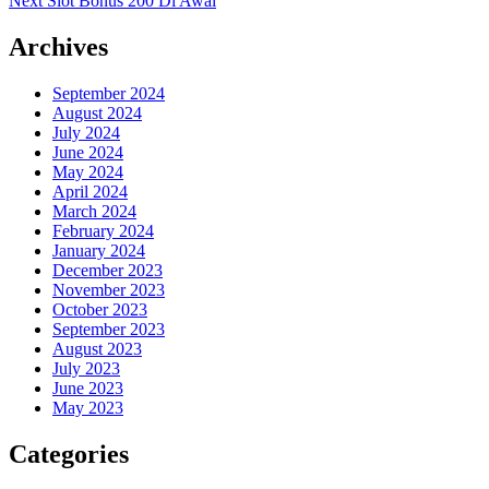
Next
Slot Bonus 200 Di Awal
navigation
post:
Archives
September 2024
August 2024
July 2024
June 2024
May 2024
April 2024
March 2024
February 2024
January 2024
December 2023
November 2023
October 2023
September 2023
August 2023
July 2023
June 2023
May 2023
Categories