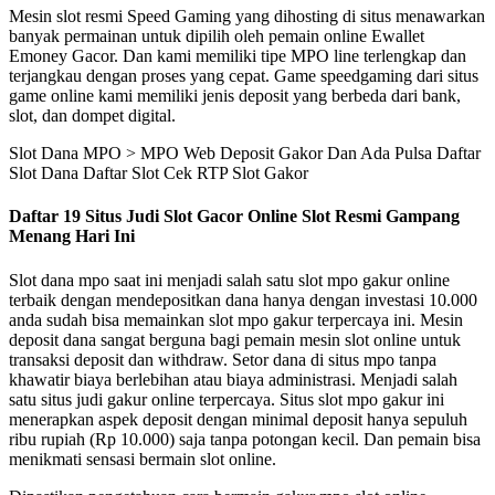
Mesin slot resmi Speed ​​​​Gaming yang dihosting di situs menawarkan
banyak permainan untuk dipilih oleh pemain online Ewallet
Emoney Gacor. Dan kami memiliki tipe MPO line terlengkap dan
terjangkau dengan proses yang cepat. Game speedgaming dari situs
game online kami memiliki jenis deposit yang berbeda dari bank,
slot, dan dompet digital.
Slot Dana MPO > MPO Web Deposit Gakor Dan Ada Pulsa Daftar
Slot Dana Daftar Slot Cek RTP Slot Gakor
Daftar 19 Situs Judi Slot Gacor Online Slot Resmi Gampang
Menang Hari Ini
Slot dana mpo saat ini menjadi salah satu slot mpo gakur online
terbaik dengan mendepositkan dana hanya dengan investasi 10.000
anda sudah bisa memainkan slot mpo gakur terpercaya ini. Mesin
deposit dana sangat berguna bagi pemain mesin slot online untuk
transaksi deposit dan withdraw. Setor dana di situs mpo tanpa
khawatir biaya berlebihan atau biaya administrasi. Menjadi salah
satu situs judi gakur online terpercaya. Situs slot mpo gakur ini
menerapkan aspek deposit dengan minimal deposit hanya sepuluh
ribu rupiah (Rp 10.000) saja tanpa potongan kecil. Dan pemain bisa
menikmati sensasi bermain slot online.