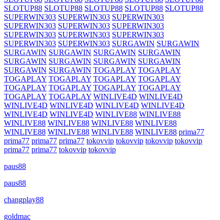
SLOTUP88
SLOTUP88
SLOTUP88
SLOTUP88
SLOTUP88
SUPERWIN303
SUPERWIN303
SUPERWIN303
SUPERWIN303
SUPERWIN303
SUPERWIN303
SUPERWIN303
SUPERWIN303
SUPERWIN303
SUPERWIN303
SUPERWIN303
SURGAWIN
SURGAWIN
SURGAWIN
SURGAWIN
SURGAWIN
SURGAWIN
SURGAWIN
SURGAWIN
SURGAWIN
SURGAWIN
SURGAWIN
SURGAWIN
TOGAPLAY
TOGAPLAY
TOGAPLAY
TOGAPLAY
TOGAPLAY
TOGAPLAY
TOGAPLAY
TOGAPLAY
TOGAPLAY
TOGAPLAY
TOGAPLAY
TOGAPLAY
WINLIVE4D
WINLIVE4D
WINLIVE4D
WINLIVE4D
WINLIVE4D
WINLIVE4D
WINLIVE4D
WINLIVE4D
WINLIVE88
WINLIVE88
WINLIVE88
WINLIVE88
WINLIVE88
WINLIVE88
WINLIVE88
WINLIVE88
WINLIVE88
WINLIVE88
prima77
prima77
prima77
prima77
tokovvip
tokovvip
tokovvip
tokovvip
prima77
prima77
tokovvip
tokovvip
paus88
paus88
changplay88
goldmac