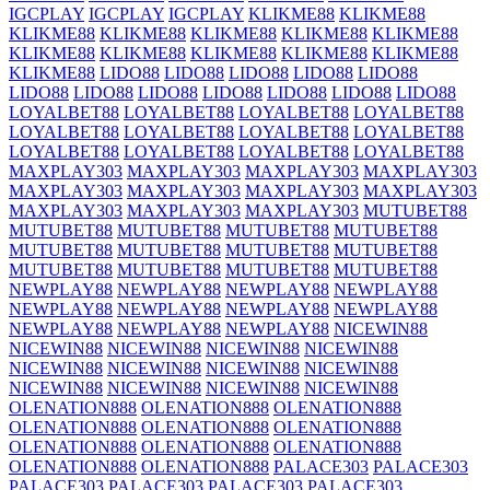
IGCPLAY
IGCPLAY
IGCPLAY
KLIKME88
KLIKME88
KLIKME88
KLIKME88
KLIKME88
KLIKME88
KLIKME88
KLIKME88
KLIKME88
KLIKME88
KLIKME88
KLIKME88
KLIKME88
LIDO88
LIDO88
LIDO88
LIDO88
LIDO88
LIDO88
LIDO88
LIDO88
LIDO88
LIDO88
LIDO88
LIDO88
LOYALBET88
LOYALBET88
LOYALBET88
LOYALBET88
LOYALBET88
LOYALBET88
LOYALBET88
LOYALBET88
LOYALBET88
LOYALBET88
LOYALBET88
LOYALBET88
MAXPLAY303
MAXPLAY303
MAXPLAY303
MAXPLAY303
MAXPLAY303
MAXPLAY303
MAXPLAY303
MAXPLAY303
MAXPLAY303
MAXPLAY303
MAXPLAY303
MUTUBET88
MUTUBET88
MUTUBET88
MUTUBET88
MUTUBET88
MUTUBET88
MUTUBET88
MUTUBET88
MUTUBET88
MUTUBET88
MUTUBET88
MUTUBET88
MUTUBET88
NEWPLAY88
NEWPLAY88
NEWPLAY88
NEWPLAY88
NEWPLAY88
NEWPLAY88
NEWPLAY88
NEWPLAY88
NEWPLAY88
NEWPLAY88
NEWPLAY88
NICEWIN88
NICEWIN88
NICEWIN88
NICEWIN88
NICEWIN88
NICEWIN88
NICEWIN88
NICEWIN88
NICEWIN88
NICEWIN88
NICEWIN88
NICEWIN88
NICEWIN88
OLENATION888
OLENATION888
OLENATION888
OLENATION888
OLENATION888
OLENATION888
OLENATION888
OLENATION888
OLENATION888
OLENATION888
OLENATION888
PALACE303
PALACE303
PALACE303
PALACE303
PALACE303
PALACE303