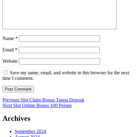
Name
*
Email
*
Website
Save my name, email, and website in this browser for the next
time I comment.
Post
Previous
Previous
Slot Claim Bonus Tanpa Deposit
Next
post:
Next
Slot Online Bonus 100 Persen
navigation
post:
Archives
September 2024
August 2024