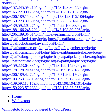
dorbis88
http://157.245.59.216/login/
http://143.198.86.45/login/
http://165.22.99.173/login/
http://174.138.17.157/login/
http://206.189.159.243/login/
http://178.128.115.106/login/
http://159.223.39.50/login/
http://159.223.37.144/login/
http://139.59.228.27/login/
http://165.22.106.38/login/
http://188.166.245.29/login/
http://143.198.89.226/login/
http://206.189.36.51/login/
https://pafimamuju.org/login/
https://pafipckediri.org/login/
https://pcpafikotasorong.org/login/
https://pafipckotasingkawang.org/login/
https://pafisumenep.org/login/
https://pafipcjember.org/login/
https://pafipcmadiun.org/login/
https://pafitanjungselor.org/login/
https://pafikabnganjuk.org/login/
https://pafipckabjember.org/login/
https://pafipontianak.org/login/
https://pafinganjuk.org/login/
http://159.223.63.33/login/
http://128.199.142.6/login/
http://178.128.20.41/login/
http://128.199.197.188/login/
http://206.189.42.72/login/
http://167.71.209.170/login/
http://103.253.147.184/login/
http://139.59.125.84/login/
http://139.59.110.159/login/
http://143.198.194.191/login/
http://159.223.57.238/login/
http://178.128.23.255/login/
Home
Winlivetoto
Winlivetoto
Proudly powered by WordPress