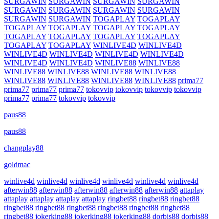
SURGAWIN
SURGAWIN
SURGAWIN
SURGAWIN
SURGAWIN
SURGAWIN
SURGAWIN
SURGAWIN
SURGAWIN
SURGAWIN
TOGAPLAY
TOGAPLAY
TOGAPLAY
TOGAPLAY
TOGAPLAY
TOGAPLAY
TOGAPLAY
TOGAPLAY
TOGAPLAY
TOGAPLAY
TOGAPLAY
TOGAPLAY
WINLIVE4D
WINLIVE4D
WINLIVE4D
WINLIVE4D
WINLIVE4D
WINLIVE4D
WINLIVE4D
WINLIVE4D
WINLIVE88
WINLIVE88
WINLIVE88
WINLIVE88
WINLIVE88
WINLIVE88
WINLIVE88
WINLIVE88
WINLIVE88
WINLIVE88
prima77
prima77
prima77
prima77
tokovvip
tokovvip
tokovvip
tokovvip
prima77
prima77
tokovvip
tokovvip
paus88
paus88
changplay88
goldmac
winlive4d
winlive4d
winlive4d
winlive4d
winlive4d
winlive4d
afterwin88
afterwin88
afterwin88
afterwin88
afterwin88
attaplay
attaplay
attaplay
attaplay
attaplay
ringbet88
ringbet88
ringbet88
ringbet88
ringbet88
ringbet88
ringbet88
ringbet88
ringbet88
ringbet88
jokerking88
jokerking88
jokerking88
dorbis88
dorbis88