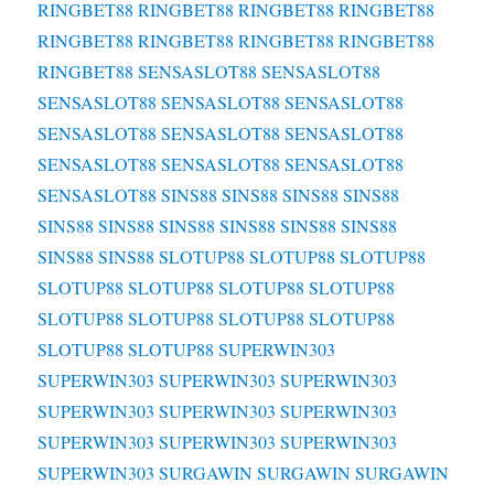
RINGBET88
RINGBET88
RINGBET88
RINGBET88
RINGBET88
RINGBET88
RINGBET88
RINGBET88
RINGBET88
SENSASLOT88
SENSASLOT88
SENSASLOT88
SENSASLOT88
SENSASLOT88
SENSASLOT88
SENSASLOT88
SENSASLOT88
SENSASLOT88
SENSASLOT88
SENSASLOT88
SENSASLOT88
SINS88
SINS88
SINS88
SINS88
SINS88
SINS88
SINS88
SINS88
SINS88
SINS88
SINS88
SINS88
SLOTUP88
SLOTUP88
SLOTUP88
SLOTUP88
SLOTUP88
SLOTUP88
SLOTUP88
SLOTUP88
SLOTUP88
SLOTUP88
SLOTUP88
SLOTUP88
SLOTUP88
SUPERWIN303
SUPERWIN303
SUPERWIN303
SUPERWIN303
SUPERWIN303
SUPERWIN303
SUPERWIN303
SUPERWIN303
SUPERWIN303
SUPERWIN303
SUPERWIN303
SURGAWIN
SURGAWIN
SURGAWIN