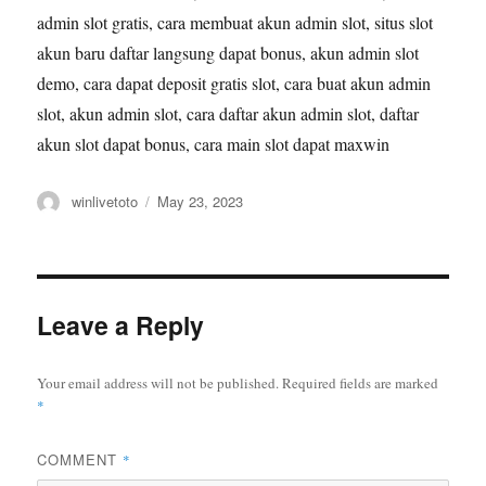
admin slot gratis, cara membuat akun admin slot, situs slot
akun baru daftar langsung dapat bonus, akun admin slot
demo, cara dapat deposit gratis slot, cara buat akun admin
slot, akun admin slot, cara daftar akun admin slot, daftar
akun slot dapat bonus, cara main slot dapat maxwin
Author
Posted
winlivetoto
May 23, 2023
on
Leave a Reply
Your email address will not be published.
Required fields are marked
*
COMMENT
*