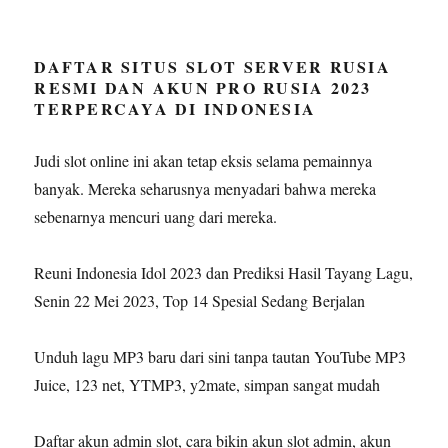
DAFTAR SITUS SLOT SERVER RUSIA
RESMI DAN AKUN PRO RUSIA 2023
TERPERCAYA DI INDONESIA
Judi slot online ini akan tetap eksis selama pemainnya
banyak. Mereka seharusnya menyadari bahwa mereka
sebenarnya mencuri uang dari mereka.
Reuni Indonesia Idol 2023 dan Prediksi Hasil Tayang Lagu,
Senin 22 Mei 2023, Top 14 Spesial Sedang Berjalan
Unduh lagu MP3 baru dari sini tanpa tautan YouTube MP3
Juice, 123 net, YTMP3, y2mate, simpan sangat mudah
Daftar akun admin slot, cara bikin akun slot admin, akun