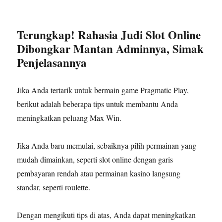
Terungkap! Rahasia Judi Slot Online
Dibongkar Mantan Adminnya, Simak
Penjelasannya
Jika Anda tertarik untuk bermain game Pragmatic Play,
berikut adalah beberapa tips untuk membantu Anda
meningkatkan peluang Max Win.
Jika Anda baru memulai, sebaiknya pilih permainan yang
mudah dimainkan, seperti slot online dengan garis
pembayaran rendah atau permainan kasino langsung
standar, seperti roulette.
Dengan mengikuti tips di atas, Anda dapat meningkatkan