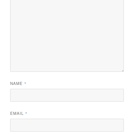
NAME
*
EMAIL
*