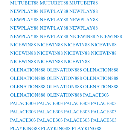
MUTUBET88
MUTUBET88
MUTUBET88
NEWPLAY88
NEWPLAY88
NEWPLAY88
NEWPLAY88
NEWPLAY88
NEWPLAY88
NEWPLAY88
NEWPLAY88
NEWPLAY88
NEWPLAY88
NEWPLAY88
NICEWIN88
NICEWIN88
NICEWIN88
NICEWIN88
NICEWIN88
NICEWIN88
NICEWIN88
NICEWIN88
NICEWIN88
NICEWIN88
NICEWIN88
NICEWIN88
NICEWIN88
OLENATION888
OLENATION888
OLENATION888
OLENATION888
OLENATION888
OLENATION888
OLENATION888
OLENATION888
OLENATION888
OLENATION888
OLENATION888
PALACE303
PALACE303
PALACE303
PALACE303
PALACE303
PALACE303
PALACE303
PALACE303
PALACE303
PALACE303
PALACE303
PALACE303
PALACE303
PLAYKING88
PLAYKING88
PLAYKING88