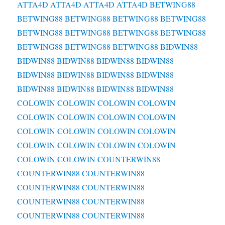
ATTA4D
ATTA4D
ATTA4D
ATTA4D
BETWING88
BETWING88
BETWING88
BETWING88
BETWING88
BETWING88
BETWING88
BETWING88
BETWING88
BETWING88
BETWING88
BETWING88
BIDWIN88
BIDWIN88
BIDWIN88
BIDWIN88
BIDWIN88
BIDWIN88
BIDWIN88
BIDWIN88
BIDWIN88
BIDWIN88
BIDWIN88
BIDWIN88
BIDWIN88
COLOWIN
COLOWIN
COLOWIN
COLOWIN
COLOWIN
COLOWIN
COLOWIN
COLOWIN
COLOWIN
COLOWIN
COLOWIN
COLOWIN
COLOWIN
COLOWIN
COLOWIN
COLOWIN
COLOWIN
COLOWIN
COUNTERWIN88
COUNTERWIN88
COUNTERWIN88
COUNTERWIN88
COUNTERWIN88
COUNTERWIN88
COUNTERWIN88
COUNTERWIN88
COUNTERWIN88