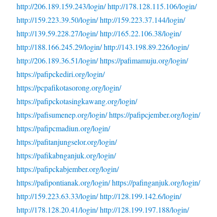
http://206.189.159.243/login/
http://178.128.115.106/login/
http://159.223.39.50/login/
http://159.223.37.144/login/
http://139.59.228.27/login/
http://165.22.106.38/login/
http://188.166.245.29/login/
http://143.198.89.226/login/
http://206.189.36.51/login/
https://pafimamuju.org/login/
https://pafipckediri.org/login/
https://pcpafikotasorong.org/login/
https://pafipckotasingkawang.org/login/
https://pafisumenep.org/login/
https://pafipcjember.org/login/
https://pafipcmadiun.org/login/
https://pafitanjungselor.org/login/
https://pafikabnganjuk.org/login/
https://pafipckabjember.org/login/
https://pafipontianak.org/login/
https://pafinganjuk.org/login/
http://159.223.63.33/login/
http://128.199.142.6/login/
http://178.128.20.41/login/
http://128.199.197.188/login/