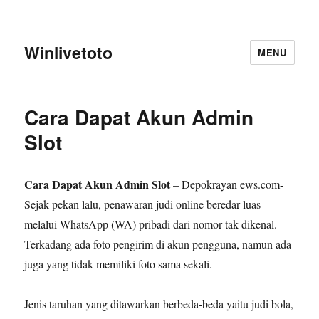
Winlivetoto
MENU
Cara Dapat Akun Admin
Slot
Cara Dapat Akun Admin Slot
– Depokrayan ews.com-
Sejak pekan lalu, penawaran judi online beredar luas
melalui WhatsApp (WA) pribadi dari nomor tak dikenal.
Terkadang ada foto pengirim di akun pengguna, namun ada
juga yang tidak memiliki foto sama sekali.
Jenis taruhan yang ditawarkan berbeda-beda yaitu judi bola,