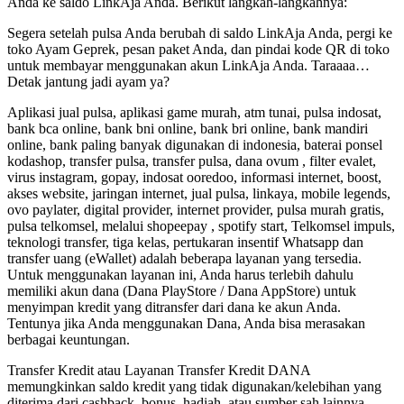
Anda ke saldo LinkAja Anda. Berikut langkah-langkahnya:
Segera setelah pulsa Anda berubah di saldo LinkAja Anda, pergi ke
toko Ayam Geprek, pesan paket Anda, dan pindai kode QR di toko
untuk membayar menggunakan akun LinkAja Anda. Taraaaa…
Detak jantung jadi ayam ya?
Aplikasi jual pulsa, aplikasi game murah, atm tunai, pulsa indosat,
bank bca online, bank bni online, bank bri online, bank mandiri
online, bank paling banyak digunakan di indonesia, baterai ponsel
kodashop, transfer pulsa, transfer pulsa, dana ovum , filter evalet,
virus instagram, gopay, indosat ooredoo, informasi internet, boost,
akses website, jaringan internet, jual pulsa, linkaya, mobile legends,
ovo paylater, digital provider, internet provider, pulsa murah gratis,
pulsa telkomsel, melalui shopeepay , spotify start, Telkomsel impuls,
teknologi transfer, tiga kelas, pertukaran insentif Whatsapp dan
transfer uang (eWallet) adalah beberapa layanan yang tersedia.
Untuk menggunakan layanan ini, Anda harus terlebih dahulu
memiliki akun dana (Dana PlayStore / Dana AppStore) untuk
menyimpan kredit yang ditransfer dari dana ke akun Anda.
Tentunya jika Anda menggunakan Dana, Anda bisa merasakan
berbagai keuntungan.
Transfer Kredit atau Layanan Transfer Kredit DANA
memungkinkan saldo kredit yang tidak digunakan/kelebihan yang
diterima dari cashback, bonus, hadiah, atau sumber sah lainnya