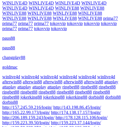
WINLIVE4D
WINLIVE4D
WINLIVE4D
WINLIVE4D
WINLIVE4D
WINLIVE4D
WINLIVE88
WINLIVE88
WINLIVE88
WINLIVE88
WINLIVE88
WINLIVE88
WINLIVE88
WINLIVE88
WINLIVE88
WINLIVE88
prima77
prima77
prima77
prima77
tokovvip
tokovvip
tokovvip
tokovvip
prima77
prima77
tokovvip
tokovvip
paus88
paus88
changplay88
goldmac
winlive4d
winlive4d
winlive4d
winlive4d
winlive4d
winlive4d
afterwin88
afterwin88
afterwin88
afterwin88
afterwin88
attaplay
attaplay
attaplay
attaplay
attaplay
ringbet88
ringbet88
ringbet88
ringbet88
ringbet88
ringbet88
ringbet88
ringbet88
ringbet88
ringbet88
jokerking88
jokerking88
jokerking88
dorbis88
dorbis88
dorbis88
http://157.245.59.216/login/
http://143.198.86.45/login/
http://165.22.99.173/login/
http://174.138.17.157/login/
http://206.189.159.243/login/
http://178.128.115.106/login/
http://159.223.39.50/login/
http://159.223.37.144/login/