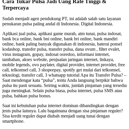
Cara Tukar Pulsa Jadi Uang Rate Tinggi &
Terpercaya
Sudah menjadi agen pendukung PT, ini adalah salah satu layanan
penukaran pulsa paling andal di Indonesia. Digital Indonesia.
Aplikasi jual pulsa, aplikasi game murah, atm tunai, pulsa indosat,
bank bca online, bank bni online, bank bri online, bank mandiri
online, bank paling banyak digunakan di indonesia, baterai ponsel
kodashop, transfer pulsa, transfer pulsa, dana ovum , filter evalet,
virus instagram, gopay, indosat ooredoo, informasi internet,
tambahan, akses website, penjualan jaringan internet, linkaya,
mobile legends, ovo paylater, digital provider, internet provider, free
call, telkomsel call, 3 shopeepay, spotify get mulai dari telkomsel,
teknologi, transfer call, 3 whatsapp tutorial Apa itu Transfer Pulsa? –
Saat mendengar kata “pulsa”, tentu Anda langsung berpikir bahwa
pulsa itu pasti sesuatu. Seiring waktu, jumlah pinjaman yang tersedia
juga meningkat. Selain pulsa biasa, pulsa internet, pulsa SMS atau
pulsa, bahkan pulsa bonus.
Saat ini kebutuhan pulsa internet dominan dibandingkan dengan
jenis pulsa lainnya. Lalu bagaimana dengan sisa pinjaman reguler?
Sisa kredit reguler dapat diubah menjadi uang tunai dengan
smartphone.