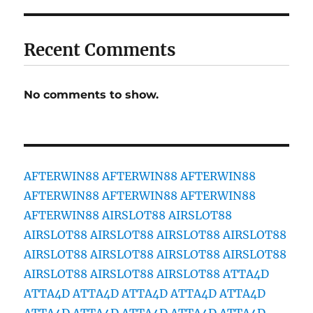
Recent Comments
No comments to show.
AFTERWIN88
AFTERWIN88
AFTERWIN88
AFTERWIN88
AFTERWIN88
AFTERWIN88
AFTERWIN88
AIRSLOT88
AIRSLOT88
AIRSLOT88
AIRSLOT88
AIRSLOT88
AIRSLOT88
AIRSLOT88
AIRSLOT88
AIRSLOT88
AIRSLOT88
AIRSLOT88
AIRSLOT88
AIRSLOT88
ATTA4D
ATTA4D
ATTA4D
ATTA4D
ATTA4D
ATTA4D