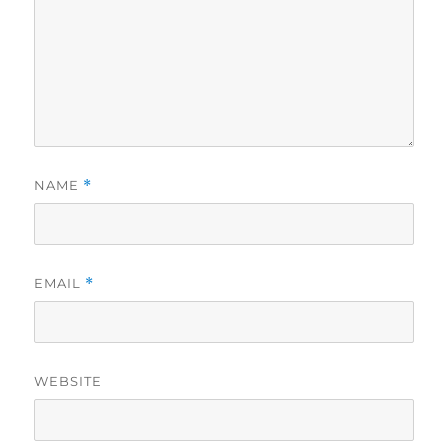
NAME
*
EMAIL
*
WEBSITE