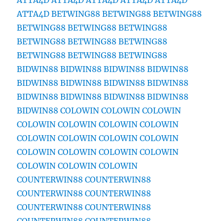
ATTA4D
ATTA4D
ATTA4D
ATTA4D
ATTA4D
ATTA4D
BETWING88
BETWING88
BETWING88
BETWING88
BETWING88
BETWING88
BETWING88
BETWING88
BETWING88
BETWING88
BETWING88
BETWING88
BIDWIN88
BIDWIN88
BIDWIN88
BIDWIN88
BIDWIN88
BIDWIN88
BIDWIN88
BIDWIN88
BIDWIN88
BIDWIN88
BIDWIN88
BIDWIN88
BIDWIN88
COLOWIN
COLOWIN
COLOWIN
COLOWIN
COLOWIN
COLOWIN
COLOWIN
COLOWIN
COLOWIN
COLOWIN
COLOWIN
COLOWIN
COLOWIN
COLOWIN
COLOWIN
COLOWIN
COLOWIN
COLOWIN
COUNTERWIN88
COUNTERWIN88
COUNTERWIN88
COUNTERWIN88
COUNTERWIN88
COUNTERWIN88