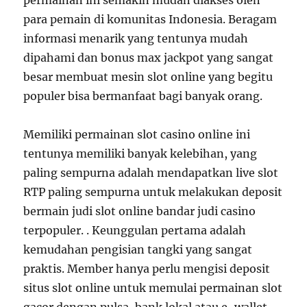
permainan ini semakin mudah diakses oleh
para pemain di komunitas Indonesia. Beragam
informasi menarik yang tentunya mudah
dipahami dan bonus max jackpot yang sangat
besar membuat mesin slot online yang begitu
populer bisa bermanfaat bagi banyak orang.
Memiliki permainan slot casino online ini
tentunya memiliki banyak kelebihan, yang
paling sempurna adalah mendapatkan live slot
RTP paling sempurna untuk melakukan deposit
bermain judi slot online bandar judi casino
terpopuler. . Keunggulan pertama adalah
kemudahan pengisian tangki yang sangat
praktis. Member hanya perlu mengisi deposit
situs slot online untuk memulai permainan slot