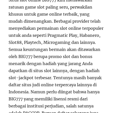
Situs slot online BIG777 kini menawarkan
ratusan game slot paling seru, perwakilan
khusus untuk game online terbaik, yang
mudah dimenangkan. Berbagai provider telah
menyediakan permainan slot online terpopuler
untuk anda seperti Pragmatic Play, Habanero,
Slot88, Playtech, Microgaming dan lainnya.
Semua keuntungan bermain akan ditawarkan
oleh BIG777 berupa promo slot dan bonus
menarik dengan hadiah yang jarang Anda
dapatkan di situs slot lainnya, dengan hadiah
slot-jackpot terbesar. Tentunya masih banyak
daftar situs judi online terpercaya lainnya di
Indonesia. Namun perlu diingat bahwa hanya
BIG777 yang memiliki lisensi resmi dari
berbagai institusi perjudian, salah satunya