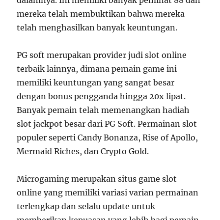
dalamnya. Ini memiliki banyak peminat 88 dan
mereka telah membuktikan bahwa mereka
telah menghasilkan banyak keuntungan.
PG soft merupakan provider judi slot online
terbaik lainnya, dimana pemain game ini
memiliki keuntungan yang sangat besar
dengan bonus pengganda hingga 20x lipat.
Banyak pemain telah memenangkan hadiah
slot jackpot besar dari PG Soft. Permainan slot
populer seperti Candy Bonanza, Rise of Apollo,
Mermaid Riches, dan Crypto Gold.
Microgaming merupakan situs game slot
online yang memiliki variasi varian permainan
terlengkap dan selalu update untuk