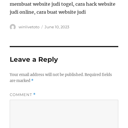
membuat website judi togel, cara hack website
judi online, cara buat website judi
Author
Posted
winlivetoto
June 10, 2023
on
Leave a Reply
Your email address will not be published.
Required fields
are marked
*
COMMENT
*