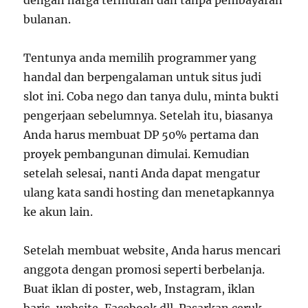
dengan harga termurah dan tanpa pembayaran
bulanan.
Tentunya anda memilih programmer yang
handal dan berpengalaman untuk situs judi
slot ini. Coba nego dan tanya dulu, minta bukti
pengerjaan sebelumnya. Setelah itu, biasanya
Anda harus membuat DP 50% pertama dan
proyek pembangunan dimulai. Kemudian
setelah selesai, nanti Anda dapat mengatur
ulang kata sandi hosting dan menetapkannya
ke akun lain.
Setelah membuat website, Anda harus mencari
anggota dengan promosi seperti berbelanja.
Buat iklan di poster, web, Instagram, iklan