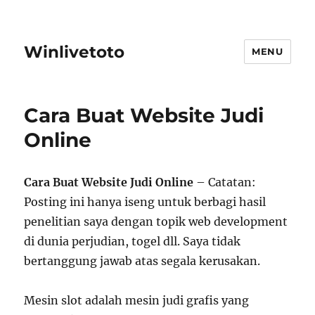
Winlivetoto
MENU
Cara Buat Website Judi
Online
Cara Buat Website Judi Online
– Catatan:
Posting ini hanya iseng untuk berbagi hasil
penelitian saya dengan topik web development
di dunia perjudian, togel dll. Saya tidak
bertanggung jawab atas segala kerusakan.
Mesin slot adalah mesin judi grafis yang