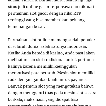
adalah PAGCOR. Buruan daftar sekarang juga
situs judi online gacor terpercaya dan nikmati
permainan slot gacor dengan nilai RTP
tertinggi yang bisa memberikan peluang
kemenangan besar.
Permainan slot online memang sudah populer
di seluruh dunia, salah satunya Indonesia.
Ketika Anda berada di kasino, Anda pasti akan
melihat mesin slot tradisional untuk pertama
kalinya karena memiliki keunggulan
memotivasi para petaruh. Mesin slot memiliki
roda dengan gambar buah untuk paylines.
Banyak pemain slot yang mengatakan bahwa
dengan mengganti tuas pada mesin slot secara
berkala, maka hasil yang didapat bisa