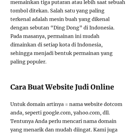
memainkan tiga putaran atau lebih saat sebuah
tombol ditekan. Salah satu yang paling
terkenal adalah mesin buah yang dikenal
dengan sebutan “Ding Dong” di Indonesia.
Pada masanya, permainan ini mudah
dimainkan di setiap kota di Indonesia,
sehingga menjadi bentuk permainan yang
paling populer.
Cara Buat Website Judi Online
Untuk domain artinya = nama website dotcom
anda, seperti google.com, yahoo.com, dll.
Tentunya Anda perlu mencari nama domain
yang menarik dan mudah diingat. Kami juga