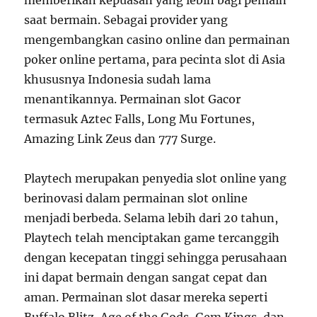
memberikan kepuasan yang lebih bagi pemain
saat bermain. Sebagai provider yang
mengembangkan casino online dan permainan
poker online pertama, para pecinta slot di Asia
khususnya Indonesia sudah lama
menantikannya. Permainan slot Gacor
termasuk Aztec Falls, Long Mu Fortunes,
Amazing Link Zeus dan 777 Surge.
Playtech merupakan penyedia slot online yang
berinovasi dalam permainan slot online
menjadi berbeda. Selama lebih dari 20 tahun,
Playtech telah menciptakan game tercanggih
dengan kecepatan tinggi sehingga perusahaan
ini dapat bermain dengan sangat cepat dan
aman. Permainan slot dasar mereka seperti