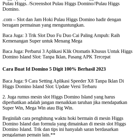
Pulau Higgs. /Screenshot Pulau Higgs Domino//Pulau Higgs
Domino.
.com – Slot dan Jam Hoki Pulau Higgs Domino hadir dengan
beragam permainan yang menguntungkan.
Baca Juga: 3 Trik Slot Duo Fu Duo Cai Paling Ampuh: Raih
Kemenangan Super untuk Menang Mega
Baca Juga: Perbarui 3 Aplikasi Klik Otomatis Khusus Untuk Higgs
Domino Island Slot: Tanpa Iklan, Pasang APK Tercepat
Cara Buat Id Domino 5 Digit 100% Berhasil 2023
Baca Juga: 9 Cara Setting Aplikasi Speeder X8 Tanpa Iklan Di
Higgs Domino Island Slot: Update Versi Terbaru
2. Juga rumus mesin slot Higgs Domino Island yang harus
diperhatikan adalah jangan menaikkan taruhan jika mendapatkan
Super Win, Mega Win atau Big Win.
Beginilah cara penghitung waktu hoki bermain di mesin Higgs
Domino Island dan formula yang dimainkan di mesin slot Higgs
Domino Island. Trik dan tips ini hanyalah saran berdasarkan
pengalaman pemain lain.**