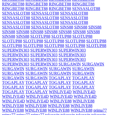
RINGBET88
RINGBET88
RINGBET88
RINGBET88
RINGBET88
RINGBET88
RINGBET88
SENSASLOT88
SENSASLOT88
SENSASLOT88
SENSASLOT88
SENSASLOT88
SENSASLOT88
SENSASLOT88
SENSASLOT88
SENSASLOT88
SENSASLOT88
SENSASLOT88
SENSASLOT88
SINS88
SINS88
SINS88
SINS88
SINS88
SINS88
SINS88
SINS88
SINS88
SINS88
SINS88
SINS88
SLOTUP88
SLOTUP88
SLOTUP88
SLOTUP88
SLOTUP88
SLOTUP88
SLOTUP88
SLOTUP88
SLOTUP88
SLOTUP88
SLOTUP88
SLOTUP88
SLOTUP88
SUPERWIN303
SUPERWIN303
SUPERWIN303
SUPERWIN303
SUPERWIN303
SUPERWIN303
SUPERWIN303
SUPERWIN303
SUPERWIN303
SUPERWIN303
SUPERWIN303
SURGAWIN
SURGAWIN
SURGAWIN
SURGAWIN
SURGAWIN
SURGAWIN
SURGAWIN
SURGAWIN
SURGAWIN
SURGAWIN
SURGAWIN
SURGAWIN
TOGAPLAY
TOGAPLAY
TOGAPLAY
TOGAPLAY
TOGAPLAY
TOGAPLAY
TOGAPLAY
TOGAPLAY
TOGAPLAY
TOGAPLAY
TOGAPLAY
TOGAPLAY
WINLIVE4D
WINLIVE4D
WINLIVE4D
WINLIVE4D
WINLIVE4D
WINLIVE4D
WINLIVE4D
WINLIVE4D
WINLIVE88
WINLIVE88
WINLIVE88
WINLIVE88
WINLIVE88
WINLIVE88
WINLIVE88
WINLIVE88
WINLIVE88
WINLIVE88
prima77
prima77
prima77
prima77
tokovvip
tokovvip
tokovvip
tokovvip