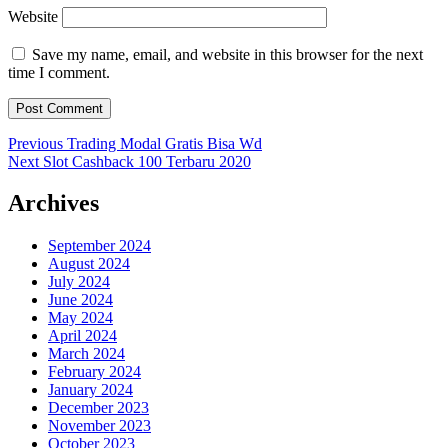
Website
Save my name, email, and website in this browser for the next
time I comment.
Post
Previous
Previous
Trading Modal Gratis Bisa Wd
Next
post:
Next
Slot Cashback 100 Terbaru 2020
navigation
post:
Archives
September 2024
August 2024
July 2024
June 2024
May 2024
April 2024
March 2024
February 2024
January 2024
December 2023
November 2023
October 2023