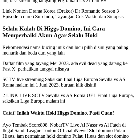
ini, bisa streaming langsung HP, bukan LK21 dan FB
Link Nonton Drama Korea (Drakor) Dr Romantic Season 3
Episode 5 dan 6 Sub Indo, Tayangan Cek Waktu dan Sinopsis
Selalu Kalah Di Higgs Domino, Ini Cara
Memperbaiki Akun Agar Selalu Hoki
Rekomendasi nama kucing unik dan lucu pilih disini yang paling
menarik dan beda dari yang lain
Daftar film yang tayang Mei 2023, ada evil dead yang datang ke
Fast X, perhatikan tanggal rilisnya
SCTV live streaming Saksikan final Liga Europa Sevilla vs AS
Roma malam ini 1 Juni 2023, buruan klik disini!
2 LINK LIVE SCTV Sevilla vs AS Roma UEL Final Liga Europa,
saksikan Liga Europa malam ini
Catat! Inilah Waktu Hoki Higgs Domino, Pasti Cuan!
Ayo Tembak Score808, NobarTV Live Al Nassr vs Al Fateh di
Ilegal Saudi League Tonton Official iNews! Slot domino Pulau
Higgs, jam permainan hoki domino Pulau Higgs dan slot domino