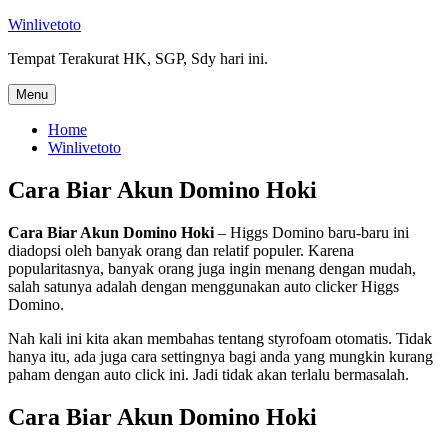
Skip
Winlivetoto
to
Tempat Terakurat HK, SGP, Sdy hari ini.
content
Menu
Home
Winlivetoto
Cara Biar Akun Domino Hoki
Cara Biar Akun Domino Hoki
– Higgs Domino baru-baru ini
diadopsi oleh banyak orang dan relatif populer. Karena
popularitasnya, banyak orang juga ingin menang dengan mudah,
salah satunya adalah dengan menggunakan auto clicker Higgs
Domino.
Nah kali ini kita akan membahas tentang styrofoam otomatis. Tidak
hanya itu, ada juga cara settingnya bagi anda yang mungkin kurang
paham dengan auto click ini. Jadi tidak akan terlalu bermasalah.
Cara Biar Akun Domino Hoki