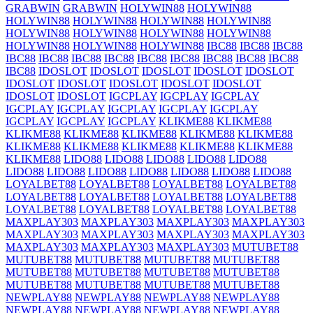
GRABWIN
GRABWIN
HOLYWIN88
HOLYWIN88
HOLYWIN88
HOLYWIN88
HOLYWIN88
HOLYWIN88
HOLYWIN88
HOLYWIN88
HOLYWIN88
HOLYWIN88
HOLYWIN88
HOLYWIN88
HOLYWIN88
IBC88
IBC88
IBC88
IBC88
IBC88
IBC88
IBC88
IBC88
IBC88
IBC88
IBC88
IBC88
IBC88
IDOSLOT
IDOSLOT
IDOSLOT
IDOSLOT
IDOSLOT
IDOSLOT
IDOSLOT
IDOSLOT
IDOSLOT
IDOSLOT
IDOSLOT
IDOSLOT
IGCPLAY
IGCPLAY
IGCPLAY
IGCPLAY
IGCPLAY
IGCPLAY
IGCPLAY
IGCPLAY
IGCPLAY
IGCPLAY
IGCPLAY
KLIKME88
KLIKME88
KLIKME88
KLIKME88
KLIKME88
KLIKME88
KLIKME88
KLIKME88
KLIKME88
KLIKME88
KLIKME88
KLIKME88
KLIKME88
LIDO88
LIDO88
LIDO88
LIDO88
LIDO88
LIDO88
LIDO88
LIDO88
LIDO88
LIDO88
LIDO88
LIDO88
LOYALBET88
LOYALBET88
LOYALBET88
LOYALBET88
LOYALBET88
LOYALBET88
LOYALBET88
LOYALBET88
LOYALBET88
LOYALBET88
LOYALBET88
LOYALBET88
MAXPLAY303
MAXPLAY303
MAXPLAY303
MAXPLAY303
MAXPLAY303
MAXPLAY303
MAXPLAY303
MAXPLAY303
MAXPLAY303
MAXPLAY303
MAXPLAY303
MUTUBET88
MUTUBET88
MUTUBET88
MUTUBET88
MUTUBET88
MUTUBET88
MUTUBET88
MUTUBET88
MUTUBET88
MUTUBET88
MUTUBET88
MUTUBET88
MUTUBET88
NEWPLAY88
NEWPLAY88
NEWPLAY88
NEWPLAY88
NEWPLAY88
NEWPLAY88
NEWPLAY88
NEWPLAY88