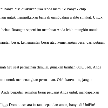
ni hanya bisa dilakukan jika Anda memiliki banyak chip.
main untuk meningkatkan banyak uang dalam waktu singkat. Untuk
hebat. Ruangan seperti itu membuat Anda lebih mungkin untuk
nangan besar, kemenangan besar atau kemenangan besar dari putaran
ah hati saat permainan dimulai, gunakan taruhan 80K. Jadi, Anda
Anda untuk memenangkan permainan. Oleh karena itu, jangan
g Anda berputar, semakin besar peluang Anda untuk mendapatkan
Higgs Domino secara instan, cepat dan aman, hanya di UniPin!