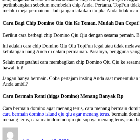
pertimbangkan sebelum membelah chip Anda. Pertama, TopFun tidak 
melalui meja permainan. Jadi jangan lakukan itu jika Anda tidak mau
Cara Bagi Chip Domino Qiu Qiu Ke Teman, Mudah Dan Cepat!
Berikut cara berbagi chip Domino Qiu Qiu dengan sesama pemain. Ber
Ini adalah cara chip Domino Qiu Qiu TopFun legal atau tidak mela
kehilangan uang Anda di dalam permainan. Pasalnya, pengguna yang 
Selain mengetahui cara membagikan chip Domino Qiu Qiu ke sesama 
bawah ini!
Jangan hanya bermain. Coba pertajam insting Anda saat menentukan 
Anda ambil?
Cara Bermain Remi (higgs Domino) Menang Banyak Rp
Cara bermain domino agar menang terus, cara menang bermain domino,
cara bermain domino island qiu qiu agar menang terus
, bermain domi
menang terus, cara main domino qiu qiu supaya menang terus, cara b
Author
Posted
on