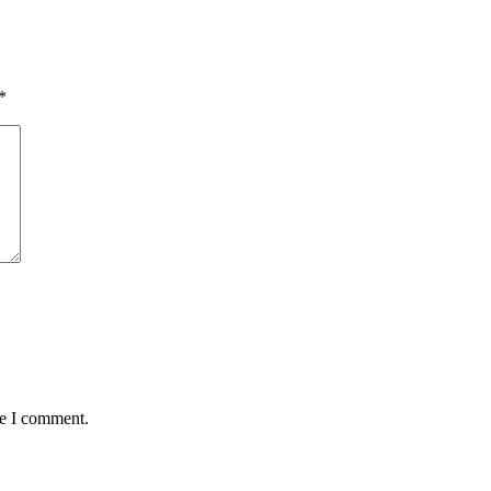
*
me I comment.