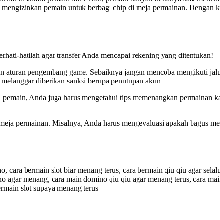
mengizinkan pemain untuk berbagi chip di meja permainan. Dengan ka
hati-hatilah agar transfer Anda mencapai rekening yang ditentukan!
wan aturan pengembang game. Sebaiknya jangan mencoba mengikuti jal
melanggar diberikan sanksi berupa penutupan akun.
pemain, Anda juga harus mengetahui tips memenangkan permainan kartu
meja permainan. Misalnya, Anda harus mengevaluasi apakah bagus mema
 cara bermain slot biar menang terus, cara bermain qiu qiu agar sela
no agar menang, cara main domino qiu qiu agar menang terus, cara ma
ermain slot supaya menang terus