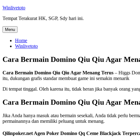
Skip
Winlivetoto
to
Tempat Terakurat HK, SGP, Sdy hari ini.
content
Menu
Home
Winlivetoto
Cara Bermain Domino Qiu Qiu Agar Men
Cara Bermain Domino Qiu Qiu Agar Menang Terus
– Higgs Domin
itu, dukungan grafis standar membuat game ini semakin menarik
Di tempat tinggal. Oleh karena itu, tidak heran jika banyak orang y
Cara Bermain Domino Qiu Qiu Agar Men
Jika Anda hanya masuk atau bermain sesekali, Anda tidak perlu berma
permainannya dan memiliki peluang untuk menang.
Qilinpoker.net Agen Poker Domino Qq Ceme Blackjack Terperc