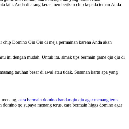
ta lain, Anda dilarang keras memberikan chip kepada teman Anda
ur chip Domino Qiu Qiu di meja permainan karena Anda akan
 ini dengan mudah. Untuk itu, simak tips bermain game qiu qiu di
sang taruhan besar di awal atau tidak. Susunan kartu apa yang
lu menang,
cara bermain domino bandar qiu qiu agar menang terus
,
in domino qq supaya menang terus, cara bermain higgs domino agar