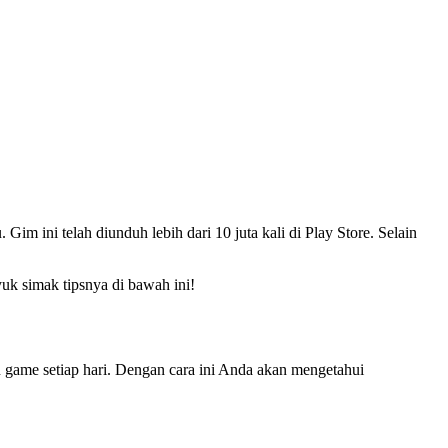
m ini telah diunduh lebih dari 10 juta kali di Play Store. Selain
uk simak tipsnya di bawah ini!
n game setiap hari. Dengan cara ini Anda akan mengetahui