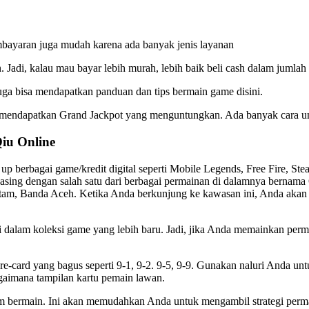
mbayaran juga mudah karena ada banyak jenis layanan
Jadi, kalau mau bayar lebih murah, lebih baik beli cash dalam jumlah 
uga bisa mendapatkan panduan dan tips bermain game disini.
da mendapatkan Grand Jackpot yang menguntungkan. Ada banyak cara 
iu Online
 berbagai game/kredit digital seperti Mobile Legends, Free Fire, Ste
asing dengan salah satu dari berbagai permainan di dalamnya bernama Q
am, Banda Aceh. ​​​​​​Ketika Anda berkunjung ke kawasan ini, Anda ak
pi dalam koleksi game yang lebih baru. Jadi, jika Anda memainkan per
re-card yang bagus seperti 9-1, 9-2. 9-5, 9-9. Gunakan naluri Anda u
agaimana tampilan kartu pemain lawan.
lum bermain. Ini akan memudahkan Anda untuk mengambil strategi perm