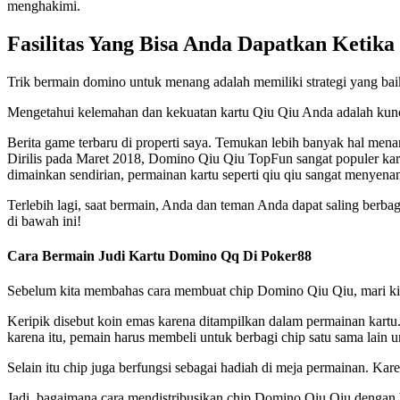
menghakimi.
Fasilitas Yang Bisa Anda Dapatkan Ketika
Trik bermain domino untuk menang adalah memiliki strategi yang bai
Mengetahui kelemahan dan kekuatan kartu Qiu Qiu Anda adalah kuncin
Berita game terbaru di properti saya. Temukan lebih banyak hal menar
Dirilis pada Maret 2018, Domino Qiu Qiu TopFun sangat populer karen
dimainkan sendirian, permainan kartu seperti qiu qiu sangat menyena
Terlebih lagi, saat bermain, Anda dan teman Anda dapat saling berb
di bawah ini!
Cara Bermain Judi Kartu Domino Qq Di Poker88
Sebelum kita membahas cara membuat chip Domino Qiu Qiu, mari kit
Keripik disebut koin emas karena ditampilkan dalam permainan kart
karena itu, pemain harus membeli untuk berbagi chip satu sama lain u
Selain itu chip juga berfungsi sebagai hadiah di meja permainan. Kar
Jadi, bagaimana cara mendistribusikan chip Domino Qiu Qiu dengan 