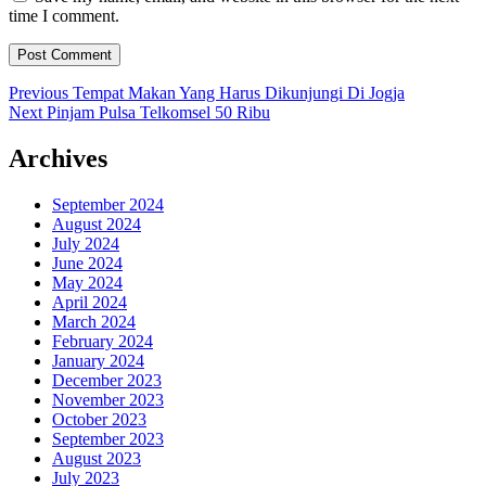
time I comment.
Post
Previous
Previous
Tempat Makan Yang Harus Dikunjungi Di Jogja
Next
post:
Next
Pinjam Pulsa Telkomsel 50 Ribu
navigation
post:
Archives
September 2024
August 2024
July 2024
June 2024
May 2024
April 2024
March 2024
February 2024
January 2024
December 2023
November 2023
October 2023
September 2023
August 2023
July 2023