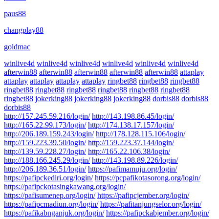
paus88
changplay88
goldmac
winlive4d
winlive4d
winlive4d
winlive4d
winlive4d
winlive4d
afterwin88
afterwin88
afterwin88
afterwin88
afterwin88
attaplay
attaplay
attaplay
attaplay
attaplay
ringbet88
ringbet88
ringbet88
ringbet88
ringbet88
ringbet88
ringbet88
ringbet88
ringbet88
ringbet88
jokerking88
jokerking88
jokerking88
dorbis88
dorbis88
dorbis88
http://157.245.59.216/login/
http://143.198.86.45/login/
http://165.22.99.173/login/
http://174.138.17.157/login/
http://206.189.159.243/login/
http://178.128.115.106/login/
http://159.223.39.50/login/
http://159.223.37.144/login/
http://139.59.228.27/login/
http://165.22.106.38/login/
http://188.166.245.29/login/
http://143.198.89.226/login/
http://206.189.36.51/login/
https://pafimamuju.org/login/
https://pafipckediri.org/login/
https://pcpafikotasorong.org/login/
https://pafipckotasingkawang.org/login/
https://pafisumenep.org/login/
https://pafipcjember.org/login/
https://pafipcmadiun.org/login/
https://pafitanjungselor.org/login/
https://pafikabnganjuk.org/login/
https://pafipckabjember.org/login/