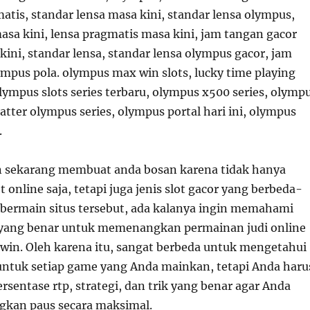
matis, standar lensa masa kini, standar lensa olympus,
asa kini, lensa pragmatis masa kini, jam tangan gacor
ini, standar lensa, standar lensa olympus gacor, jam
ympus pola. olympus max win slots, lucky time playing
lympus slots series terbaru, olympus x500 series, olymp
atter olympus series, olympus portal hari ini, olympus
.
n sekarang membuat anda bosan karena tidak hanya
t online saja, tetapi juga jenis slot gacor yang berbeda-
 bermain situs tersebut, ada kalanya ingin memahami
k yang benar untuk memenangkan permainan judi online
win. Oleh karena itu, sangat berbeda untuk mengetahui
 untuk setiap game yang Anda mainkan, tetapi Anda haru
sentase rtp, strategi, dan trik yang benar agar Anda
kan paus secara maksimal.