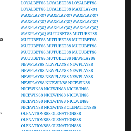
LOYALBET88
LOYALBET88
LOYALBET88
LOYALBET88
LOYALBET88
MAXPLAY303
MAXPLAY303
MAXPLAY303
MAXPLAY303
MAXPLAY303
MAXPLAY303
MAXPLAY303
MAXPLAY303
MAXPLAY303
MAXPLAY303
MAXPLAY303
MUTUBET88
MUTUBET88
us
MUTUBET88
MUTUBET88
MUTUBET88
MUTUBET88
MUTUBET88
MUTUBET88
MUTUBET88
MUTUBET88
MUTUBET88
MUTUBET88
MUTUBET88
NEWPLAY88
NEWPLAY88
NEWPLAY88
NEWPLAY88
NEWPLAY88
NEWPLAY88
NEWPLAY88
NEWPLAY88
NEWPLAY88
NEWPLAY88
NEWPLAY88
NICEWIN88
NICEWIN88
NICEWIN88
NICEWIN88
NICEWIN88
NICEWIN88
NICEWIN88
NICEWIN88
NICEWIN88
NICEWIN88
NICEWIN88
NICEWIN88
NICEWIN88
OLENATION888
s
OLENATION888
OLENATION888
OLENATION888
OLENATION888
OLENATION888
OLENATION888