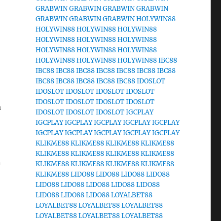
GRABWIN
GRABWIN
GRABWIN
GRABWIN
GRABWIN
GRABWIN
GRABWIN
HOLYWIN88
HOLYWIN88
HOLYWIN88
HOLYWIN88
HOLYWIN88
HOLYWIN88
HOLYWIN88
HOLYWIN88
HOLYWIN88
HOLYWIN88
HOLYWIN88
HOLYWIN88
HOLYWIN88
IBC88
IBC88
IBC88
IBC88
IBC88
IBC88
IBC88
IBC88
IBC88
IBC88
IBC88
IBC88
IBC88
IDOSLOT
IDOSLOT
IDOSLOT
IDOSLOT
IDOSLOT
IDOSLOT
IDOSLOT
IDOSLOT
IDOSLOT
a
IDOSLOT
IDOSLOT
IDOSLOT
IGCPLAY
IGCPLAY
IGCPLAY
IGCPLAY
IGCPLAY
IGCPLAY
IGCPLAY
IGCPLAY
IGCPLAY
IGCPLAY
IGCPLAY
KLIKME88
KLIKME88
KLIKME88
KLIKME88
KLIKME88
KLIKME88
KLIKME88
KLIKME88
n
KLIKME88
KLIKME88
KLIKME88
KLIKME88
KLIKME88
LIDO88
LIDO88
LIDO88
LIDO88
LIDO88
LIDO88
LIDO88
LIDO88
LIDO88
LIDO88
LIDO88
LIDO88
LOYALBET88
LOYALBET88
LOYALBET88
LOYALBET88
LOYALBET88
LOYALBET88
LOYALBET88