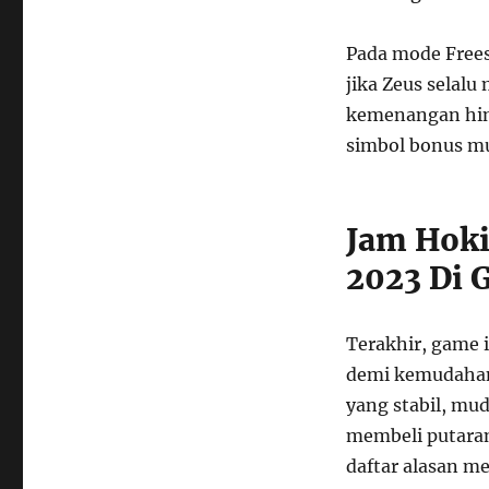
Pada mode Free
jika Zeus selal
kemenangan hing
simbol bonus mu
Jam Hoki
2023 Di 
Terakhir, game 
demi kemudahan 
yang stabil, mu
membeli putaran
daftar alasan m