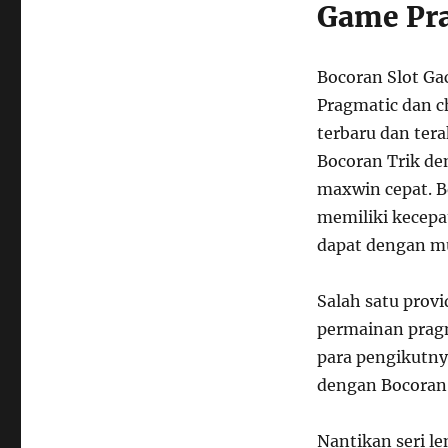
Game Pra
Bocoran Slot G
Pragmatic dan ch
terbaru dan tera
Bocoran Trik de
maxwin cepat. B
memiliki kecepa
dapat dengan m
Salah satu provi
permainan pragm
para pengikutny
dengan Bocoran 
Nantikan seri le