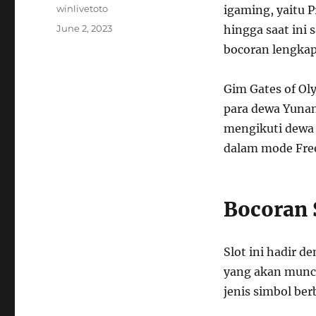
Author
winlivetoto
igaming, yaitu P
Posted
June 2, 2023
hingga saat ini 
on
bocoran lengkap 
Gim Gates of Ol
para dewa Yuna
mengikuti dew
dalam mode Fre
Bocoran 
Slot ini hadir d
yang akan muncul
jenis simbol be