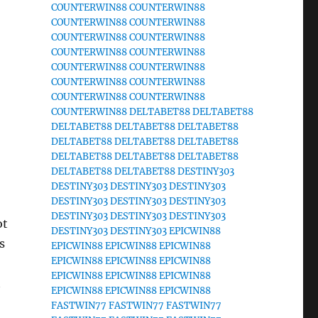
COUNTERWIN88
COUNTERWIN88
COUNTERWIN88
COUNTERWIN88
COUNTERWIN88
COUNTERWIN88
COUNTERWIN88
COUNTERWIN88
COUNTERWIN88
COUNTERWIN88
COUNTERWIN88
COUNTERWIN88
COUNTERWIN88
COUNTERWIN88
COUNTERWIN88
DELTABET88
DELTABET88
DELTABET88
DELTABET88
DELTABET88
DELTABET88
DELTABET88
DELTABET88
DELTABET88
DELTABET88
DELTABET88
DELTABET88
DELTABET88
DESTINY303
DESTINY303
DESTINY303
DESTINY303
DESTINY303
DESTINY303
DESTINY303
DESTINY303
DESTINY303
DESTINY303
ot
DESTINY303
DESTINY303
EPICWIN88
s
EPICWIN88
EPICWIN88
EPICWIN88
EPICWIN88
EPICWIN88
EPICWIN88
EPICWIN88
EPICWIN88
EPICWIN88
t
EPICWIN88
EPICWIN88
EPICWIN88
FASTWIN77
FASTWIN77
FASTWIN77