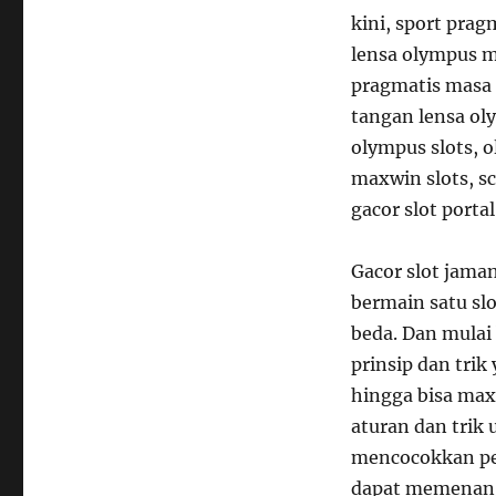
kini, sport prag
lensa olympus m
pragmatis masa k
tangan lensa ol
olympus slots, o
maxwin slots, sc
gacor slot portal
Gacor slot jama
bermain satu slo
beda. Dan mulai
prinsip dan tri
hingga bisa max
aturan dan trik
mencocokkan per
dapat memenang