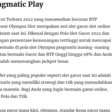
gmatic Play
acor Terbaru 2022 yang menawarkan bocoran RTP
eat Olympus Slot merupakan seri slot gacor slot online
kurat saat ini. Dikenal dengan Pola Slot Gacor 2022 dan
ngan persentase kemenangan tertinggi untuk mencapai
ermain di pola slot Olympus pragmatis masing-masing
tan bermain Gacor dan RTP tinggi hingga 98% dan And
udah memenangkan jackpot besar.
der yang paling populer seperti slot gacor saat ini adalah
atis yang memiliki strategi dan trik yang memudahka
a maxwin. Bagi Anda yang ingin bermain game online,
Pola dan Trik.
nsa gacor masa kini, olympus, standar lensa gacor masa