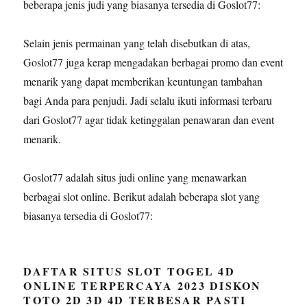
beberapa jenis judi yang biasanya tersedia di Goslot77:
Selain jenis permainan yang telah disebutkan di atas,
Goslot77 juga kerap mengadakan berbagai promo dan event
menarik yang dapat memberikan keuntungan tambahan
bagi Anda para penjudi. Jadi selalu ikuti informasi terbaru
dari Goslot77 agar tidak ketinggalan penawaran dan event
menarik.
Goslot77 adalah situs judi online yang menawarkan
berbagai slot online. Berikut adalah beberapa slot yang
biasanya tersedia di Goslot77:
DAFTAR SITUS SLOT TOGEL 4D
ONLINE TERPERCAYA 2023 DISKON
TOTO 2D 3D 4D TERBESAR PASTI