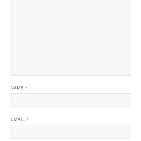
NAME
*
EMAIL
*