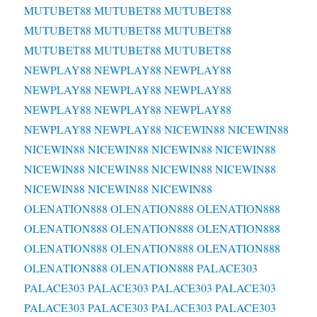
MUTUBET88
MUTUBET88
MUTUBET88
MUTUBET88
MUTUBET88
MUTUBET88
MUTUBET88
MUTUBET88
MUTUBET88
NEWPLAY88
NEWPLAY88
NEWPLAY88
NEWPLAY88
NEWPLAY88
NEWPLAY88
NEWPLAY88
NEWPLAY88
NEWPLAY88
NEWPLAY88
NEWPLAY88
NICEWIN88
NICEWIN88
NICEWIN88
NICEWIN88
NICEWIN88
NICEWIN88
NICEWIN88
NICEWIN88
NICEWIN88
NICEWIN88
NICEWIN88
NICEWIN88
NICEWIN88
OLENATION888
OLENATION888
OLENATION888
OLENATION888
OLENATION888
OLENATION888
OLENATION888
OLENATION888
OLENATION888
OLENATION888
OLENATION888
PALACE303
PALACE303
PALACE303
PALACE303
PALACE303
PALACE303
PALACE303
PALACE303
PALACE303