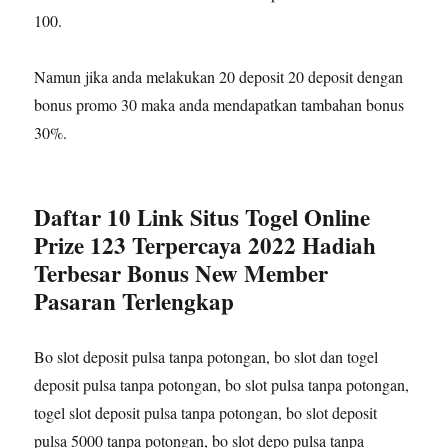
100.
Namun jika anda melakukan 20 deposit 20 deposit dengan
bonus promo 30 maka anda mendapatkan tambahan bonus
30%.
Daftar 10 Link Situs Togel Online
Prize 123 Terpercaya 2022 Hadiah
Terbesar Bonus New Member
Pasaran Terlengkap
Bo slot deposit pulsa tanpa potongan, bo slot dan togel
deposit pulsa tanpa potongan, bo slot pulsa tanpa potongan,
togel slot deposit pulsa tanpa potongan, bo slot deposit
pulsa 5000 tanpa potongan, bo slot depo pulsa tanpa