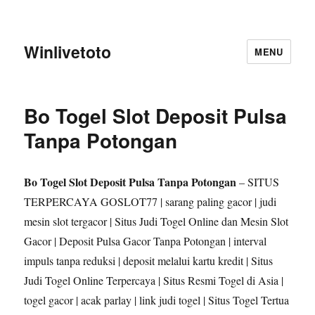
Winlivetoto
MENU
Bo Togel Slot Deposit Pulsa
Tanpa Potongan
Bo Togel Slot Deposit Pulsa Tanpa Potongan
– SITUS
TERPERCAYA GOSLOT77 | sarang paling gacor | judi
mesin slot tergacor | Situs Judi Togel Online dan Mesin Slot
Gacor | Deposit Pulsa Gacor Tanpa Potongan | interval
impuls tanpa reduksi | deposit melalui kartu kredit | Situs
Judi Togel Online Terpercaya | Situs Resmi Togel di Asia |
togel gacor | acak parlay | link judi togel | Situs Togel Tertua