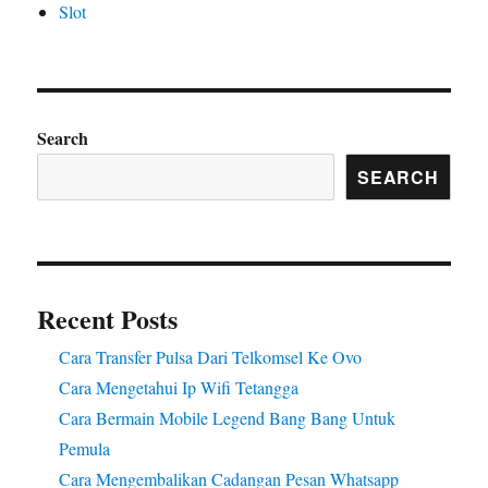
Slot
Search
SEARCH
Recent Posts
Cara Transfer Pulsa Dari Telkomsel Ke Ovo
Cara Mengetahui Ip Wifi Tetangga
Cara Bermain Mobile Legend Bang Bang Untuk
Pemula
Cara Mengembalikan Cadangan Pesan Whatsapp