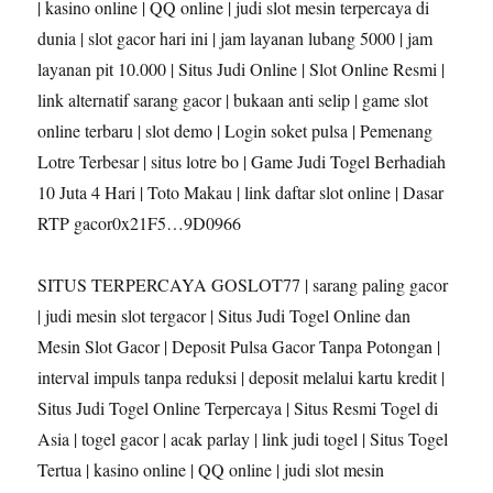
| kasino online | QQ online | judi slot mesin terpercaya di
dunia | slot gacor hari ini | jam layanan lubang 5000 | jam
layanan pit 10.000 | Situs Judi Online | Slot Online Resmi |
link alternatif sarang gacor | bukaan anti selip | game slot
online terbaru | slot demo | Login soket pulsa | Pemenang
Lotre Terbesar | situs lotre bo | Game Judi Togel Berhadiah
10 Juta 4 Hari | Toto Makau | link daftar slot online | Dasar
RTP gacor0x21F5…9D0966
SITUS TERPERCAYA GOSLOT77 | sarang paling gacor
| judi mesin slot tergacor | Situs Judi Togel Online dan
Mesin Slot Gacor | Deposit Pulsa Gacor Tanpa Potongan |
interval impuls tanpa reduksi | deposit melalui kartu kredit |
Situs Judi Togel Online Terpercaya | Situs Resmi Togel di
Asia | togel gacor | acak parlay | link judi togel | Situs Togel
Tertua | kasino online | QQ online | judi slot mesin