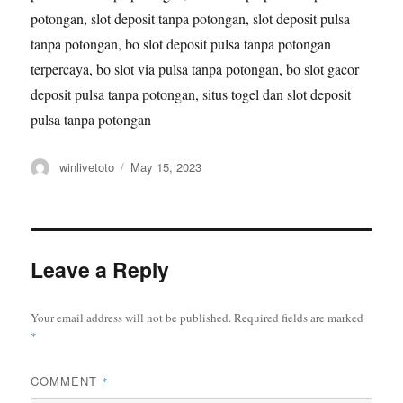
potongan, slot deposit tanpa potongan, slot deposit pulsa
tanpa potongan, bo slot deposit pulsa tanpa potongan
terpercaya, bo slot via pulsa tanpa potongan, bo slot gacor
deposit pulsa tanpa potongan, situs togel dan slot deposit
pulsa tanpa potongan
Author
Posted
winlivetoto
May 15, 2023
on
Leave a Reply
Your email address will not be published.
Required fields are marked
*
COMMENT
*