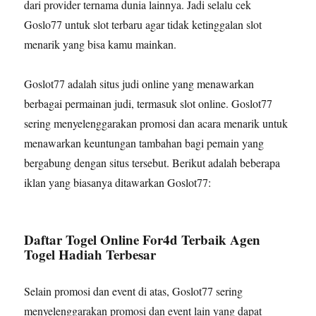
dari provider ternama dunia lainnya. Jadi selalu cek
Goslo77 untuk slot terbaru agar tidak ketinggalan slot
menarik yang bisa kamu mainkan.
Goslot77 adalah situs judi online yang menawarkan
berbagai permainan judi, termasuk slot online. Goslot77
sering menyelenggarakan promosi dan acara menarik untuk
menawarkan keuntungan tambahan bagi pemain yang
bergabung dengan situs tersebut. Berikut adalah beberapa
iklan yang biasanya ditawarkan Goslot77:
Daftar Togel Online For4d Terbaik Agen
Togel Hadiah Terbesar
Selain promosi dan event di atas, Goslot77 sering
menyelenggarakan promosi dan event lain yang dapat