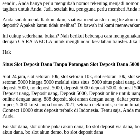
sendiri, Anda hanya perlu mengubah nomor rekening menjadi nomor 
tagihan untuk Anda. Jadi, setelah itu, pengguna perlu memberi Anda
Anda sudah mendaftarkan akun, saatnya mentransfer uang ke akun unt
deposit? Apakah kamu tidak melihat? Di bawah ini kami menawarkan 
Ini cukup sederhana, bukan? Nah berikut beberapa cara menggunakan u
dengan CS RAJABOLA untuk menghindari kesalahan transfer. Jika me
Hak
Situs Slot Deposit Dana Tanpa Potongan Slot Deposit Dana 500
Slot 24 jam, slot setoran 10k, slot setoran 10k, slot setoran 10k, slot
setoran 5000 hingga 5000 melalui situs situs, 5000 situs pakai uang, da
deposit 5000, no deposit 5000, deposit 5000 deposit 5000, deposit 500
Deposit uang, Deposit uang, Deposit 5000, Deposit online untuk uang,
online dengan uang, 888 deposit, slot aman dengan uang, daftar perm
rupee, 5.000 kursi tanpa bonus 2021, setoran elektronik, setoran tuna
Connect 10000 situs deposit terbaik di Indonesia. Tentu saja, Anda
Anda.
Bo slot dana, slot online pakai akun dana, bo slot deposit via dana, bo
akun dana, bo slot akun demo, bo slot deposit dana