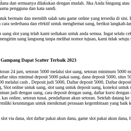
dana dan semuanya dilakukan dengan mudah. Jika Anda bingung atau t
 nama pengguna dan kata sandi.
uk bermain dan memilih salah satu game online yang tersedia di sini.
cara sederhana dan efektif untuk menghemat uang, berikut langkah-l
ang slot yang telah kami sediakan untuk anda semua. Ingat selalu cek 
ngirim uang langsung tanpa melihat nomor tujuan, kami tidak setuju
0 Gampang Dapat Scatter Terbaik 2023
 setoran 24 jam, setoran 5000 melalui slot uang, setoran minimum 5000 mel
ftar situs minimal deposit 5000 pakai uang, dana deposit 5000, situs 500
0 melalui cash , Deposit judi 5000, Daftar deposit 5000, Daftar deposit
 Slot online untuk uang, slot uang untuk deposit uang, koneksi untuk 
ainan judi dengan uang, cara deposit dengan uang, daftar kursi denga
i, kas online, setoran tunai, pendaftaran akun setoran. Setelah datang 
 memiliki keuntungan untuk menikmati perasaan kegembiraan yang baik
 slot via dana, slot daftar pakai akun dana, game slot pakai akun dana, b