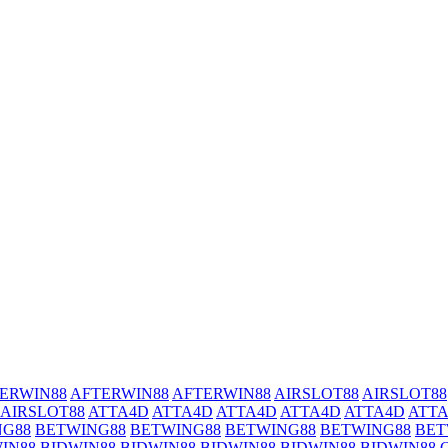
ERWIN88
AFTERWIN88
AFTERWIN88
AIRSLOT88
AIRSLOT88
AIRSLOT88
ATTA4D
ATTA4D
ATTA4D
ATTA4D
ATTA4D
ATT
NG88
BETWING88
BETWING88
BETWING88
BETWING88
BET
IN88
BIDWIN88
BIDWIN88
BIDWIN88
BIDWIN88
BIDWIN88