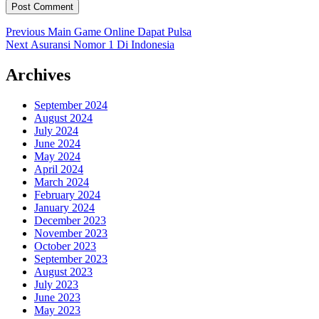
Post
Previous
Previous
Main Game Online Dapat Pulsa
Next
post:
Next
Asuransi Nomor 1 Di Indonesia
navigation
post:
Archives
September 2024
August 2024
July 2024
June 2024
May 2024
April 2024
March 2024
February 2024
January 2024
December 2023
November 2023
October 2023
September 2023
August 2023
July 2023
June 2023
May 2023