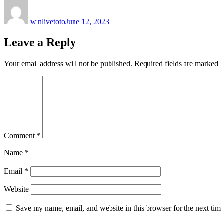
Author
Posted
on
winlivetoto
June 12, 2023
Leave a Reply
Your email address will not be published.
Required fields are marked
Comment
*
Name
*
Email
*
Website
Save my name, email, and website in this browser for the next ti