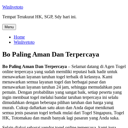
Skip
Winlivetoto
to
Tempat Terakurat HK, SGP, Sdy hari ini.
content
Menu
Home
Winlivetoto
Bo Paling Aman Dan Terpercaya
Bo Paling Aman Dan Terpercaya
– Selamat datang di Agen Togel
online terpercaya yang sudah memiliki reputasi baik hadir untuk
menawarkan layanan taruhan togel terbaik di kelasnya. Kami
menawarkan semua layanan togel dan berbagai pasar dan
menawarkan layanan taruhan 24 jam, sehingga memudahkan para
pemain. Dengan probabilitas yang sangat baik, setiap peserta yang
ingin membuat togel melalui bandar taruhan terpercaya ini selalu
dimudahkan dengan beberapa pilihan taruhan dan harga yang
murah. Cukup daftarkan satu akun dan Anda dapat menikmati
semua jenis pasaran togel terbaik mulai dari Togel Singapura, Togel
HK, Totomakau dan masih banyak lagi pasaran yang Anda suka.
Selain diakui sebagai vendor togel online terpercaya, kami juga