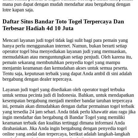
mana pun dapat dengan mudah mendaftar atau bergabung dengan
lotre kapan saja.
Daftar Situs Bandar Toto Togel Terpercaya Dan
Terbesar Hadiah 4d 10 Juta
Mencari layanan judi togel tidak lagi sulit bagi para pemain yang
hanya perlu menggunakan internet. Namun, bukan berarti setiap
operator togel bisa menyediakan layanan judi yang memuaskan,
memudahkan atau menguntungkan setiap penjudi. Oleh karena itu,
pemain sekarang membutuhkan penyedia togel yang mampu
menjamin keamanan dan kemudahan akses untuk semua peserta.
Tentu saja, keputusan terbaik yang dapat Anda ambil di sini adalah
bergabung dengan dealer tepercaya.
Layanan judi togel yang disediakan oleh operator togel terbuka
untuk semua pecinta judi di Indonesia. Bahkan, untuk mendapatkan
kesempatan bergabung menjadi member bandar taruhan terpercaya
ini, pemain akan dimudahkan dengan daftar permainan togel terbaik
yang tersedia 24 jam sehari. Anda tidak perlu khawatir atau ragu jika
ingin mendaftar dan bergabung di Bandar Togel yang memiliki
keamanan terbaik dan kualitas tertinggi dimana informasi Anda
dirahasiakan. Jika Anda ingin bergabung dengan penyedia togel
online yang andal dan terpercaya, berikut adalah langkah-langkah