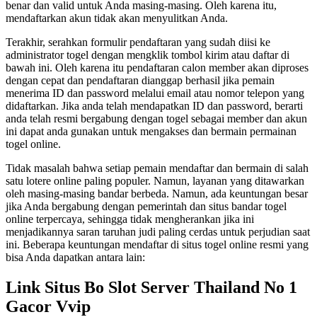
benar dan valid untuk Anda masing-masing. Oleh karena itu,
mendaftarkan akun tidak akan menyulitkan Anda.
Terakhir, serahkan formulir pendaftaran yang sudah diisi ke
administrator togel dengan mengklik tombol kirim atau daftar di
bawah ini. Oleh karena itu pendaftaran calon member akan diproses
dengan cepat dan pendaftaran dianggap berhasil jika pemain
menerima ID dan password melalui email atau nomor telepon yang
didaftarkan. Jika anda telah mendapatkan ID dan password, berarti
anda telah resmi bergabung dengan togel sebagai member dan akun
ini dapat anda gunakan untuk mengakses dan bermain permainan
togel online.
Tidak masalah bahwa setiap pemain mendaftar dan bermain di salah
satu lotere online paling populer. Namun, layanan yang ditawarkan
oleh masing-masing bandar berbeda. Namun, ada keuntungan besar
jika Anda bergabung dengan pemerintah dan situs bandar togel
online terpercaya, sehingga tidak mengherankan jika ini
menjadikannya saran taruhan judi paling cerdas untuk perjudian saat
ini. Beberapa keuntungan mendaftar di situs togel online resmi yang
bisa Anda dapatkan antara lain:
Link Situs Bo Slot Server Thailand No 1
Gacor Vvip