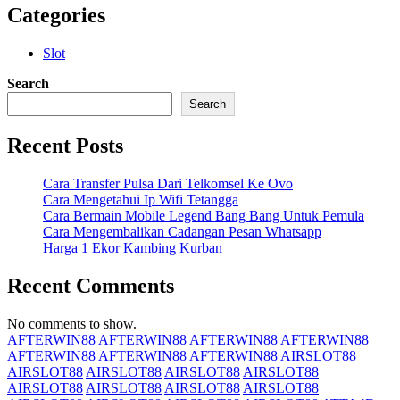
Categories
Slot
Search
Search
Recent Posts
Cara Transfer Pulsa Dari Telkomsel Ke Ovo
Cara Mengetahui Ip Wifi Tetangga
Cara Bermain Mobile Legend Bang Bang Untuk Pemula
Cara Mengembalikan Cadangan Pesan Whatsapp
Harga 1 Ekor Kambing Kurban
Recent Comments
No comments to show.
AFTERWIN88
AFTERWIN88
AFTERWIN88
AFTERWIN88
AFTERWIN88
AFTERWIN88
AFTERWIN88
AIRSLOT88
AIRSLOT88
AIRSLOT88
AIRSLOT88
AIRSLOT88
AIRSLOT88
AIRSLOT88
AIRSLOT88
AIRSLOT88