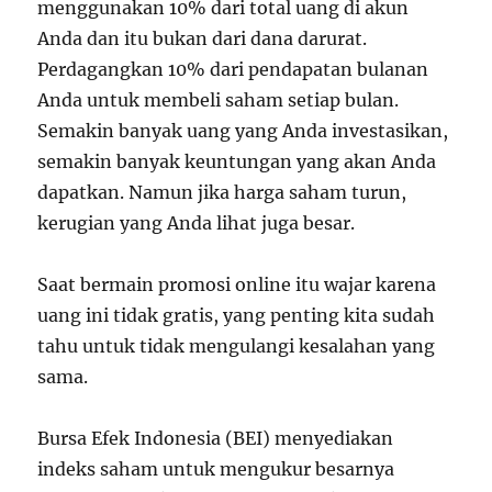
menggunakan 10% dari total uang di akun
Anda dan itu bukan dari dana darurat.
Perdagangkan 10% dari pendapatan bulanan
Anda untuk membeli saham setiap bulan.
Semakin banyak uang yang Anda investasikan,
semakin banyak keuntungan yang akan Anda
dapatkan. Namun jika harga saham turun,
kerugian yang Anda lihat juga besar.
Saat bermain promosi online itu wajar karena
uang ini tidak gratis, yang penting kita sudah
tahu untuk tidak mengulangi kesalahan yang
sama.
Bursa Efek Indonesia (BEI) menyediakan
indeks saham untuk mengukur besarnya