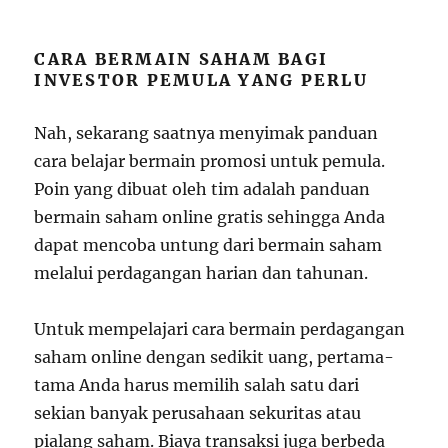
CARA BERMAIN SAHAM BAGI
INVESTOR PEMULA YANG PERLU
Nah, sekarang saatnya menyimak panduan
cara belajar bermain promosi untuk pemula.
Poin yang dibuat oleh tim adalah panduan
bermain saham online gratis sehingga Anda
dapat mencoba untung dari bermain saham
melalui perdagangan harian dan tahunan.
Untuk mempelajari cara bermain perdagangan
saham online dengan sedikit uang, pertama-
tama Anda harus memilih salah satu dari
sekian banyak perusahaan sekuritas atau
pialang saham. Biaya transaksi juga berbeda