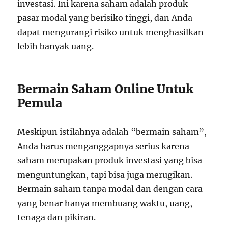
investasi. Ini karena saham adalah produk
pasar modal yang berisiko tinggi, dan Anda
dapat mengurangi risiko untuk menghasilkan
lebih banyak uang.
Bermain Saham Online Untuk
Pemula
Meskipun istilahnya adalah “bermain saham”,
Anda harus menganggapnya serius karena
saham merupakan produk investasi yang bisa
menguntungkan, tapi bisa juga merugikan.
Bermain saham tanpa modal dan dengan cara
yang benar hanya membuang waktu, uang,
tenaga dan pikiran.