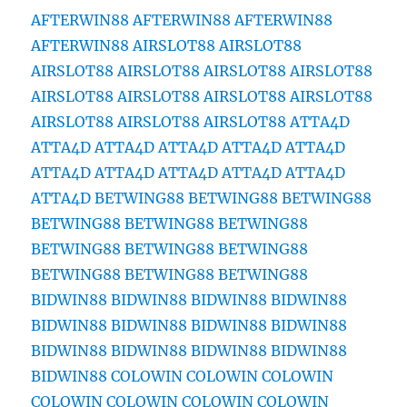
AFTERWIN88
AFTERWIN88
AFTERWIN88
AFTERWIN88
AIRSLOT88
AIRSLOT88
AIRSLOT88
AIRSLOT88
AIRSLOT88
AIRSLOT88
AIRSLOT88
AIRSLOT88
AIRSLOT88
AIRSLOT88
AIRSLOT88
AIRSLOT88
AIRSLOT88
ATTA4D
ATTA4D
ATTA4D
ATTA4D
ATTA4D
ATTA4D
ATTA4D
ATTA4D
ATTA4D
ATTA4D
ATTA4D
ATTA4D
BETWING88
BETWING88
BETWING88
BETWING88
BETWING88
BETWING88
BETWING88
BETWING88
BETWING88
BETWING88
BETWING88
BETWING88
BIDWIN88
BIDWIN88
BIDWIN88
BIDWIN88
BIDWIN88
BIDWIN88
BIDWIN88
BIDWIN88
BIDWIN88
BIDWIN88
BIDWIN88
BIDWIN88
BIDWIN88
COLOWIN
COLOWIN
COLOWIN
COLOWIN
COLOWIN
COLOWIN
COLOWIN