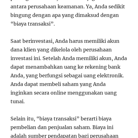
antara perusahaan keamanan. Ya, Anda sedikit
bingung dengan apa yang dimaksud dengan
“biaya transaksi”.
Saat berinvestasi, Anda harus memiliki akun
dana klien yang dikelola oleh perusahaan
investasi ini. Setelah Anda memiliki akun, Anda
dapat menambahkan uang ke rekening bank
Anda, yang berfungsi sebagai uang elektronik.
Anda dapat membeli saham yang Anda
inginkan secara online menggunakan uang
tunai.
Selain itu, “biaya transaksi” berarti biaya
pembelian dan penjualan saham. Biaya ini
adalah sumber pendapatan bagi perusahaan