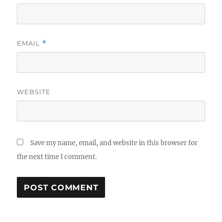
EMAIL
*
WEBSITE
Save my name, email, and website in this browser for
the next time I comment.