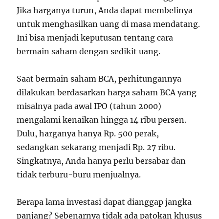
Jika harganya turun, Anda dapat membelinya
untuk menghasilkan uang di masa mendatang.
Ini bisa menjadi keputusan tentang cara
bermain saham dengan sedikit uang.
Saat bermain saham BCA, perhitungannya
dilakukan berdasarkan harga saham BCA yang
misalnya pada awal IPO (tahun 2000)
mengalami kenaikan hingga 14 ribu persen.
Dulu, harganya hanya Rp. 500 perak,
sedangkan sekarang menjadi Rp. 27 ribu.
Singkatnya, Anda hanya perlu bersabar dan
tidak terburu-buru menjualnya.
Berapa lama investasi dapat dianggap jangka
panjang? Sebenarnya tidak ada patokan khusus