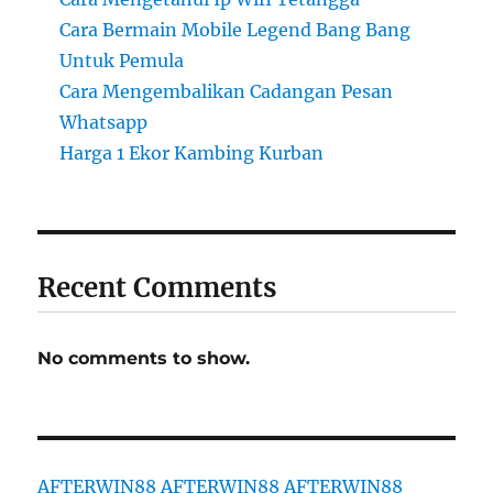
Cara Bermain Mobile Legend Bang Bang
Untuk Pemula
Cara Mengembalikan Cadangan Pesan
Whatsapp
Harga 1 Ekor Kambing Kurban
Recent Comments
No comments to show.
AFTERWIN88
AFTERWIN88
AFTERWIN88