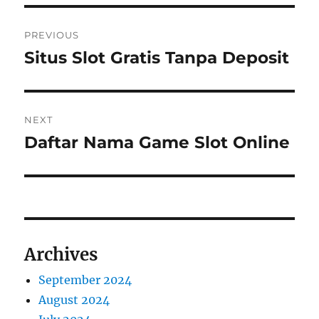
Post
PREVIOUS
navigation
Situs Slot Gratis Tanpa Deposit
Previous
post:
NEXT
Daftar Nama Game Slot Online
Next
post:
Archives
September 2024
August 2024