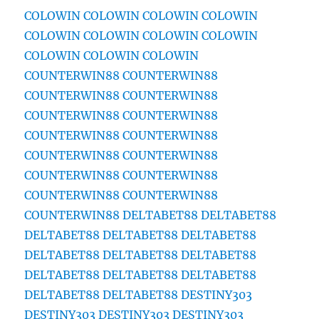
COLOWIN
COLOWIN
COLOWIN
COLOWIN
COLOWIN
COLOWIN
COLOWIN
COLOWIN
COLOWIN
COLOWIN
COLOWIN
COUNTERWIN88
COUNTERWIN88
COUNTERWIN88
COUNTERWIN88
COUNTERWIN88
COUNTERWIN88
COUNTERWIN88
COUNTERWIN88
COUNTERWIN88
COUNTERWIN88
COUNTERWIN88
COUNTERWIN88
COUNTERWIN88
COUNTERWIN88
COUNTERWIN88
DELTABET88
DELTABET88
DELTABET88
DELTABET88
DELTABET88
DELTABET88
DELTABET88
DELTABET88
DELTABET88
DELTABET88
DELTABET88
DELTABET88
DELTABET88
DESTINY303
DESTINY303
DESTINY303
DESTINY303