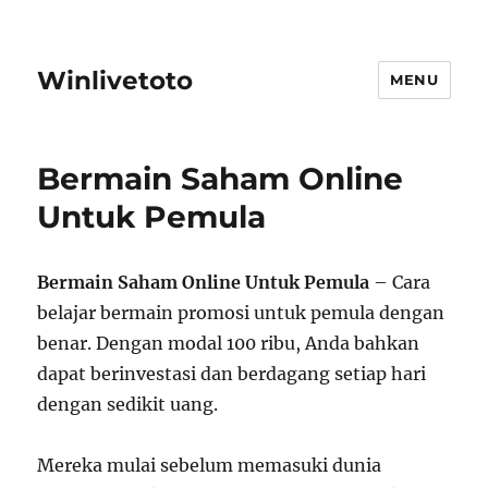
Winlivetoto
MENU
Bermain Saham Online
Untuk Pemula
Bermain Saham Online Untuk Pemula
– Cara
belajar bermain promosi untuk pemula dengan
benar. Dengan modal 100 ribu, Anda bahkan
dapat berinvestasi dan berdagang setiap hari
dengan sedikit uang.
Mereka mulai sebelum memasuki dunia