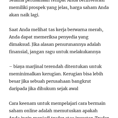
Selama perusahaan tempat Anda berinvestasi
memiliki prospek yang jelas, harga saham Anda
akan naik lagi.
Saat Anda melihat tas kerja berwarna merah,
Anda dapat memeriksa penyedia yang
dimaksud. Jika alasan penurunannya adalah
finansial, jangan ragu untuk melakukannya
– biaya marjinal terendah ditentukan untuk
meminimalkan kerugian. Kerugian bisa lebih
besar jika sebuah perusahaan bangkrut
daripada jika dihukum sejak awal
Cara keenam untuk mempelajari cara bermain
saham online adalah memutuskan apakah