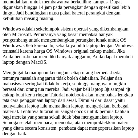
memudahkan untuk membawanya berkeliling kampus. Dapat
digunakan hingga 14 jam pada perangkat dengan spesifikasi lebih
tinggi. Jadi bandingkan masa pakai baterai perangkat dengan
kebutuhan masing-masing.
Windows adalah sekelompok sistem operasi yang dikembangkan
oleh Microsoft. Pemirsanya yang besar memaksa banyak
pengembang untuk mengembangkan perangkat lunak untuk OS
Windows. Oleh karena itu, sebaiknya pilih laptop dengan Windows
terinstall karena harga OS Windows original cukup mahal. Jika
Anda benar-benar memiliki banyak anggaran, Anda dapat membeli
laptop dengan MacOS.
Mengingat kemampuan keuangan setiap orang berbeda-beda,
tentunya masalah anggaran tidak boleh diabaikan. Pelajar dan
mahasiswa seringkali tidak bekerja, sehingga uangnya mungkin
berasal dari orang tua mereka. Jadi wajar beli laptop 3jt sampai 4jt
cukup buat kerja ringan.Tutorial notebook akan membahas lengkap
tata cara penggunaan laptop dari awal. Dimulai dari dasar yaitu
menyalakan laptop lalu mematikan laptop, mengerjakan berbagai
material. Tentunya tutorial ini sangat cocok untuk pemula bahkan
bagi mereka yang sama sekali tidak bisa menggunakan laptop.
Semoga setelah membaca, mencoba, atau mempraktekkan materi
yang ditata secara konsisten, pembaca dapat mengoperasikan laptop
dengan baik.