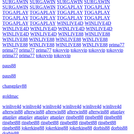
SURGAWIN
SURGAWIN
SURGAWIN
SURGAWIN
SURGAWIN
SURGAWIN
TOGAPLAY
TOGAPLAY
TOGAPLAY
TOGAPLAY
TOGAPLAY
TOGAPLAY
TOGAPLAY
TOGAPLAY
TOGAPLAY
TOGAPLAY
TOGAPLAY
TOGAPLAY
WINLIVE4D
WINLIVE4D
WINLIVE4D
WINLIVE4D
WINLIVE4D
WINLIVE4D
WINLIVE4D
WINLIVE4D
WINLIVE88
WINLIVE88
WINLIVE88
WINLIVE88
WINLIVE88
WINLIVE88
WINLIVE88
WINLIVE88
WINLIVE88
WINLIVE88
prima77
prima77
prima77
prima77
tokovvip
tokovvip
tokovvip
tokovvip
prima77
prima77
tokovvip
tokovvip
paus88
paus88
changplay88
goldmac
winlive4d
winlive4d
winlive4d
winlive4d
winlive4d
winlive4d
afterwin88
afterwin88
afterwin88
afterwin88
afterwin88
attaplay
attaplay
attaplay
attaplay
attaplay
ringbet88
ringbet88
ringbet88
ringbet88
ringbet88
ringbet88
ringbet88
ringbet88
ringbet88
ringbet88
jokerking88
jokerking88
jokerking88
dorbis88
dorbis88
dorbis88