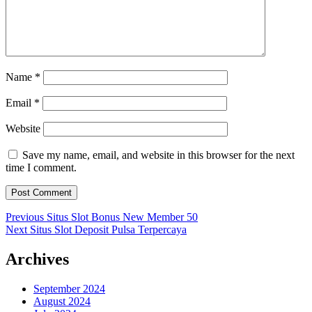
Name
*
Email
*
Website
Save my name, email, and website in this browser for the next
time I comment.
Post
Previous
Previous
Situs Slot Bonus New Member 50
Next
post:
Next
Situs Slot Deposit Pulsa Terpercaya
navigation
post:
Archives
September 2024
August 2024