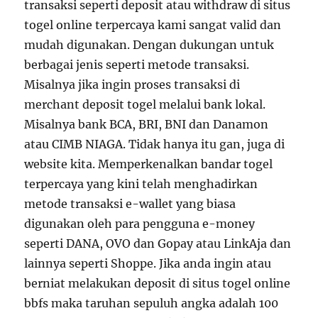
transaksi seperti deposit atau withdraw di situs
togel online terpercaya kami sangat valid dan
mudah digunakan. Dengan dukungan untuk
berbagai jenis seperti metode transaksi.
Misalnya jika ingin proses transaksi di
merchant deposit togel melalui bank lokal.
Misalnya bank BCA, BRI, BNI dan Danamon
atau CIMB NIAGA. Tidak hanya itu gan, juga di
website kita. Memperkenalkan bandar togel
terpercaya yang kini telah menghadirkan
metode transaksi e-wallet yang biasa
digunakan oleh para pengguna e-money
seperti DANA, OVO dan Gopay atau LinkAja dan
lainnya seperti Shoppe. Jika anda ingin atau
berniat melakukan deposit di situs togel online
bbfs maka taruhan sepuluh angka adalah 100