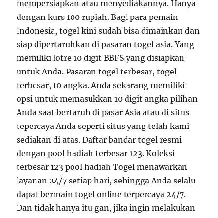
mempersiapkan atau menyediakannya. Hanya
dengan kurs 100 rupiah. Bagi para pemain
Indonesia, togel kini sudah bisa dimainkan dan
siap dipertaruhkan di pasaran togel asia. Yang
memiliki lotre 10 digit BBFS yang disiapkan
untuk Anda. Pasaran togel terbesar, togel
terbesar, 10 angka. Anda sekarang memiliki
opsi untuk memasukkan 10 digit angka pilihan
Anda saat bertaruh di pasar Asia atau di situs
tepercaya Anda seperti situs yang telah kami
sediakan di atas. Daftar bandar togel resmi
dengan pool hadiah terbesar 123. Koleksi
terbesar 123 pool hadiah Togel menawarkan
layanan 24/7 setiap hari, sehingga Anda selalu
dapat bermain togel online terpercaya 24/7.
Dan tidak hanya itu gan, jika ingin melakukan