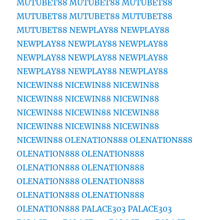
MUTUBET88
MUTUBET88
MUTUBET88
MUTUBET88
MUTUBET88
MUTUBET88
MUTUBET88
NEWPLAY88
NEWPLAY88
NEWPLAY88
NEWPLAY88
NEWPLAY88
NEWPLAY88
NEWPLAY88
NEWPLAY88
NEWPLAY88
NEWPLAY88
NEWPLAY88
NICEWIN88
NICEWIN88
NICEWIN88
NICEWIN88
NICEWIN88
NICEWIN88
NICEWIN88
NICEWIN88
NICEWIN88
NICEWIN88
NICEWIN88
NICEWIN88
NICEWIN88
OLENATION888
OLENATION888
OLENATION888
OLENATION888
OLENATION888
OLENATION888
OLENATION888
OLENATION888
OLENATION888
OLENATION888
OLENATION888
PALACE303
PALACE303