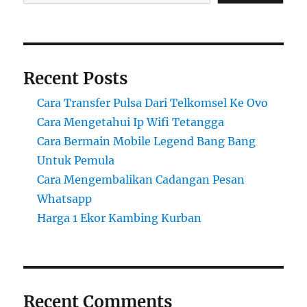
Recent Posts
Cara Transfer Pulsa Dari Telkomsel Ke Ovo
Cara Mengetahui Ip Wifi Tetangga
Cara Bermain Mobile Legend Bang Bang
Untuk Pemula
Cara Mengembalikan Cadangan Pesan
Whatsapp
Harga 1 Ekor Kambing Kurban
Recent Comments