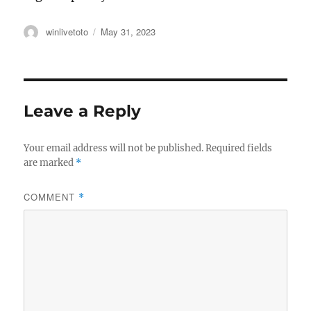
Author
Posted
winlivetoto
May 31, 2023
on
Leave a Reply
Your email address will not be published.
Required fields
are marked
*
COMMENT
*