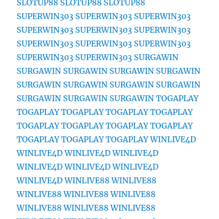
SLOTUP88
SLOTUP88
SLOTUP88
SUPERWIN303
SUPERWIN303
SUPERWIN303
SUPERWIN303
SUPERWIN303
SUPERWIN303
SUPERWIN303
SUPERWIN303
SUPERWIN303
SUPERWIN303
SUPERWIN303
SURGAWIN
SURGAWIN
SURGAWIN
SURGAWIN
SURGAWIN
SURGAWIN
SURGAWIN
SURGAWIN
SURGAWIN
SURGAWIN
SURGAWIN
SURGAWIN
TOGAPLAY
TOGAPLAY
TOGAPLAY
TOGAPLAY
TOGAPLAY
TOGAPLAY
TOGAPLAY
TOGAPLAY
TOGAPLAY
TOGAPLAY
TOGAPLAY
TOGAPLAY
WINLIVE4D
WINLIVE4D
WINLIVE4D
WINLIVE4D
WINLIVE4D
WINLIVE4D
WINLIVE4D
WINLIVE4D
WINLIVE88
WINLIVE88
WINLIVE88
WINLIVE88
WINLIVE88
WINLIVE88
WINLIVE88
WINLIVE88