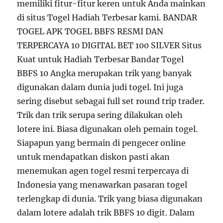
memiliki fitur-fitur keren untuk Anda mainkan
di situs Togel Hadiah Terbesar kami. BANDAR
TOGEL APK TOGEL BBFS RESMI DAN
TERPERCAYA 10 DIGITAL BET 100 SILVER Situs
Kuat untuk Hadiah Terbesar Bandar Togel
BBFS 10 Angka merupakan trik yang banyak
digunakan dalam dunia judi togel. Ini juga
sering disebut sebagai full set round trip trader.
Trik dan trik serupa sering dilakukan oleh
lotere ini. Biasa digunakan oleh pemain togel.
Siapapun yang bermain di pengecer online
untuk mendapatkan diskon pasti akan
menemukan agen togel resmi terpercaya di
Indonesia yang menawarkan pasaran togel
terlengkap di dunia. Trik yang biasa digunakan
dalam lotere adalah trik BBFS 10 digit. Dalam