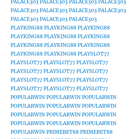
PALACE303
PALACE303
PALACE303
PALACE303
PALACE303
PALACE303
PALACE303
PALACE303
PALACE303
PALACE303
PALACE303
PLAYKING88
PLAYKING88
PLAYKING88
PLAYKING88
PLAYKING88
PLAYKING88
PLAYKING88
PLAYKING88
PLAYKING88
PLAYKING88
PLAYKING88
PLAYSLOT77
PLAYSLOT77
PLAYSLOT77
PLAYSLOT77
PLAYSLOT77
PLAYSLOT77
PLAYSLOT77
PLAYSLOT77
PLAYSLOT77
PLAYSLOT77
PLAYSLOT77
PLAYSLOT77
PLAYSLOT77
POPULARWIN
POPULARWIN
POPULARWIN
POPULARWIN
POPULARWIN
POPULARWIN
POPULARWIN
POPULARWIN
POPULARWIN
POPULARWIN
POPULARWIN
POPULARWIN
POPULARWIN
PRIMEBET88
PRIMEBET88