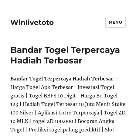
Winlivetoto
MENU
Bandar Togel Terpercaya
Hadiah Terbesar
Bandar Togel Terpercaya Hadiah Terbesar
–
Harga Togel Apk Terbesar | Investasi Togel
gratis | Togel BBFS 10 Digit | Harga Bo Togel
123 | Hadiah Togel Terbesar 10 Juta Menit Stake
100 Silver | Aplikasi Lotre Terpercaya | Togel 4D
10 MLN | togel 2D 100.000 | Bocoran Angka
Togel | Prediksi togel paling prediktif | Slot