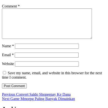
Comment
*
Name
*
Email
*
Website
Save my name, email, and website in this browser for the next
time I comment.
Post
Previous
Previous
Convert Saldo Shopeepay Ke Dana
Next
post:
Next
Game Mmorpg Paling Banyak Dimainkan
navigation
post: