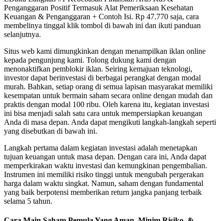
Penganggaran Positif Termasuk Alat Pemeriksaan Kesehatan
Keuangan & Penganggaran + Contoh Isi. Rp 47.770 saja, cara
membelinya tinggal klik tombol di bawah ini dan ikuti panduan
selanjutnya.
Situs web kami dimungkinkan dengan menampilkan iklan online
kepada pengunjung kami. Tolong dukung kami dengan
menonaktifkan pemblokir iklan. Seiring kemajuan teknologi,
investor dapat berinvestasi di berbagai perangkat dengan modal
murah. Bahkan, setiap orang di semua lapisan masyarakat memiliki
kesempatan untuk bermain saham secara online dengan mudah dan
praktis dengan modal 100 ribu. Oleh karena itu, kegiatan investasi
ini bisa menjadi salah satu cara untuk mempersiapkan keuangan
Anda di masa depan. Anda dapat mengikuti langkah-langkah seperti
yang disebutkan di bawah ini.
Langkah pertama dalam kegiatan investasi adalah menetapkan
tujuan keuangan untuk masa depan. Dengan cara ini, Anda dapat
memperkirakan waktu investasi dan kemungkinan pengembalian.
Instrumen ini memiliki risiko tinggi untuk mengubah pergerakan
harga dalam waktu singkat. Namun, saham dengan fundamental
yang baik berpotensi memberikan return jangka panjang terbaik
selama 5 tahun.
Cara Main Saham Pemula Yang Aman, Minim Risiko, &