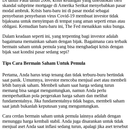
Di tahun Pada tahun 2008, krisis keuangan yang disebabkan oleh
skandal subprime mortgage di Amerika Serikat menyebabkan pasar
modal ambruk. Krisis baru-baru ini di pasar modal sebagai
penyebaran penyebaran virus Covid-19 membuat investor tidak
bijaksana untuk menyimpan di tempat yang aman seperti emas atau
obligasi. Kemudian baru-baru ini, The Fed menaikkan suku bunga.
Dalam keadaan seperti ini, yang terpenting bagi investor adalah
bagaimana memainkan saham dengan bijak. Bagaimana cara terbaik
bermain saham untuk pemula yang bisa menghadapi krisis dengan
bijak saat kondisi pasar sedang sepi?
Tips Cara Bermain Saham Untuk Pemula
Pertama, Anda harus tetap tenang dan tidak terburu-buru bertindak
saat panik. Umumnya, investor mencoba menjual aset atau membeli
lebih banyak saham. Membeli saham saat harga sedang turun
memang bisa sangat menguntungkan, namun Anda perlu
memperhatikan pola pergerakan harga saham dan melihat
fundamentalnya. Jika fundamentalnya tidak bagus, membeli saham
saat jatuh bukanlah keputusan yang menguntungkan.
Cara cerdas bermain saham untuk pemula lainnya adalah dengan
menunggu harga kembali stabil. Anda juga disarankan untuk tidak
menjual aset Anda saat inflasi sedang turun, apalagi jika aset tersebut