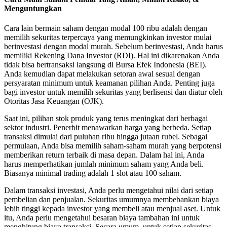
Menguntungkan
Cara lain bermain saham dengan modal 100 ribu adalah dengan
memilih sekuritas terpercaya yang memungkinkan investor mulai
berinvestasi dengan modal murah. Sebelum berinvestasi, Anda harus
memiliki Rekening Dana Investor (RDI). Hal ini dikarenakan Anda
tidak bisa bertransaksi langsung di Bursa Efek Indonesia (BEI).
Anda kemudian dapat melakukan setoran awal sesuai dengan
persyaratan minimum untuk keamanan pilihan Anda. Penting juga
bagi investor untuk memilih sekuritas yang berlisensi dan diatur oleh
Otoritas Jasa Keuangan (OJK).
Saat ini, pilihan stok produk yang terus meningkat dari berbagai
sektor industri. Penerbit menawarkan harga yang berbeda. Setiap
transaksi dimulai dari puluhan ribu hingga jutaan rubel. Sebagai
permulaan, Anda bisa memilih saham-saham murah yang berpotensi
memberikan return terbaik di masa depan. Dalam hal ini, Anda
harus memperhatikan jumlah minimum saham yang Anda beli.
Biasanya minimal trading adalah 1 slot atau 100 saham.
Dalam transaksi investasi, Anda perlu mengetahui nilai dari setiap
pembelian dan penjualan. Sekuritas umumnya membebankan biaya
lebih tinggi kepada investor yang membeli atau menjual aset. Untuk
itu, Anda perlu mengetahui besaran biaya tambahan ini untuk
menghitung biaya transaksi. Secara umum, untuk setiap sekuritas,