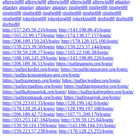
afterwin88
afterwin88
afterwin88
afterwin88
afterwin88
attaplay
attaplay
attaplay
attaplay
attaplay
ringbet88
ringbet88
ringbet88
ringbet88
ringbet88
ringbet88
ringbet88
ringbet88
ringbet88
ringbet88
jokerking88
jokerking88
jokerking88
dorbis88
dorbis88
dorbis88
http://157.245.59.216/login/
http://143.198.86.45/login/
http://165.22.99.173/login/
http://174.138.17.157/login/
http://206.189.159.243/login/
http://178.128.115.106/login/
http://159.223.39.50/login/
http://159.223.37.144/login/
http://139.59.228.27/login/
http://165.22.106.38/login/
http://188.166.245.29/login/
http://143.198.89.226/login/
http://206.189.36.51/login/
https://pafimamuju.org/login/
https://pafipckediri.org/login/
https://pcpafikotasorong.org/login/
https://pafipckotasingkawang.org/login/
https://pafisumenep.org/login/
https://pafipcjember.org/login/
https://pafipcmadiun.org/login/
https://pafitanjungselor.org/login/
https://pafikabnganjuk.org/login/
https://pafipckabjember.org/login/
https://pafipontianak.org/login/
https://pafinganjuk.org/login/
http://159.223.63.33/login/
http://128.199.142.6/login/
http://178.128.20.41/login/
http://128.199.197.188/login/
http://206.189.42.72/login/
http://167.71.209.170/login/
http://103.253.147.184/login/
http://139.59.125.84/login/
http://139.59.110.159/login/
http://143.198.194.191/login/
http://159.223.57.238/login/
http://178.128.23.255/login/