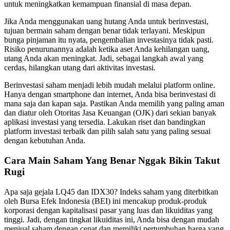
untuk meningkatkan kemampuan finansial di masa depan.
Jika Anda menggunakan uang hutang Anda untuk berinvestasi,
tujuan bermain saham dengan benar tidak terlayani. Meskipun
bunga pinjaman itu nyata, pengembalian investasinya tidak pasti.
Risiko penurunannya adalah ketika aset Anda kehilangan uang,
utang Anda akan meningkat. Jadi, sebagai langkah awal yang
cerdas, hilangkan utang dari aktivitas investasi.
Berinvestasi saham menjadi lebih mudah melalui platform online.
Hanya dengan smartphone dan internet, Anda bisa berinvestasi di
mana saja dan kapan saja. Pastikan Anda memilih yang paling aman
dan diatur oleh Otoritas Jasa Keuangan (OJK) dari sekian banyak
aplikasi investasi yang tersedia. Lakukan riset dan bandingkan
platform investasi terbaik dan pilih salah satu yang paling sesuai
dengan kebutuhan Anda.
Cara Main Saham Yang Benar Nggak Bikin Takut
Rugi
Apa saja gejala LQ45 dan IDX30? Indeks saham yang diterbitkan
oleh Bursa Efek Indonesia (BEI) ini mencakup produk-produk
korporasi dengan kapitalisasi pasar yang luas dan likuiditas yang
tinggi. Jadi, dengan tingkat likuiditas ini, Anda bisa dengan mudah
menjual saham dengan cepat dan memiliki pertumbuhan harga yang