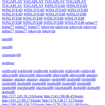
TOGAPLAY
TOGAPLAY
TOGAPLAY
TOGAPLAY
TOGAPLAY
TOGAPLAY
WINLIVE4D
WINLIVE4D
WINLIVE4D
WINLIVE4D
WINLIVE4D
WINLIVE4D
WINLIVE4D
WINLIVE4D
WINLIVE88
WINLIVE88
WINLIVE88
WINLIVE88
WINLIVE88
WINLIVE88
WINLIVE88
WINLIVE88
WINLIVE88
WINLIVE88
prima77
prima77
prima77
prima77
tokovvip
tokovvip
tokovvip
tokovvip
prima77
prima77
tokovvip
tokovvip
paus88
paus88
changplay88
goldmac
winlive4d
winlive4d
winlive4d
winlive4d
winlive4d
winlive4d
afterwin88
afterwin88
afterwin88
afterwin88
afterwin88
attaplay
attaplay
attaplay
attaplay
attaplay
ringbet88
ringbet88
ringbet88
ringbet88
ringbet88
ringbet88
ringbet88
ringbet88
ringbet88
ringbet88
jokerking88
jokerking88
jokerking88
dorbis88
dorbis88
dorbis88
http://157.245.59.216/login/
http://143.198.86.45/login/
http://165.22.99.173/login/
http://174.138.17.157/login/
http://206.189.159.243/login/
http://178.128.115.106/login/