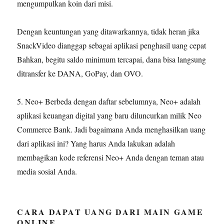
mengumpulkan koin dari misi.
Dengan keuntungan yang ditawarkannya, tidak heran jika
SnackVideo dianggap sebagai aplikasi penghasil uang cepat
Bahkan, begitu saldo minimum tercapai, dana bisa langsung
ditransfer ke DANA, GoPay, dan OVO.
5. Neo+ Berbeda dengan daftar sebelumnya, Neo+ adalah
aplikasi keuangan digital yang baru diluncurkan milik Neo
Commerce Bank. Jadi bagaimana Anda menghasilkan uang
dari aplikasi ini? Yang harus Anda lakukan adalah
membagikan kode referensi Neo+ Anda dengan teman atau
media sosial Anda.
CARA DAPAT UANG DARI MAIN GAME
ONLINE