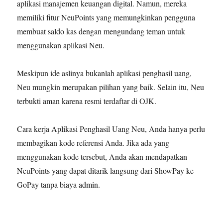
aplikasi manajemen keuangan digital. Namun, mereka
memiliki fitur NeuPoints yang memungkinkan pengguna
membuat saldo kas dengan mengundang teman untuk
menggunakan aplikasi Neu.
Meskipun ide aslinya bukanlah aplikasi penghasil uang,
Neu mungkin merupakan pilihan yang baik. Selain itu, Neu
terbukti aman karena resmi terdaftar di OJK.
Cara kerja Aplikasi Penghasil Uang Neu, Anda hanya perlu
membagikan kode referensi Anda. Jika ada yang
menggunakan kode tersebut, Anda akan mendapatkan
NeuPoints yang dapat ditarik langsung dari ShowPay ke
GoPay tanpa biaya admin.