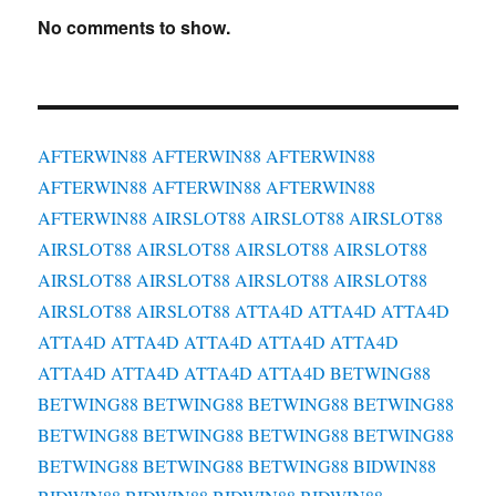
No comments to show.
AFTERWIN88
AFTERWIN88
AFTERWIN88
AFTERWIN88
AFTERWIN88
AFTERWIN88
AFTERWIN88
AIRSLOT88
AIRSLOT88
AIRSLOT88
AIRSLOT88
AIRSLOT88
AIRSLOT88
AIRSLOT88
AIRSLOT88
AIRSLOT88
AIRSLOT88
AIRSLOT88
AIRSLOT88
AIRSLOT88
ATTA4D
ATTA4D
ATTA4D
ATTA4D
ATTA4D
ATTA4D
ATTA4D
ATTA4D
ATTA4D
ATTA4D
ATTA4D
ATTA4D
BETWING88
BETWING88
BETWING88
BETWING88
BETWING88
BETWING88
BETWING88
BETWING88
BETWING88
BETWING88
BETWING88
BETWING88
BIDWIN88