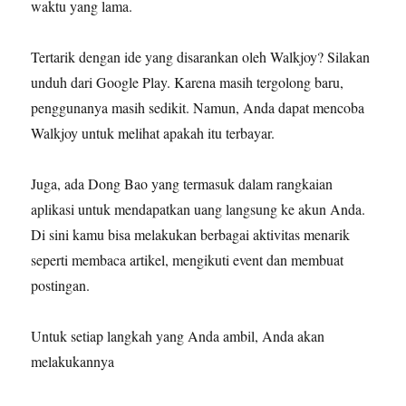
waktu yang lama.
Tertarik dengan ide yang disarankan oleh Walkjoy? Silakan
unduh dari Google Play. Karena masih tergolong baru,
penggunanya masih sedikit. Namun, Anda dapat mencoba
Walkjoy untuk melihat apakah itu terbayar.
Juga, ada Dong Bao yang termasuk dalam rangkaian
aplikasi untuk mendapatkan uang langsung ke akun Anda.
Di sini kamu bisa melakukan berbagai aktivitas menarik
seperti membaca artikel, mengikuti event dan membuat
postingan.
Untuk setiap langkah yang Anda ambil, Anda akan
melakukannya