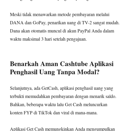
Meski tidak menawarkan metode pembayaran melalui
DANA dan GoPay, penarikan uang di TV-2 sangat mudah.
Dana akan otomatis muncul di akun PayPal Anda dalam
waktu maksimal 3 hari setelah pengajuan.
Benarkah Aman Cashtube Aplikasi
Penghasil Uang Tanpa Modal?
Selanjutnya, ada GetCash, aplikasi penghasil uang yang
terbukti memudahkan pembayaran dengan menarik saldo.
Bahkan, beberapa waktu lalu Get Cash meluncurkan
konten FYP di TikTok dan viral di mana-mana.
Aplikasi Get Cash memungkinkan Anda mengumpulkan