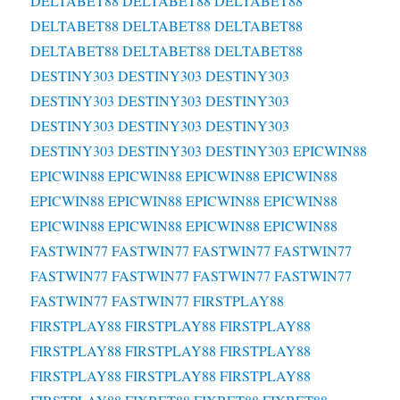
DELTABET88
DELTABET88
DELTABET88
DELTABET88
DELTABET88
DELTABET88
DELTABET88
DELTABET88
DELTABET88
DESTINY303
DESTINY303
DESTINY303
DESTINY303
DESTINY303
DESTINY303
DESTINY303
DESTINY303
DESTINY303
DESTINY303
DESTINY303
DESTINY303
EPICWIN88
EPICWIN88
EPICWIN88
EPICWIN88
EPICWIN88
EPICWIN88
EPICWIN88
EPICWIN88
EPICWIN88
EPICWIN88
EPICWIN88
EPICWIN88
EPICWIN88
FASTWIN77
FASTWIN77
FASTWIN77
FASTWIN77
FASTWIN77
FASTWIN77
FASTWIN77
FASTWIN77
FASTWIN77
FASTWIN77
FIRSTPLAY88
FIRSTPLAY88
FIRSTPLAY88
FIRSTPLAY88
FIRSTPLAY88
FIRSTPLAY88
FIRSTPLAY88
FIRSTPLAY88
FIRSTPLAY88
FIRSTPLAY88