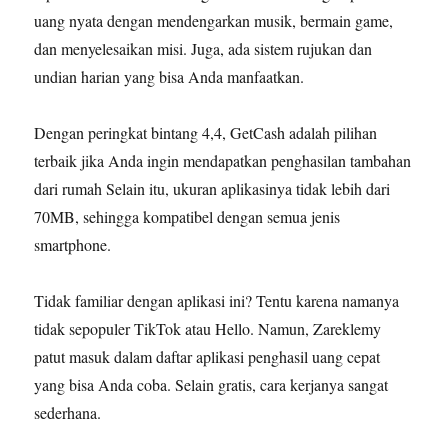
uang nyata dengan mendengarkan musik, bermain game,
dan menyelesaikan misi. Juga, ada sistem rujukan dan
undian harian yang bisa Anda manfaatkan.
Dengan peringkat bintang 4,4, GetCash adalah pilihan
terbaik jika Anda ingin mendapatkan penghasilan tambahan
dari rumah Selain itu, ukuran aplikasinya tidak lebih dari
70MB, sehingga kompatibel dengan semua jenis
smartphone.
Tidak familiar dengan aplikasi ini? Tentu karena namanya
tidak sepopuler TikTok atau Hello. Namun, Zareklemy
patut masuk dalam daftar aplikasi penghasil uang cepat
yang bisa Anda coba. Selain gratis, cara kerjanya sangat
sederhana.