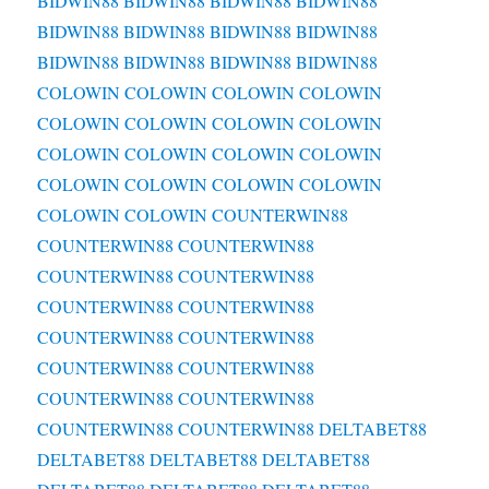
BIDWIN88
BIDWIN88
BIDWIN88
BIDWIN88
BIDWIN88
BIDWIN88
BIDWIN88
BIDWIN88
BIDWIN88
BIDWIN88
BIDWIN88
BIDWIN88
COLOWIN
COLOWIN
COLOWIN
COLOWIN
COLOWIN
COLOWIN
COLOWIN
COLOWIN
COLOWIN
COLOWIN
COLOWIN
COLOWIN
COLOWIN
COLOWIN
COLOWIN
COLOWIN
COLOWIN
COLOWIN
COUNTERWIN88
COUNTERWIN88
COUNTERWIN88
COUNTERWIN88
COUNTERWIN88
COUNTERWIN88
COUNTERWIN88
COUNTERWIN88
COUNTERWIN88
COUNTERWIN88
COUNTERWIN88
COUNTERWIN88
COUNTERWIN88
COUNTERWIN88
COUNTERWIN88
DELTABET88
DELTABET88
DELTABET88
DELTABET88