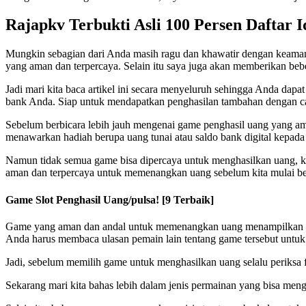
Rajapkv Terbukti Asli 100 Persen Daftar 
Mungkin sebagian dari Anda masih ragu dan khawatir dengan keamana
yang aman dan terpercaya. Selain itu saya juga akan memberikan b
Jadi mari kita baca artikel ini secara menyeluruh sehingga Anda d
bank Anda. Siap untuk mendapatkan penghasilan tambahan dengan ca
Sebelum berbicara lebih jauh mengenai game penghasil uang yang ama
menawarkan hadiah berupa uang tunai atau saldo bank digital kepada 
Namun tidak semua game bisa dipercaya untuk menghasilkan uang, kar
aman dan terpercaya untuk memenangkan uang sebelum kita mulai b
Game Slot Penghasil Uang/pulsa! [9 Terbaik]
Game yang aman dan andal untuk memenangkan uang menampilkan game
Anda harus membaca ulasan pemain lain tentang game tersebut unt
Jadi, sebelum memilih game untuk menghasilkan uang selalu periksa f
Sekarang mari kita bahas lebih dalam jenis permainan yang bisa men