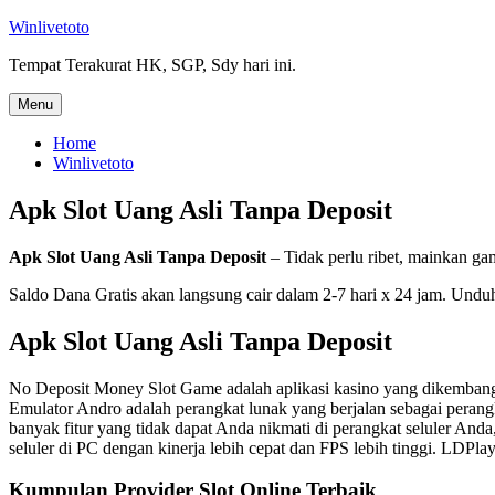
Skip
Winlivetoto
to
Tempat Terakurat HK, SGP, Sdy hari ini.
content
Menu
Home
Winlivetoto
Apk Slot Uang Asli Tanpa Deposit
Apk Slot Uang Asli Tanpa Deposit
– Tidak perlu ribet, mainkan g
Saldo Dana Gratis akan langsung cair dalam 2-7 hari x 24 jam. Unduh
Apk Slot Uang Asli Tanpa Deposit
No Deposit Money Slot Game adalah aplikasi kasino yang dikembang
Emulator Andro adalah perangkat lunak yang berjalan sebagai peran
banyak fitur yang tidak dapat Anda nikmati di perangkat seluler An
seluler di PC dengan kinerja lebih cepat dan FPS lebih tinggi. LDPlay
Kumpulan Provider Slot Online Terbaik