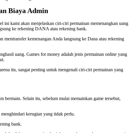
gan Biaya Admin
el ini kami akan menjelaskan ciri-ciri permainan memenangkan uang
angsung ke rekening DANA atau rekening bank.
dan mentransfer kemenangan Anda langsung ke Dana atau rekening
!
enghasil uang. Games for money adalah jenis permainan online yang
ut.
na itu, sangat penting untuk mengenali ciri-ciri permainan yang
 bermain. Selain itu, sebelum mulai memainkan game tersebut,
 menghindari kerugian yang tidak perlu.
kening bank.