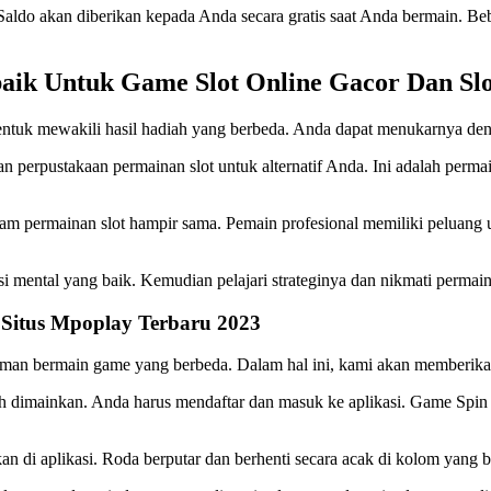
 Saldo akan diberikan kepada Anda secara gratis saat Anda bermain.
rbaik Untuk Game Slot Online Gacor Dan Sl
p bentuk mewakili hasil hadiah yang berbeda. Anda dapat menukarnya de
erpustakaan permainan slot untuk alternatif Anda. Ini adalah permaina
m permainan slot hampir sama. Pemain profesional memiliki peluang u
i mental yang baik. Kemudian pelajari strateginya dan nikmati permai
a Situs Mpoplay Terbaru 2023
man bermain game yang berbeda. Dalam hal ini, kami akan memberikan 
dah dimainkan. Anda harus mendaftar dan masuk ke aplikasi. Game Spi
 di aplikasi. Roda berputar dan berhenti secara acak di kolom yang be