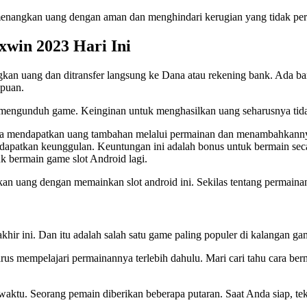
menangkan uang dengan aman dan menghindari kerugian yang tidak per
xwin 2023 Hari Ini
ngkan uang dan ditransfer langsung ke Dana atau rekening bank. Ada 
ipuan.
um mengunduh game. Keinginan untuk menghasilkan uang seharusnya tida
isa mendapatkan uang tambahan melalui permainan dan menambahkanny
apatkan keunggulan. Keuntungan ini adalah bonus untuk bermain secara
k bermain game slot Android lagi.
 uang dengan memainkan slot android ini. Sekilas tentang permainan 
hir ini. Dan itu adalah salah satu game paling populer di kalangan ga
s mempelajari permainannya terlebih dahulu. Mari cari tahu cara berm
aktu. Seorang pemain diberikan beberapa putaran. Saat Anda siap, tek