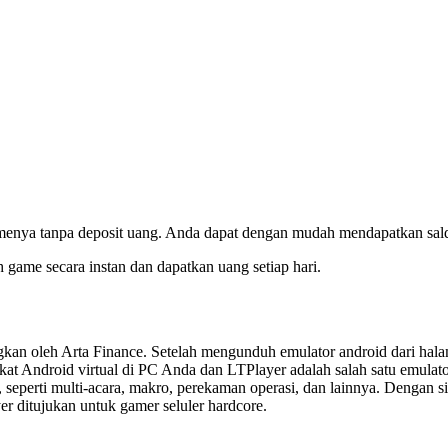
amenya tanpa deposit uang. Anda dapat dengan mudah mendapatkan sal
 game secara instan dan dapatkan uang setiap hari.
kan oleh Arta Finance. Setelah mengunduh emulator android dari hal
gkat Android virtual di PC Anda dan LTPlayer adalah salah satu emu
da, seperti multi-acara, makro, perekaman operasi, dan lainnya. Deng
er ditujukan untuk gamer seluler hardcore.