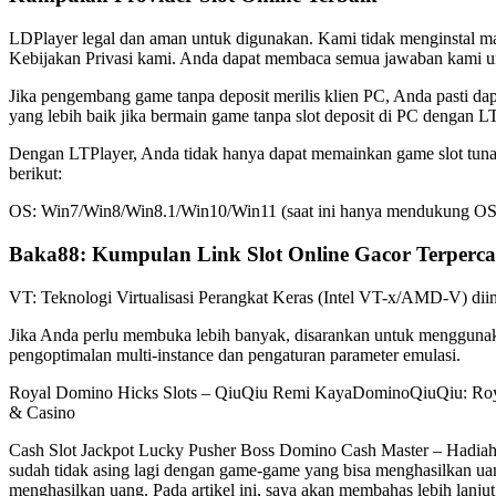
LDPlayer legal dan aman untuk digunakan. Kami tidak menginstal ma
Kebijakan Privasi kami. Anda dapat membaca semua jawaban kami un
Jika pengembang game tanpa deposit merilis klien PC, Anda pasti
yang lebih baik jika bermain game tanpa slot deposit di PC dengan L
Dengan LTPlayer, Anda tidak hanya dapat memainkan game slot tunai 
berikut:
OS: Win7/Win8/Win8.1/Win10/Win11 (saat ini hanya mendukung OS 
Baka88: Kumpulan Link Slot Online Gacor Terperc
VT: Teknologi Virtualisasi Perangkat Keras (Intel VT-x/AMD-V) di
Jika Anda perlu membuka lebih banyak, disarankan untuk menggunaka
pengoptimalan multi-instance dan pengaturan parameter emulasi.
Royal Domino Hicks Slots – QiuQiu Remi KayaDominoQiuQiu: Roya
& Casino
Cash Slot Jackpot Lucky Pusher Boss Domino Cash Master – Hadia
sudah tidak asing lagi dengan game-game yang bisa menghasilkan uan
menghasilkan uang. Pada artikel ini, saya akan membahas lebih lanj