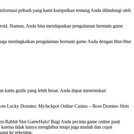
nformasi pribadi yang kami kumpulkan tentang Anda dilindungi oleh
ndroid. Namun, Anda bisa mendapatkan pengalaman bermain game
i juga meningkatkan pengalaman bermain game Anda dengan fitur-fitur
n kartu grafis yang lebih besar. Anda dapat menentukan
ots Lucky Domino: MyJackpot Online Casino – Boss Domino Slots
Rabbit Slot GameHalo! Bagi Anda pecinta game online pasti
g karena tidak hanya menghibur tetapi juga mudah dan cepat
sung ke rekening.