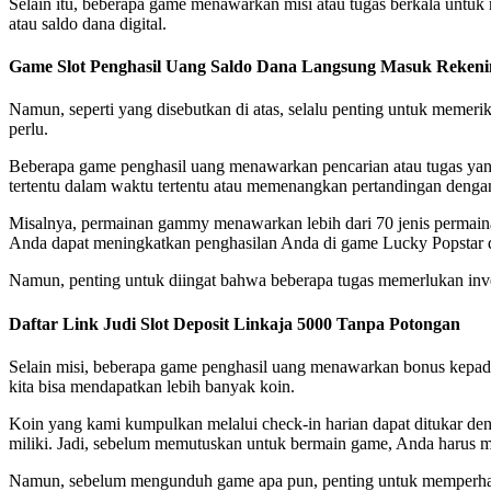
Selain itu, beberapa game menawarkan misi atau tugas berkala untu
atau saldo dana digital.
Game Slot Penghasil Uang Saldo Dana Langsung Masuk Rekeni
Namun, seperti yang disebutkan di atas, selalu penting untuk memer
perlu.
Beberapa game penghasil uang menawarkan pencarian atau tugas yan
tertentu dalam waktu tertentu atau memenangkan pertandingan dengan
Misalnya, permainan gammy menawarkan lebih dari 70 jenis permainan 
Anda dapat meningkatkan penghasilan Anda di game Lucky Popstar 
Namun, penting untuk diingat bahwa beberapa tugas memerlukan inves
Daftar Link Judi Slot Deposit Linkaja 5000 Tanpa Potongan
Selain misi, beberapa game penghasil uang menawarkan bonus kepada pe
kita bisa mendapatkan lebih banyak koin.
Koin yang kami kumpulkan melalui check-in harian dapat ditukar den
miliki. Jadi, sebelum memutuskan untuk bermain game, Anda harus 
Namun, sebelum mengunduh game apa pun, penting untuk memperhatik