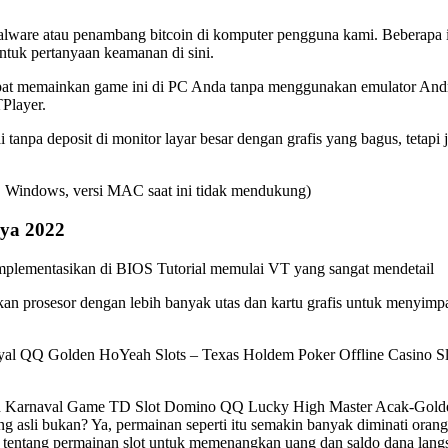
lware atau penambang bitcoin di komputer pengguna kami. Beberapa i
tuk pertanyaan keamanan di sini.
 dapat memainkan game ini di PC Anda tanpa menggunakan emulator A
TPlayer.
tanpa deposit di monitor layar besar dengan grafis yang bagus, tetap
Windows, versi MAC saat ini tidak mendukung)
aya 2022
implementasikan di BIOS Tutorial memulai VT yang sangat mendetail
n prosesor dengan lebih banyak utas dan kartu grafis untuk menyimpa
l QQ Golden HoYeah Slots – Texas Holdem Poker Offline Casino Sl
h Karnaval Game TD Slot Domino QQ Lucky High Master Acak-Golden 
g asli bukan? Ya, permainan seperti itu semakin banyak diminati oran
ut tentang permainan slot untuk memenangkan uang dan saldo dana lang