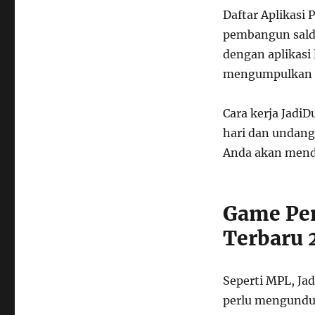
Daftar Aplikasi 
pembangun saldo
dengan aplikasi
mengumpulkan u
Cara kerja JadiD
hari dan undang
Anda akan mend
Game Pen
Terbaru 
Seperti MPL, Jad
perlu mengunduh 