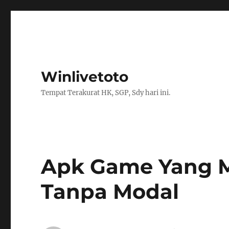
Winlivetoto
Tempat Terakurat HK, SGP, Sdy hari ini.
Apk Game Yang 
Tanpa Modal