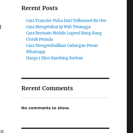
Recent Posts
Cara Transfer Pulsa Dari Telkomsel Ke Ovo
l
Cara Mengetahui Ip Wifi Tetangga
Cara Bermain Mobile Legend Bang Bang
Untuk Pemula
Cara Mengembalikan Cadangan Pesan
Whatsapp
Harga 1 Ekor Kambing Kurban
Recent Comments
No comments to show.
ku