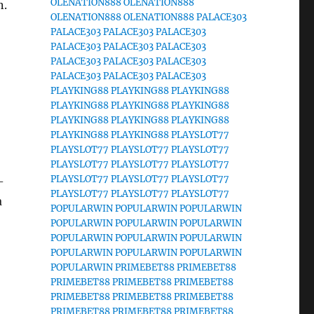
OLENATION888
OLENATION888
n.
OLENATION888
OLENATION888
PALACE303
PALACE303
PALACE303
PALACE303
PALACE303
PALACE303
PALACE303
PALACE303
PALACE303
PALACE303
PALACE303
PALACE303
PALACE303
PLAYKING88
PLAYKING88
PLAYKING88
PLAYKING88
PLAYKING88
PLAYKING88
PLAYKING88
PLAYKING88
PLAYKING88
PLAYKING88
PLAYKING88
PLAYSLOT77
PLAYSLOT77
PLAYSLOT77
PLAYSLOT77
PLAYSLOT77
PLAYSLOT77
PLAYSLOT77
PLAYSLOT77
PLAYSLOT77
PLAYSLOT77
-
PLAYSLOT77
PLAYSLOT77
PLAYSLOT77
a
POPULARWIN
POPULARWIN
POPULARWIN
POPULARWIN
POPULARWIN
POPULARWIN
POPULARWIN
POPULARWIN
POPULARWIN
POPULARWIN
POPULARWIN
POPULARWIN
POPULARWIN
PRIMEBET88
PRIMEBET88
PRIMEBET88
PRIMEBET88
PRIMEBET88
PRIMEBET88
PRIMEBET88
PRIMEBET88
PRIMEBET88
PRIMEBET88
PRIMEBET88