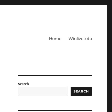
Home
Winlivetoto
Search
SEARCH