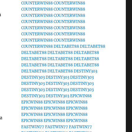
COUNTERWIN88
COUNTERWIN88
COUNTERWIN88
COUNTERWIN88
n
COUNTERWIN88
COUNTERWIN88
COUNTERWIN88
COUNTERWIN88
COUNTERWIN88
COUNTERWIN88
COUNTERWIN88
COUNTERWIN88
COUNTERWIN88
COUNTERWIN88
COUNTERWIN88
DELTABET88
DELTABET88
DELTABET88
DELTABET88
DELTABET88
DELTABET88
DELTABET88
DELTABET88
DELTABET88
DELTABET88
DELTABET88
DELTABET88
DELTABET88
DESTINY303
DESTINY303
DESTINY303
DESTINY303
DESTINY303
DESTINY303
DESTINY303
DESTINY303
DESTINY303
DESTINY303
DESTINY303
DESTINY303
EPICWIN88
EPICWIN88
EPICWIN88
EPICWIN88
EPICWIN88
EPICWIN88
EPICWIN88
EPICWIN88
EPICWIN88
EPICWIN88
a
EPICWIN88
EPICWIN88
EPICWIN88
FASTWIN77
FASTWIN77
FASTWIN77