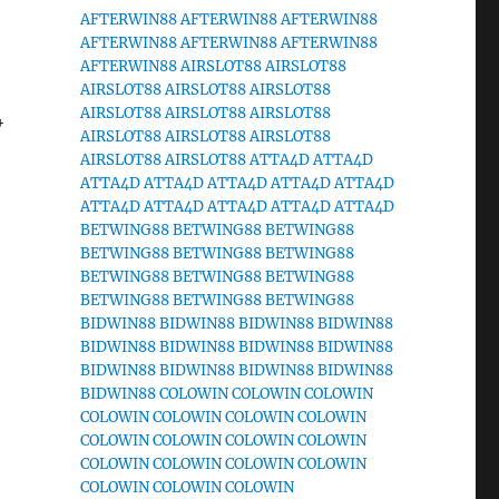
AFTERWIN88
AFTERWIN88
AFTERWIN88
AFTERWIN88
AFTERWIN88
AFTERWIN88
AFTERWIN88
AIRSLOT88
AIRSLOT88
AIRSLOT88
AIRSLOT88
AIRSLOT88
AIRSLOT88
AIRSLOT88
AIRSLOT88
4
AIRSLOT88
AIRSLOT88
AIRSLOT88
AIRSLOT88
AIRSLOT88
ATTA4D
ATTA4D
ATTA4D
ATTA4D
ATTA4D
ATTA4D
ATTA4D
ATTA4D
ATTA4D
ATTA4D
ATTA4D
ATTA4D
BETWING88
BETWING88
BETWING88
BETWING88
BETWING88
BETWING88
BETWING88
BETWING88
BETWING88
BETWING88
BETWING88
BETWING88
BIDWIN88
BIDWIN88
BIDWIN88
BIDWIN88
BIDWIN88
BIDWIN88
BIDWIN88
BIDWIN88
BIDWIN88
BIDWIN88
BIDWIN88
BIDWIN88
BIDWIN88
COLOWIN
COLOWIN
COLOWIN
COLOWIN
COLOWIN
COLOWIN
COLOWIN
COLOWIN
COLOWIN
COLOWIN
COLOWIN
COLOWIN
COLOWIN
COLOWIN
COLOWIN
COLOWIN
COLOWIN
COLOWIN