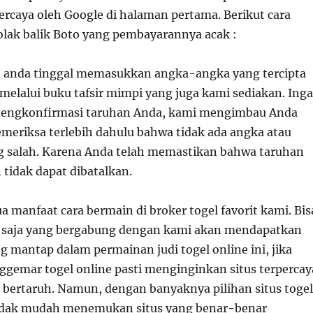
ercaya oleh Google di halaman pertama. Berikut cara
olak balik Boto yang pembayarannya acak :
u anda tinggal memasukkan angka-angka yang tercipta
melalui buku tafsir mimpi yang juga kami sediakan. Inga
engkonfirmasi taruhan Anda, kami mengimbau Anda
eriksa terlebih dahulu bahwa tidak ada angka atau
 salah. Karena Anda telah memastikan bahwa taruhan
 tidak dapat dibatalkan.
a manfaat cara bermain di broker togel favorit kami. Bis
a saja yang bergabung dengan kami akan mendapatkan
 mantap dalam permainan judi togel online ini, jika
ggemar togel online pasti menginginkan situs terpercay
bertaruh. Namun, dengan banyaknya pilihan situs togel
tidak mudah menemukan situs yang benar-benar