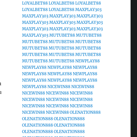
LOYALBET88
LOYALBET88
LOYALBET88
LOYALBET88
LOYALBET88
MAXPLAY303
MAXPLAY303
MAXPLAY303
MAXPLAY303
MAXPLAY303
MAXPLAY303
MAXPLAY303
MAXPLAY303
MAXPLAY303
MAXPLAY303
MAXPLAY303
MUTUBET88
MUTUBET88
MUTUBET88
MUTUBET88
MUTUBET88
MUTUBET88
MUTUBET88
MUTUBET88
MUTUBET88
MUTUBET88
MUTUBET88
MUTUBET88
MUTUBET88
NEWPLAY88
NEWPLAY88
NEWPLAY88
NEWPLAY88
NEWPLAY88
NEWPLAY88
NEWPLAY88
NEWPLAY88
NEWPLAY88
NEWPLAY88
u
NEWPLAY88
NICEWIN88
NICEWIN88
u
NICEWIN88
NICEWIN88
NICEWIN88
NICEWIN88
NICEWIN88
NICEWIN88
NICEWIN88
NICEWIN88
NICEWIN88
NICEWIN88
NICEWIN88
OLENATION888
OLENATION888
OLENATION888
OLENATION888
OLENATION888
OLENATION888
OLENATION888