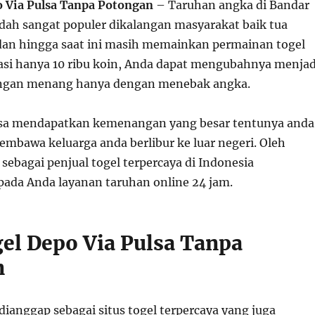
 Via Pulsa Tanpa Potongan
– Taruhan angka di Bandar
udah sangat populer dikalangan masyarakat baik tua
an hingga saat ini masih memainkan permainan togel
atasi hanya 10 ribu koin, Anda dapat mengubahnya menjad
engan menang hanya dengan menebak angka.
bisa mendapatkan kemenangan yang besar tentunya anda
embawa keluarga anda berlibur ke luar negeri. Oleh
 sebagai penjual togel terpercaya di Indonesia
da Anda layanan taruhan online 24 jam.
el Depo Via Pulsa Tanpa
n
ianggap sebagai situs togel terpercaya yang juga