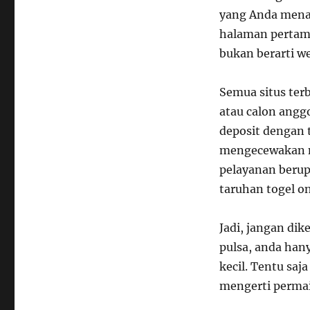
yang Anda menan
halaman pertama
bukan berarti we
Semua situs ter
atau calon angg
deposit dengan 
mengecewakan m
pelayanan beru
taruhan togel on
Jadi, jangan di
pulsa, anda han
kecil. Tentu saj
mengerti permai