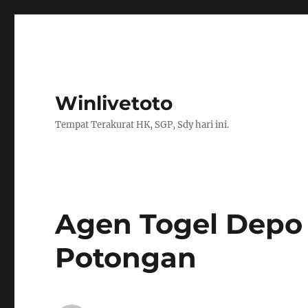
Winlivetoto
Tempat Terakurat HK, SGP, Sdy hari ini.
Agen Togel Depo 
Potongan