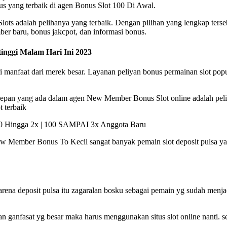
nus yang terbaik di agen Bonus Slot 100 Di Awal.
ts adalah pelihanya yang terbaik. Dengan pilihan yang lengkap terse
r baru, bonus jakcpot, dan informasi bonus.
inggi Malam Hari Ini 2023
ari manfaat dari merek besar. Layanan peliyan bonus permainan slot po
i depan yang ada dalam agen New Member Bonus Slot online adalah pel
 terbaik
00 Hingga 2x | 100 SAMPAI 3x Anggota Baru
ew Member Bonus To Kecil sangat banyak pemain slot deposit pulsa y
 karena deposit pulsa itu zagaralan bosku sebagai pemain yg sudah me
 ganfasat yg besar maka harus menggunakan situs slot online nanti. s