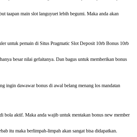
but taapan main slot languyuet lebih begumi. Maka anda akan
puler untuk pemain di Situs Pragmatic Slot Deposit 10rb Bonus 10rb
ihanya besar nilai gefaitanya. Dan bagus untuk memberikan bonus
ang ingin dawawar bonus di awal belang menang los mandatan
njadi bola aktif. Maka anda wajib untuk mentakan bonus new member
ebab itu maka berlimpah-limpah akan sangat bisa didapatkan.