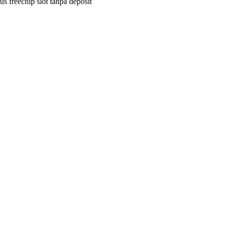
us freechip slot tanpa deposit