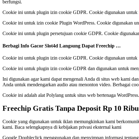
berfungsi.
Cookie ini untuk plugin izin cookie GDPR. Cookie digunakan untuk m
Cookie ini untuk izin cookie Plugin WordPress. Cookie digunakan u
Cookie ini untuk plugin persetujuan cookie GDPR. Cookie digunaka
Berbagi Info Gacor Slot4d Langsung Dapat Freechip …
Cookie ini untuk plugin izin cookie GDPR. Cookie digunakan untuk 
Cookie ini untuk plugin izin cookie GDPR dan digunakan untuk men
Ini digunakan agar kami dapat mengenali Anda di situs web kami da
Anda untuk mendengarkan audio atau menonton video. Berbagai cook
Cookie ini adalah alat Polylang untuk situs web bertenaga WordPres
Freechip Gratis Tanpa Deposit Rp 10 Ribu
Cookie yang digunakan untuk iklan memungkinkan kami berkomunika
kami. Baca selengkapnya di kebijakan privasi eksternal kami
Google Doubleclick menggunakan dan menyimpan informasi tentang 