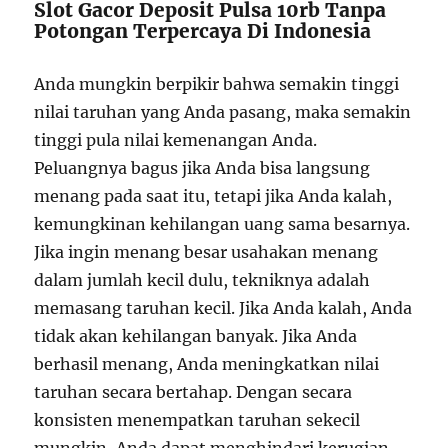
Slot Gacor Deposit Pulsa 10rb Tanpa
Potongan Terpercaya Di Indonesia
Anda mungkin berpikir bahwa semakin tinggi
nilai taruhan yang Anda pasang, maka semakin
tinggi pula nilai kemenangan Anda.
Peluangnya bagus jika Anda bisa langsung
menang pada saat itu, tetapi jika Anda kalah,
kemungkinan kehilangan uang sama besarnya.
Jika ingin menang besar usahakan menang
dalam jumlah kecil dulu, tekniknya adalah
memasang taruhan kecil. Jika Anda kalah, Anda
tidak akan kehilangan banyak. Jika Anda
berhasil menang, Anda meningkatkan nilai
taruhan secara bertahap. Dengan secara
konsisten menempatkan taruhan sekecil