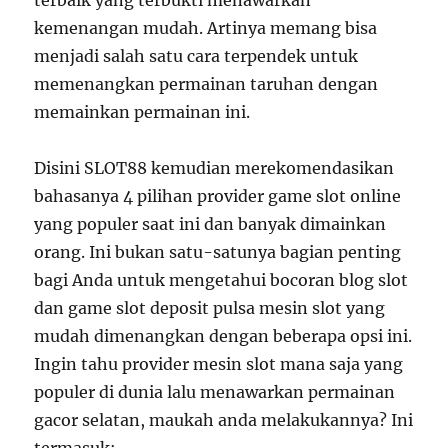
terbaik yang terbukti menawarkan
kemenangan mudah. Artinya memang bisa
menjadi salah satu cara terpendek untuk
memenangkan permainan taruhan dengan
memainkan permainan ini.
Disini SLOT88 kemudian merekomendasikan
bahasanya 4 pilihan provider game slot online
yang populer saat ini dan banyak dimainkan
orang. Ini bukan satu-satunya bagian penting
bagi Anda untuk mengetahui bocoran blog slot
dan game slot deposit pulsa mesin slot yang
mudah dimenangkan dengan beberapa opsi ini.
Ingin tahu provider mesin slot mana saja yang
populer di dunia lalu menawarkan permainan
gacor selatan, maukah anda melakukannya? Ini