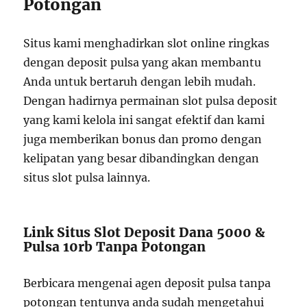
Potongan
Situs kami menghadirkan slot online ringkas
dengan deposit pulsa yang akan membantu
Anda untuk bertaruh dengan lebih mudah.
Dengan hadirnya permainan slot pulsa deposit
yang kami kelola ini sangat efektif dan kami
juga memberikan bonus dan promo dengan
kelipatan yang besar dibandingkan dengan
situs slot pulsa lainnya.
Link Situs Slot Deposit Dana 5000 &
Pulsa 10rb Tanpa Potongan
Berbicara mengenai agen deposit pulsa tanpa
potongan tentunya anda sudah mengetahui