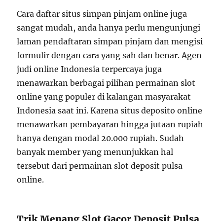
Cara daftar situs simpan pinjam online juga
sangat mudah, anda hanya perlu mengunjungi
laman pendaftaran simpan pinjam dan mengisi
formulir dengan cara yang sah dan benar. Agen
judi online Indonesia terpercaya juga
menawarkan berbagai pilihan permainan slot
online yang populer di kalangan masyarakat
Indonesia saat ini. Karena situs deposito online
menawarkan pembayaran hingga jutaan rupiah
hanya dengan modal 20.000 rupiah. Sudah
banyak member yang menunjukkan hal
tersebut dari permainan slot deposit pulsa
online.
Trik Menang Slot Gacor Deposit Pulsa