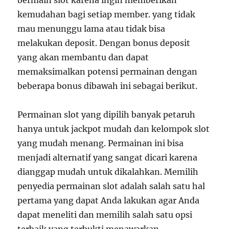
bermain slot karena ingin memberikan
kemudahan bagi setiap member. yang tidak
mau menunggu lama atau tidak bisa
melakukan deposit. Dengan bonus deposit
yang akan membantu dan dapat
memaksimalkan potensi permainan dengan
beberapa bonus dibawah ini sebagai berikut.
Permainan slot yang dipilih banyak petaruh
hanya untuk jackpot mudah dan kelompok slot
yang mudah menang. Permainan ini bisa
menjadi alternatif yang sangat dicari karena
dianggap mudah untuk dikalahkan. Memilih
penyedia permainan slot adalah salah satu hal
pertama yang dapat Anda lakukan agar Anda
dapat meneliti dan memilih salah satu opsi