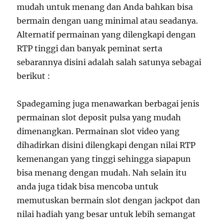
mudah untuk menang dan Anda bahkan bisa
bermain dengan uang minimal atau seadanya.
Alternatif permainan yang dilengkapi dengan
RTP tinggi dan banyak peminat serta
sebarannya disini adalah salah satunya sebagai
berikut :
Spadegaming juga menawarkan berbagai jenis
permainan slot deposit pulsa yang mudah
dimenangkan. Permainan slot video yang
dihadirkan disini dilengkapi dengan nilai RTP
kemenangan yang tinggi sehingga siapapun
bisa menang dengan mudah. Nah selain itu
anda juga tidak bisa mencoba untuk
memutuskan bermain slot dengan jackpot dan
nilai hadiah yang besar untuk lebih semangat