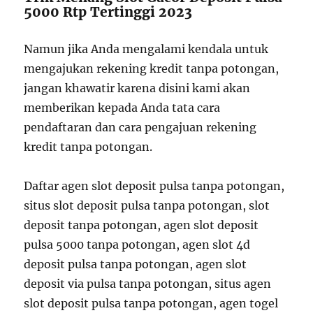
5000 Rtp Tertinggi 2023
Namun jika Anda mengalami kendala untuk
mengajukan rekening kredit tanpa potongan,
jangan khawatir karena disini kami akan
memberikan kepada Anda tata cara
pendaftaran dan cara pengajuan rekening
kredit tanpa potongan.
Daftar agen slot deposit pulsa tanpa potongan,
situs slot deposit pulsa tanpa potongan, slot
deposit tanpa potongan, agen slot deposit
pulsa 5000 tanpa potongan, agen slot 4d
deposit pulsa tanpa potongan, agen slot
deposit via pulsa tanpa potongan, situs agen
slot deposit pulsa tanpa potongan, agen togel