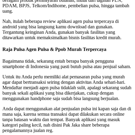
beragam produk pembayaran bulanan, mulai dari tagihan PLN,
PDAM, BPJS, Telkom/Indihome, pembelian pulsa, hingga tambah
uang.
Nah, itulah beberapa review aplikasi agen pulsa terpercaya di
android yang bisa langsung kamu download dan gunakan.
Tergantung keinginan Anda, gunakan banyak fasilitas yang
ditawarkan untuk memaksimalkan bisnis fasilitas kredit murah.
Raja Pulsa Agen Pulsa & Ppob Murah Terpercaya
Bagaimana tidak, sekarang entah berapa banyak pengguna
smartphone di Indonesia yang pasti butuh pulsa atau penjual saham.
Untuk itu Anda perlu memiliki alat pemasaran pulsa yang murah
agar dapat bertransaksi seiring dengan aktivitas Anda sehari-hari.
Mendaftar menjadi agen pulsa tidaklah sulit, apalagi sekarang sudah
banyak sekali aplikasi yang bisa dikerjakan, cukup dengan
menggunakan handphone saja sudah bisa langsung berjualan.
Anda dapat menggunakan alat penjualan pulsa ini kapan saja dan di
mana saja, karena semua transaksi dapat dilakukan secara online
tanpa batasan waktu dan tempat. Banyak aplikasi yang masuk
kategori paling kecil, nah disini Pak Jaka share beberapa
pengalamannya jualan reg.