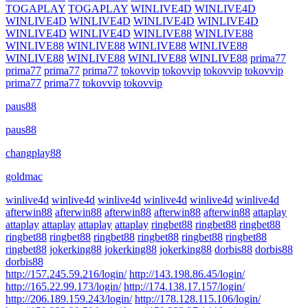
TOGAPLAY
TOGAPLAY
WINLIVE4D
WINLIVE4D
WINLIVE4D
WINLIVE4D
WINLIVE4D
WINLIVE4D
WINLIVE4D
WINLIVE4D
WINLIVE88
WINLIVE88
WINLIVE88
WINLIVE88
WINLIVE88
WINLIVE88
WINLIVE88
WINLIVE88
WINLIVE88
WINLIVE88
prima77
prima77
prima77
prima77
tokovvip
tokovvip
tokovvip
tokovvip
prima77
prima77
tokovvip
tokovvip
paus88
paus88
changplay88
goldmac
winlive4d
winlive4d
winlive4d
winlive4d
winlive4d
winlive4d
afterwin88
afterwin88
afterwin88
afterwin88
afterwin88
attaplay
attaplay
attaplay
attaplay
attaplay
ringbet88
ringbet88
ringbet88
ringbet88
ringbet88
ringbet88
ringbet88
ringbet88
ringbet88
ringbet88
jokerking88
jokerking88
jokerking88
dorbis88
dorbis88
dorbis88
http://157.245.59.216/login/
http://143.198.86.45/login/
http://165.22.99.173/login/
http://174.138.17.157/login/
http://206.189.159.243/login/
http://178.128.115.106/login/