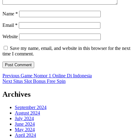
Name
*
Email
*
Website
Save my name, email, and website in this browser for the next
time I comment.
Post
Previous
Previous
Game Nomor 1 Online Di Indonesia
Next
post:
Next
Situs Slot Bonus Free Spin
navigation
post:
Archives
September 2024
August 2024
July 2024
June 2024
May 2024
April 2024