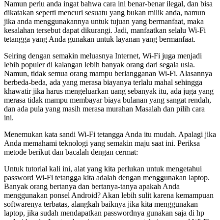
Namun perlu anda ingat bahwa cara ini benar-benar ilegal, dan bisa
dikatakan seperti mencuri sesuatu yang bukan milik anda, namun
jika anda menggunakannya untuk tujuan yang bermanfaat, maka
kesalahan tersebut dapat dikurangi. Jadi, manfaatkan selalu Wi-Fi
tetangga yang Anda gunakan untuk layanan yang bermanfaat.
Seiring dengan semakin meluasnya Internet, Wi-Fi juga menjadi
lebih populer di kalangan lebih banyak orang dari segala usia.
Namun, tidak semua orang mampu berlangganan Wi-Fi. Alasannya
berbeda-beda, ada yang merasa biayanya terlalu mahal sehingga
khawatir jika harus mengeluarkan uang sebanyak itu, ada juga yang
merasa tidak mampu membayar biaya bulanan yang sangat rendah,
dan ada pula yang masih merasa murahan Masalah dan pilih cara
ini.
Menemukan kata sandi Wi-Fi tetangga Anda itu mudah. Apalagi jika
Anda memahami teknologi yang semakin maju saat ini. Periksa
metode berikut dan bacalah dengan cermat:
Untuk tutorial kali ini, alat yang kita perlukan untuk mengetahui
password Wi-Fi tetangga kita adalah dengan menggunakan laptop.
Banyak orang bertanya dan bertanya-tanya apakah Anda
menggunakan ponsel Android? Akan lebih sulit karena kemampuan
softwarenya terbatas, alangkah baiknya jika kita menggunakan
laptop, jika sudah mendapatkan passwordnya gunakan saja di hp