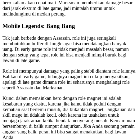
hero kalian akan cepat mati. Marksman memberikan damage besar
dari jarak ekstrim di late game, jadi mintalah timmu untuk
melindungimu di medan perang.
Mobile Legends: Bang Bang
Tak jauh berbeda dengan Assassin, role ini juga seringkali
membutuhkan buffer di Jungle agar bisa mendatangkan banyak
uang. Di early game role ini tidak menjadi masalah besar, namun
dengan setup yang tepat role ini bisa menjadi mimpi buruk bagi
lawan di late game.
Role ini mempunyai damage yang paling stabil diantara role lainnya.
Bahkan di early game, hilangnya magnet ini cukup menyakitkan,
apalagi di late game dimana role ini seharusnya menghalangi role
seperti Assassin dan Marksman.
Kunci dalam memainkan hero dengan role magnet ini adalah
kesabaran yang ekstra, karena jika kamu tidak peduli dengan
kematian saat bertemu musuh, dia bukanlah magnet. Jangkauan dari
skill mage ini tidaklah kecil, oleh karena itu usahakan untuk
menjaga jarak aman ketika hendak menyerang musuh. Kemampuan
bersembunyi di balik rumput dianjurkan. Jika Anda seorang pemain
anggar yang baik, peran ini bisa sangat menakutkan bagi lawan
Anda.