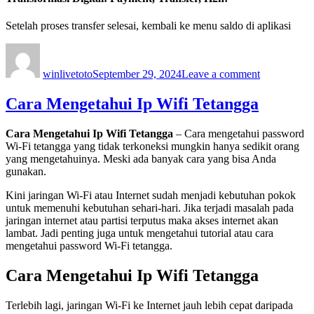
Setelah proses transfer selesai, kembali ke menu saldo di aplikasi
Author
Posted
on
on
Cara
winlivetoto
September 29, 2024
Leave a comment
Transfer
Pulsa
Dari
Cara Mengetahui Ip Wifi Tetangga
Telkomsel
Ke
Cara Mengetahui Ip Wifi Tetangga
– Cara mengetahui password
Ovo
Wi-Fi tetangga yang tidak terkoneksi mungkin hanya sedikit orang
yang mengetahuinya. Meski ada banyak cara yang bisa Anda
gunakan.
Kini jaringan Wi-Fi atau Internet sudah menjadi kebutuhan pokok
untuk memenuhi kebutuhan sehari-hari. Jika terjadi masalah pada
jaringan internet atau partisi terputus maka akses internet akan
lambat. Jadi penting juga untuk mengetahui tutorial atau cara
mengetahui password Wi-Fi tetangga.
Cara Mengetahui Ip Wifi Tetangga
Terlebih lagi, jaringan Wi-Fi ke Internet jauh lebih cepat daripada