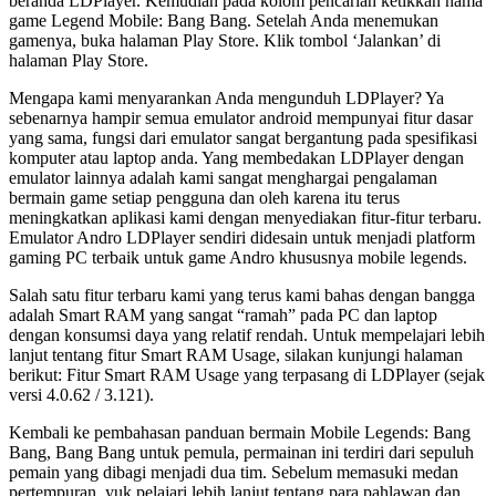
beranda LDPlayer. Kemudian pada kolom pencarian ketikkan nama
game Legend Mobile: Bang Bang. Setelah Anda menemukan
gamenya, buka halaman Play Store. Klik tombol ‘Jalankan’ di
halaman Play Store.
Mengapa kami menyarankan Anda mengunduh LDPlayer? Ya
sebenarnya hampir semua emulator android mempunyai fitur dasar
yang sama, fungsi dari emulator sangat bergantung pada spesifikasi
komputer atau laptop anda. Yang membedakan LDPlayer dengan
emulator lainnya adalah kami sangat menghargai pengalaman
bermain game setiap pengguna dan oleh karena itu terus
meningkatkan aplikasi kami dengan menyediakan fitur-fitur terbaru.
Emulator Andro LDPlayer sendiri didesain untuk menjadi platform
gaming PC terbaik untuk game Andro khususnya mobile legends.
Salah satu fitur terbaru kami yang terus kami bahas dengan bangga
adalah Smart RAM yang sangat “ramah” pada PC dan laptop
dengan konsumsi daya yang relatif rendah. Untuk mempelajari lebih
lanjut tentang fitur Smart RAM Usage, silakan kunjungi halaman
berikut: Fitur Smart RAM Usage yang terpasang di LDPlayer (sejak
versi 4.0.62 / 3.121).
Kembali ke pembahasan panduan bermain Mobile Legends: Bang
Bang, Bang Bang untuk pemula, permainan ini terdiri dari sepuluh
pemain yang dibagi menjadi dua tim. Sebelum memasuki medan
pertempuran, yuk pelajari lebih lanjut tentang para pahlawan dan