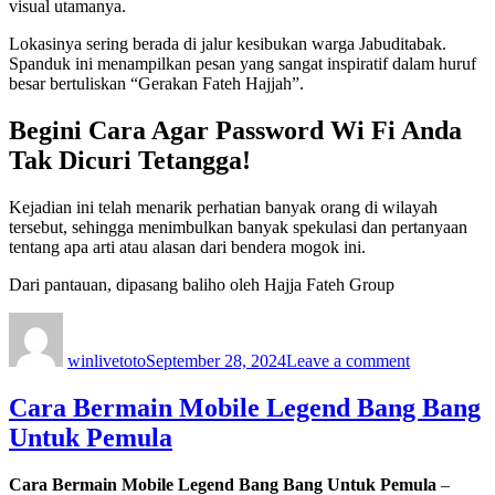
visual utamanya.
Lokasinya sering berada di jalur kesibukan warga Jabuditabak.
Spanduk ini menampilkan pesan yang sangat inspiratif dalam huruf
besar bertuliskan “Gerakan Fateh Hajjah”.
Begini Cara Agar Password Wi Fi Anda
Tak Dicuri Tetangga!
Kejadian ini telah menarik perhatian banyak orang di wilayah
tersebut, sehingga menimbulkan banyak spekulasi dan pertanyaan
tentang apa arti atau alasan dari bendera mogok ini.
Dari pantauan, dipasang baliho oleh Hajja Fateh Group
Author
Posted
on
on
Cara
winlivetoto
September 28, 2024
Leave a comment
Mengetahui
Ip
Wifi
Cara Bermain Mobile Legend Bang Bang
Tetangga
Untuk Pemula
Cara Bermain Mobile Legend Bang Bang Untuk Pemula
–