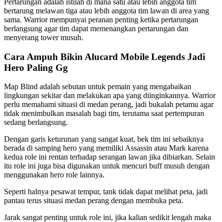
Pertarungan adalah istilah di mana satu atau lebih anggota tim
bertarung melawan tiga atau lebih anggota tim lawan di area yang
sama. Warrior mempunyai peranan penting ketika pertarungan
berlangsung agar tim dapat memenangkan pertarungan dan
menyerang tower musuh.
Cara Ampuh Bikin Alucard Mobile Legends Jadi
Hero Paling Gg
Map Blind adalah sebutan untuk pemain yang mengabaikan
lingkungan sekitar dan melakukan apa yang diinginkannya. Warrior
perlu memahami situasi di medan perang, jadi bukalah petamu agar
tidak menimbulkan masalah bagi tim, terutama saat pertempuran
sedang berlangsung.
Dengan garis keturunan yang sangat kuat, bek tim ini sebaiknya
berada di samping hero yang memiliki Assassin atau Mark karena
kedua role ini rentan terhadap serangan lawan jika dibiarkan. Selain
itu role ini juga bisa digunakan untuk mencuri buff musuh dengan
menggunakan hero role lainnya.
Seperti halnya pesawat tempur, tank tidak dapat melihat peta, jadi
pantau terus situasi medan perang dengan membuka peta.
Jarak sangat penting untuk role ini, jika kalian sedikit lengah maka